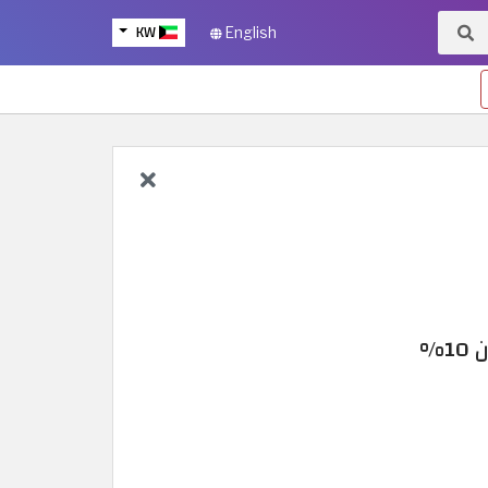
KW
English