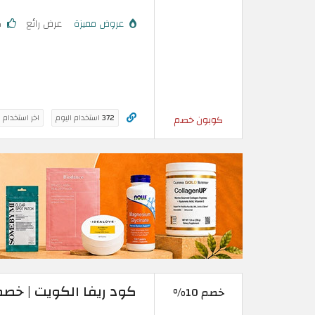
عروض مميزة
عرض رائع
ك
372
استخدام اليوم
اخر استخدام 
كوبون خصم
كود ريفا الكويت | خصم 10% على آخر إصدارات الأز
خصم 10%