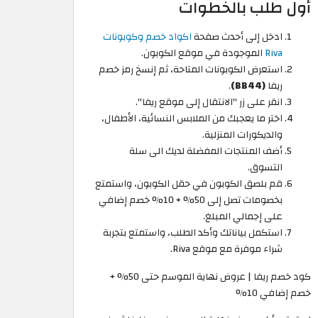
أول طلب بالخطوات
ادخل إلى أحدث صفحة
اكواد خصم وكوبونات
Riva
الموجودة في موقع الكوبون.
استعرض الكوبونات المتاحة، ثم إنسخ رمز خصم
ريفا
(BB44)
.
انقر على زر "الانتقال إلى موقع ريفا".
اختر ما يعجبك من الملابس النسائية، الأطفال،
والديكورات المنزلية.
أضف المنتجات المفضلة لديك الى سلة
التسوق.
قم بلصق الكوبون في حقل الكوبون، واستمتع
بخصومات تصل إلى 50% + 10% خصم إضافي
على إجمالي المبلغ.
استكمل بياناتك وأكد الطلب، واستمتع بتجربة
شراء موفرة مع موقع Riva.
كود خصم ريفا | عروض نهاية الموسم حتى 50% +
خصم إضافي 10%