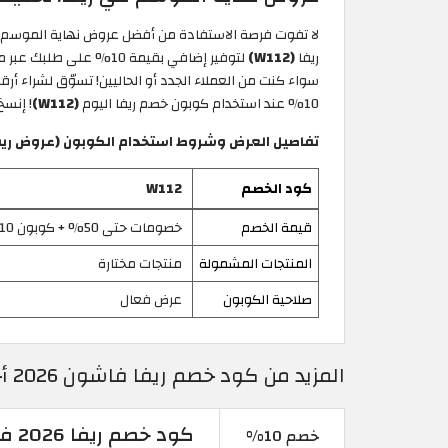
ريفا
(W112)
لتوفير إضافي بقيمة 10% على طلبك عبر متجر وتطبيق ريفا فاشن الكويت!
سواء كنت من العملاء الجدد أو الحاليين! تسوّق لشراء أر
10% عند استخدام كوبون خصم ريفا اليوم
(W112)
! إنسخ
تفاصيل العرض وشروط استخدام الكوبون (عروض ريفا 
كود الخصم
W112
قيمة الخصم
خصومات حتى 50% + كوبون 10%
المنتجات المشمولة
منتجات مختارة
صلاحية الكوبون
عرض فعال
المزيد من كود خصم ريفا فاشون 2026 أحدث كوبونات Riva الكويت حتى 50%
كود خصم ريفا 2026 فعال بقيمة 10% على اول طلب
خصم 10%