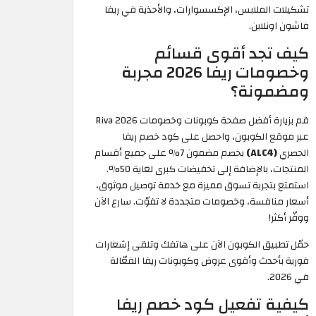
تشكيلات الملابس، الإكسسوارات، والأحذية في ريفا
فاشون اونلاين.
كيف تجد أقوى قسائم
وخصومات ريفا 2026 مجربة
ومضمونة؟
قم بزيارة أفضل صفحة كوبونات وخصومات Riva 2026
عبر موقع الكوبون، واحصل على كود خصم ريفا
الحصري
(ALC4)
بخصم مضمون 7% على جميع أقسام
المنتجات، بالإضافة إلى تخفيضات كبرى لغاية 50%.
استمتع بتجربة تسوق مميزة مع خدمة توصيل موثوق،
أسعار منافسة، وخصومات متجددة لا تفوّت. سارع الآن
ووفّر أكثر!
حمّل تطبيق الكوبون الآن على هاتفك وتلقى إشعارات
فورية بأحدث وأقوى عروض وكوبونات ريفا الفعّالة
في 2026.
كيفية تفعيل كود خصم ريفا