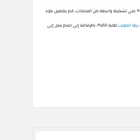
فوت فرصة الاستفادة من أفضل عروض نهاية الموسم في ريفا فاشون الفعالة في شهر أغسطس ! احصل على خصومات تصل إلى 50% على تشكيلة واسعة من المنتجات، قم بتفعيل كود
يفا الكويت
لغاية 50%، بالإضافة إلى خصم يصل إلى