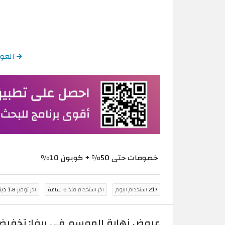
العودة إلى
خصومات حتى 50% + كوبون 10%
217
استخدام اليوم
اخر استخدام منذ
6 ساعة
اخر توفير
1.8 دينار كويتي
عروض نهاية الموسم في ريفا: تخفيضات حتى 50% + كود خصم إضافي