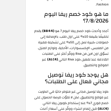
Fashion.
ما هو كود خصم ريفا اليوم
7/8/2026؟
أجدد وأحدث كود خصم ريفا اليوم 7 هو
(BB44)
يقدم
تخفيضًا بقيمة 10% على اول طلب. بالإضافة إلى
خصومات كبيرة تصل إلى 50% على تشكيلة مميزة
من الملابس، الإكسسوارات، الأحذية، ولوازم المنزل.
تسوّق اون لاين من Riva ووفّر أكثر على الطلبات
القادمة عند تفعيل كود Riva التالي
(ALC4)
عبر
الموقع والتطبيق.
هل يوجد كود ريفا توصيل
مجاني فعال على الطلبات؟
كود ريفا توصيل مجاني غير متوفر حاليًا في الكويت
عبر موقع والتطبيق، لكن لا تفوّت فرصة الحصول على
خصم فوري 7% عند إستخدام كوبون ريفا التالي
(ALC4)
قبل إتمام الشراء ووفّر على أسعاار أحدث