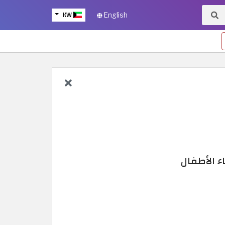
KW
English