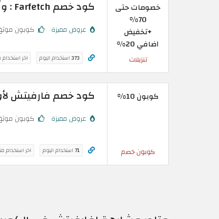
كود خصم Farfetch : وفّر حتى 70% + خصم 20% على أزياء الرجال
خصومات حتى
70%
عروض مميزة
كوبون موثق
+تخفيض
اضافي 20%
373
استخدام اليوم
اخر استخدام 
تنزيلات
كود خصم فارفيتش لأول طلب | تخفيض
كوبون 10%
عروض مميزة
كوبون موثق
71
استخدام اليوم
اخر استخدام م
كوبون خصم