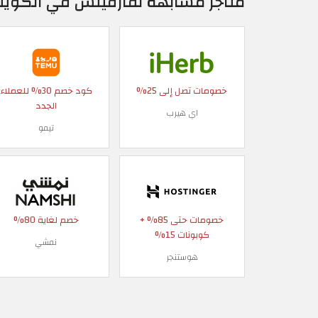
متاجر مشابهة لفارفيتش في الكوي
خصومات تصل إلى 25%
كود خصم 30% للعملاء
الجدد
اي هيرب
تيمو
خصومات حتى 85% +
خصم لغاية 80%
كوبونات 15%
نمشي
هوستنجر