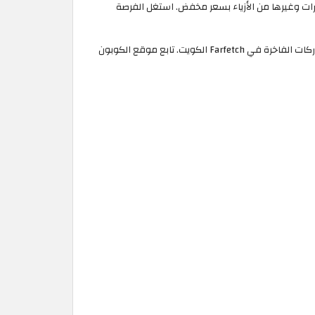
، الاكسسوارات وغيرها من الأزياء بسعر مخفض. استغل الفرصة
تسري تخفيضات FARFETCH الكويت على ملابس الأطفال من علامات تجارية ترندي مثل Givenchy، Casablanca، Fendi، والمزيد من أرقى الماركات الفاخرة في Farfetch الكويت. تابع موقع الكوبون