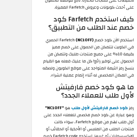
تخفيضات على منتجات مختارة. تابع موقعنا للحصول
على أحدث كوبونات وعروض Farfetch المميزة.
كيف استخدم Farfetch كود
خصم عند الطلب من التطبيق؟
استخدم الآن كود خصم Farfetch
(NC10FF)
الحصري
في الكويت لتتمكن من الحصول على خصم مميز
بقيمة 10% على جميع منتجات طلبك وتتمكن من
الحصول على توفير رائع! كل ما عليك فعله هو القيام
بنسخ رمز الثيمة المتواجد على موقع الكوبون ولصقه
في المكان المخصص له أثناء إتمام عملية الشراء.
ما هو كود خصم فارفيتش
لأول طلب للعملاء الجدد؟
رمز
كود خصم فارفيتش لأول طلب
هو
"NC10FF"
وهو عبارة عن كود خصم مخصص للعملاء الجدد على
أول طلب لهم من موقع Farfetch، سواء كانت
منتجات الطلب من الملابس أو الأحذية أو الحقائب أو
الإكسسوارات أو غيرها. استخدم Farfetch code خصم