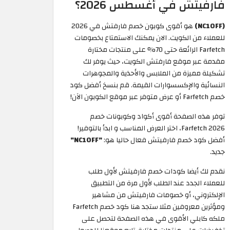
فارفيتش في أغسطس 2026؟
(NC10FF)
هو أقوى كوبون خصم فارفتش في 2026
للعملاء من الكويت. الان يمكنك الاستمتاع بخصومات
Farfetch الرائعة حتى 70% على منتجات مختارة
مقدمة عبر موقع فارفتش الكويت، حيث يوفر لك
تشكيلة مميزة من الملابس والأحذية والمجوهرات
النسائية والإكسسوارات القيمة. قم بنسخ أفضل كود
خصم Farfetch أو عرض متوفر عبر موقع الكوبون الآن!
توفر هذه الصفحة أقوى أكواد وكوبونات خصم
Farfetch 2026، اختر العرض المناسب و ابدأ بالتوفير!
أفضل كود خصم فارفيتش فعال حاليا هو:
"NC10FF"
جديد.
نقدم لك أيضا كودات خصم فارفيتش لأول طلب
للعملاء الجدد عند الطلب لأول مرة من التطبيق
الإلكتروني، أو خصومات فارفيتش من مشاهير
ومؤثرين معروفين مثلا ستجد هنا كود خصم Farfetch
ملكه كابلي الأقوى في هذه الصفحة لتحصل على