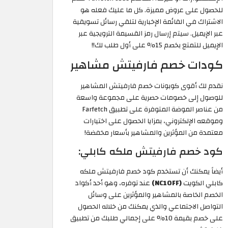
للحصول على عروض مميزة. كل ما عليك فعله هو
الاشتراك في القائمة الإخبارية لتلقي رسائل تسويقية
عبر الإيميل. سيتم إرسال رمز القسيمة الترويجية عبر
الإيميل للتمتع بخصم 15% على أول طلب لك!!
كودات خصم فارفيتش مشاهير
نقدم لك أقوى كوبونات خصم فارفيتش المشاهير
للوصول إلى خصومات حصرية على مجموعة واسعة
من عناصر الموضة المتوفرة على تطبيق Farfetch
وموقعه الإلكتروني، بمزايا الحصول على اختيارات
معتمدة من المؤثرين والمشاهير بأسعار مخفضة!
كود خصم فارفيتش ملكه كابلي:
أيضاً يمكنك أن تستخدم كود خصم فارفيتش ملكه
كابلي الكويت
(NC10FF)
عند توفره، وهو أحد أكواد
الخصم الخاصة بالمشاهير والمؤثرين على وسائل
التواصل الاجتماعي والذي يمكنك من خلاله الحصول
على خصم بقيمة 10% على إجمالي طلبك من تطبيق