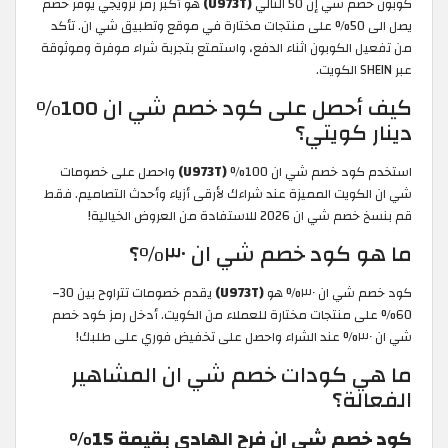
كوبون خصم شي إن 50 التالي
(U973T)
هو أكبر رمز ترويجي يوفر خصم
يصل الى 50% على منتجات مختارة في موقع وتطبيق شي ان. تأكد
من تفعيل الكوبون اثناء الدفع، واستمتع بتجربة شراء موفرة وموثوقة
عبر SHEIN الكويت.
كيف أحصل على كود خصم شي ان 100%
دينار كويتي؟
استخدم كود خصم شي ان 100%
(U973T)
واحصل على خصومات
شي ان الكويت المميزة عند شراءك لأرقى أزياء وأحدث التصاميم. فقط
قم بنسخ خصم شي ان 2026 للاستفادة من العروض الخيالية!
ما هو كود خصم شي ان ٣٠%؟
كود خصم شي ان ٣٠% هو
(U973T)
يقدم خصومات تتراوح بين 30–
60% على منتجات مختارة للعملاء من الكويت. أدخل رمز كود خصم
شي ان ٣٠% عند الشراء واحصل على تخفيض فوري على طلبك!
ما هي كودات خصم شي ان المشاهير
الفعالة؟
كود خصم شي ان فرح الهادي بقيمة 15%