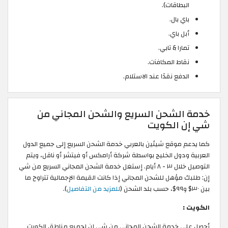
البطاقات).
باي بال.
أبل باي.
تمارا & تابي.
نقاط المكافآت.
الدفع نقدًا عند الاستلام.
خدمة الشحن السريع والشحن المجاني من
شي إن الكويت
كما يدعم موقع شيئين بالعربي خدمة الشحن السريع إلى جميع الدول
العربية ودول الخليج بواسطة شركة أرامكس أو فيتشر أو ناقل، ويتم
التوصيل خلال ٣ - ٨ أيام. إستغل خدمة الشحن المجاني السريع من شي
إن: طلبك مؤهل للشحن المجاني إذا كانت القيمة الإجمالية تتراوح ما
بين ٣٠$ و٩٩$، حسب بلد الشحن (
للمزيد من التفاصيل
).
الكويت :
أحصل على خدمة الشحن المجاني من شي إن لجميع مناطق الكويت