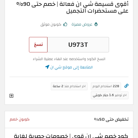
أقوى قسيمة شي ان فعالة | خصم حتى 90%
على مستحضرات التجميل
عروض مميزة
كوبون موثق
نسخ
انسخ الكود واستخدمه عند انهاء عملية الشراء
المتابعة إلى موقع شي ان
228
استخدام اليوم
اخر استخدام منذ
2 ساعة
اخر توفير
1.6 دينار كويتي
تخفيض حتى 50%
كوبون خصم
كود خصم شي ان قوي | خصومات حصرية لغاية