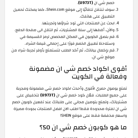
خصم شي ان
(U973T)
.
سوف تنتقل تلقائيًا إلى موقع Shein.com، كما يمكنك تحميل
التطبيق على هاتفك.
ابحث عن المنتجات التي تود شراؤها وتجربتها.
والآن، أضفها إلى سلة المشتريات، ثم انتقل الى صفحة الدفع.
قم بلصق الكوبون في المكان المخصص لرمز القسيمة في
وستلاحظ تطبيق الخصم فورًا على إجمالي قيمة الشراء.
قم بإكمال بياناتك، ثم أكد الطلب لتستمتع بأوفر تجربة شراء من
موقع شي ان.
أقوى اكواد خصم شي ان مضمونة
وفعالة في الكويت
تمتع بوصول حصري لأقوى وأحدث اكواد خصم شي مضمونة ومجربة
على جميع الطلبات. فعّل كود خصم شي ان
(U973T)
لتخفيض على
مشترياتك، وتمتع بتوصيل مجاني على طلباتك عند تفعيل كوبون خصم
شي ان لفترة محدودة فقط! اطلب الان افضل المنتجات بجودة مميزة
واسعار مخفضة فقط على موقع SHEIN!
ما هو كوبون خصم شي ان 50؟