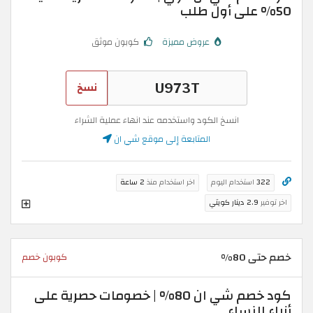
50% على أول طلب
عروض مميزة
كوبون موثق
نسخ
انسخ الكود واستخدمه عند انهاء عملية الشراء
المتابعة إلى موقع شي ان
322
استخدام اليوم
اخر استخدام منذ
2 ساعة
اخر توفير
2.9 دينار كويتي
خصم حتى 80%
كوبون خصم
كود خصم شي ان 80% | خصومات حصرية على
أزياء النساء