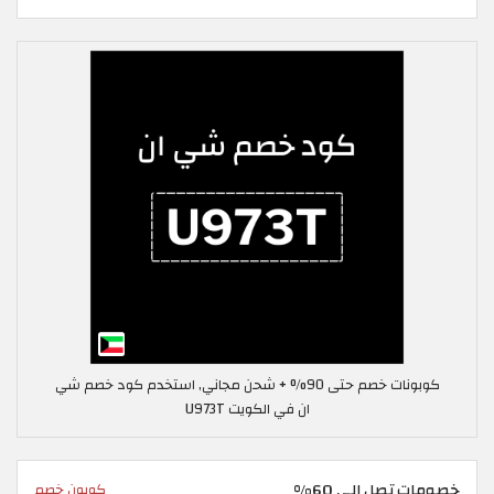
كوبونات خصم حتى 90% + شحن مجاني, استخدم كود خصم شي
ان في الكويت U973T
خصومات تصل إلى 60%
كوبون خصم