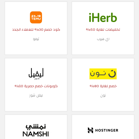
تخفيضات لغاية 50%
كود خصم 30% للعملاء الجدد
اي هيرب
تيمو
خصم لغاية 80%
كوبونات خصم حصرية 10%
نون
ليفل شوز