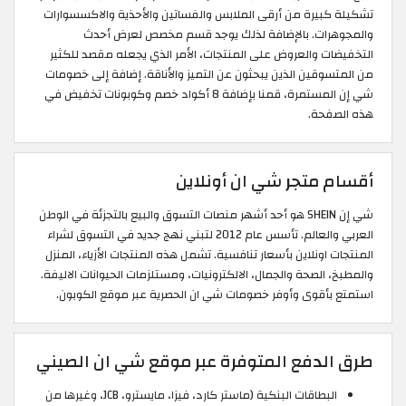
تشكيلة كبيرة من أرقى الملابس والفساتين والأحذية والاكسسوارات
والمجوهرات. بالإضافة لذلك يوجد قسم مخصص لعرض أحدث
التخفيضات والعروض على المنتجات، الأمر الذي يجعله مقصد للكثير
من المتسوقين الذين يبحثون عن التميز والأناقة. إضافة إلى خصومات
شي إن المستمرة، قمنا بإضافة 8 أكواد خصم وكوبونات تخفيض في
هذه الصفحة.
أقسام متجر شي ان أونلاين
شي إن SHEIN هو أحد أشهر منصات التسوق والبيع بالتجزئة في الوطن
العربي والعالم. تأسس عام 2012 لتبني نهج جديد في التسوق لشراء
المنتجات اونلاين بأسعار تنافسية. تشمل هذه المنتجات الأزياء، المنزل
والمطبخ، الصحة والجمال، الالكترونيات، ومستلزمات الحيوانات الاليفة.
استمتع بأقوى وأوفر خصومات شي ان الحصرية عبر موقع الكوبون.
طرق الدفع المتوفرة عبر موقع شي ان الصيني
البطاقات البنكية (ماستر كارد، فيزا، مايسترو، JCB، وغيرها من