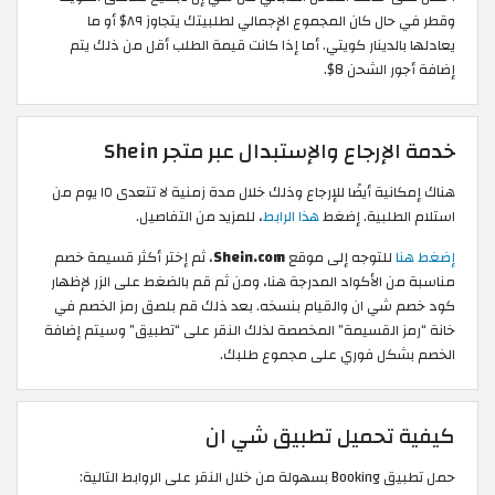
وقطر في حال كان المجموع الإجمالي لطلبيتك يتجاوز ٨٩$ أو ما
يعادلها بالدينار كويتي. أما إذا كانت قيمة الطلب أقل من ذلك يتم
إضافة أجور الشحن 8$.
خدمة الإرجاع والإستبدال عبر متجر Shein
هناك إمكانية أيضًا للإرجاع وذلك خلال مدة زمنية لا تتعدى ١٥ يوم من
استلام الطلبية. إضغط
هذا الرابط
، للمزيد من التفاصيل.
إضغط هنا
للتوجه إلى موقع
Shein.com
، ثم إختر أكثر قسيمة خصم
مناسبة من الأكواد المدرجة هنا، ومن ثم قم بالضغط على الزر لإظهار
كود خصم شي ان والقيام بنسخه. بعد ذلك قم بلصق رمز الخصم في
خانة “رمز القسيمة” المخصصة لذلك النقر على “تطبيق” وسيتم إضافة
الخصم بشكل فوري على مجموع طلبك.
كيفية تحميل تطبيق شي ان
حمل تطبيق Booking بسهولة من خلال النقر على الروابط التالية: