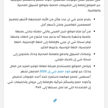
عبر الموقع إضافة إلى التقييمات الخاصة بمواقع التسوق المحلية
والعالمية.
يقدم متجر شي ان عدد هائل من الأزياء المشابهة لأشهر تصاميم
المصممين العالميين ولكن بأسعار أقل.
من أبرز مزايا موقع شين الصيني والتي جعلته يتحلى بصبغة
عالمية وشهرة واسعة أنه يدعم عدد متنوع من اللغات ومنها:
توفر نسخة شي ان عربي بالإضافة إلى اللغة الإنجليزية، اللغة
الفرنسية، اللغة الروسية، وغيرها الكثير.
بإمكانك التسوق والدفع بالعملة المحلية وذلك بالتحويل إلى
نسخة شي إن بالدينار كويتي.
ويكفل الموقع للمستخدم طريقة فعالة لتوفير المزيد من المال
وذلك عبر توفير
كود خصم شي إن 2026
المفعل لشهر
أغسطس. تصفح موقعنا باستمرار لتجد أجدد كوبونات تخفيض
وأكواد خصم وقسائم شرائية بالإضافة إلى عروض وتخفيضات شي
إن المتجددة التي قد تصل نسبتها إلى ٩٠%.