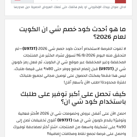
ادخل عنوان بريدك الإلكتروني او رقم هاتفك حتى تصلك العروض الحصرية حين صدورها
ما هو أحدث كود خصم شي ان الكويت
لعام 2026؟
لا تفوت الفرصة لاستخدام أحدث كود خصم شي 2026
(U973T)
—تم
التحقق منه اليوم 6/8/2026!! تسوق لشراء الكثير من المنتجات
المخفضة وغير المخفضة عبر موقع شي ان الكويت. ثم فعل رمز كوبون
شي ان
(U973T)
قبل إتمام الدفع ووفر حتى 80% على قيمة طلبك.
ليس هذا فقط! يمكنك الحصول على توصيل مجاني لجميع طلباتك
لفترة محدودة! اطلب الآن بأسعار أقل!
كيف تحصل على أكبر توفير على طلبك
باستخدام كود شي ان؟
احصل الآن على أفضل عروض وخصومات شي ان 2026 الأكثر فعالية
وتوفيرًا! يقدم كوبون شي ان هذا
(U973T)
أقوى تخفيضات تصل إلى
90% على تشكيلة واسعة من المنتجات. اشترِِ أكثر لمضاعفة توفيرك
واحصل على فرصة لجمع نقاط ومكافآت إضافية!!