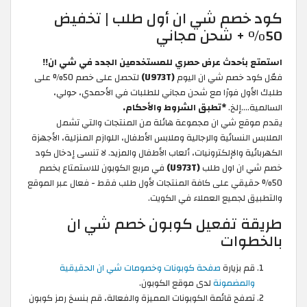
كود خصم شي ان أول طلب | تخفيض
50% + شحن مجاني
استمتع بأحدث عرض حصري للمستخدمين الجدد في شي ان!!
فعّل كود خصم شي ان اليوم
(U973T)
لتحصل على خصم 50% على
طلبك الأول فورًا مع شحن مجاني للطلبات في الأحمدي، حولي،
السالمية....إلخ.
*تطبق الشروط والأحكام.
يقدم موقع شي ان مجموعة هائلة من المنتجات والتي تشمل
الملابس النسائية والرجالية وملابس الأطفال، اللوازم المنزلية، الأجهزة
الكهربائية والإلكترونيات، ألعاب الأطفال والمزيد. لا تنسى إدخال كود
خصم شي ان اول طلب
(U973T)
في مربع الكوبون للاستمتاع بخصم
50% حقيقي على كافة المنتجات لأول طلب فقط - فعال عبر الموقع
والتطبيق لجميع العملاء في الكويت.
طريقة تفعيل كوبون خصم شي ان
بالخطوات
قم بزيارة
صفحة كوبونات وخصومات شي ان الحقيقية
والمضمونة
لدى موقع الكوبون.
تصفح قائمة الكوبونات المميزة والفعالة، قم بنسخ رمز كوبون