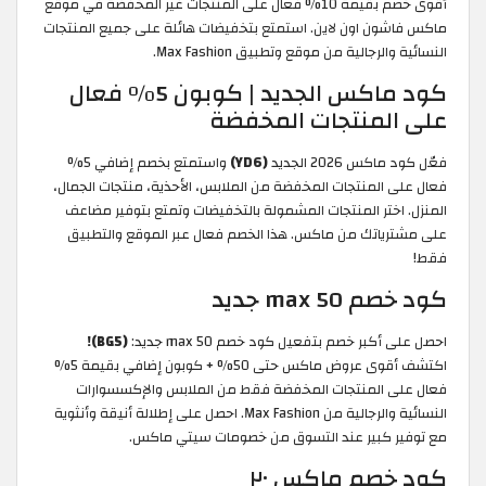
أقوى خصم بقيمة 10% فعال على المنتجات غير المخفضة في موقع
ماكس فاشون اون لاين. استمتع بتخفيضات هائلة على جميع المنتجات
النسائية والرجالية من موقع وتطبيق Max Fashion.
كود ماكس الجديد | كوبون 5% فعال
على المنتجات المخفضة
فعّل كود ماكس 2026 الجديد
(YD6)
واستمتع بخصم إضافي 5%
فعال على المنتجات المخفضة من الملابس، الأحذية، منتجات الجمال،
المنزل. اختر المنتجات المشمولة بالتخفيضات وتمتع بتوفير مضاعف
على مشترياتك من ماكس. هذا الخصم فعال عبر الموقع والتطبيق
فقط!
كود خصم max 50 جديد
احصل على أكبر خصم بتفعيل كود خصم max 50 جديد:
(BG5)!
اكتشف أقوى عروض ماكس حتى 50% + كوبون إضافي بقيمة 5%
فعال على المنتجات المخفضة فقط من الملابس والإكسسوارات
النسائية والرجالية من Max Fashion. احصل على إطلالة أنيقة وأنثوية
مع توفير كبير عند التسوق من خصومات سيتي ماكس.
كود خصم ماكس ٢٠