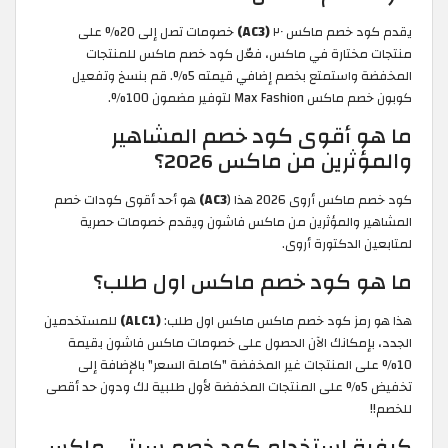
يقدم كود خصم ماكس ٢٠
(AC3)
خصومات تصل إلى 20% على
منتجات مختارة في ماكس، فعّل كود خصم ماكس للمنتجات
المخفضة واستمتع بخصم إضافي قيمته 5%. قم بنسخ وتفعيل
كوبون خصم ماكس Max Fashion لتوفير مضمون 100%.
ما هو أقوى كود خصم المشاهير
والمؤثرين من ماكس 2026؟
كود خصم ماكس أروى 2026 هذا (
AC3)
هو أحد أقوى كودات خصم
المشاهير والمؤثرين من ماكس فاشون ويقدم خصومات حصرية
لمتابعين الدكتورة أروى.
ما هو كود خصم ماكس اول طلب؟
هذا هو رمز كود خصم ماكس ماكس اول طلب:
(ALC1)
للمستخدمين
الجدد، بإمكانك الآن الحصول على خصومات ماكس فاشون بقيمة
10% على المنتجات غير المخفضة "كاملة السعر" بالإضافة إلى
تخفيض 5% على المنتجات المخفضة لأول طلبية لك ودون حد أقصى
للخصم!!
كيفية استخدام كود خصم سيتي ماكس