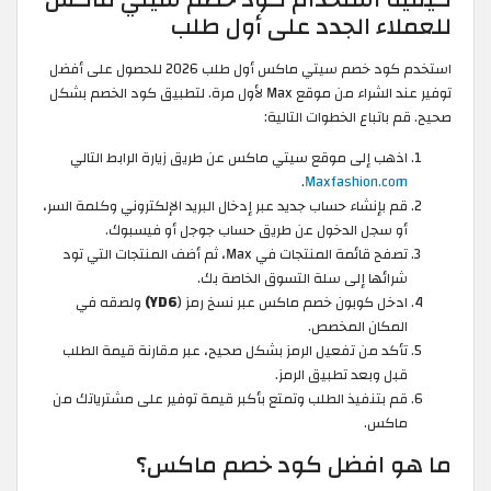
للعملاء الجدد على أول طلب
استخدم كود خصم سيتي ماكس أول طلب 2026 للحصول على أفضل
توفير عند الشراء من موقع Max لأول مرة. لتطبيق كود الخصم بشكل
صحيح. قم باتباع الخطوات التالية:
اذهب إلى موقع سيتي ماكس عن طريق زيارة الرابط التالي
.
Maxfashion.com
قم بإنشاء حساب جديد عبر إدخال البريد الإلكتروني وكلمة السر،
أو سجل الدخول عن طريق حساب جوجل أو فيسبوك.
تصفح قائمة المنتجات في Max، ثم أضف المنتجات التي تود
شرائها إلى سلة التسوق الخاصة بك.
ادخل كوبون خصم ماكس عبر نسخ رمز (
YD6)
ولصقه في
المكان المخصص.
تأكد من تفعيل الرمز بشكل صحيح، عبر مقارنة قيمة الطلب
قبل وبعد تطبيق الرمز.
قم بتنفيذ الطلب وتمتع بأكبر قيمة توفير على مشترياتك من
ماكس.
ما هو افضل كود خصم ماكس؟