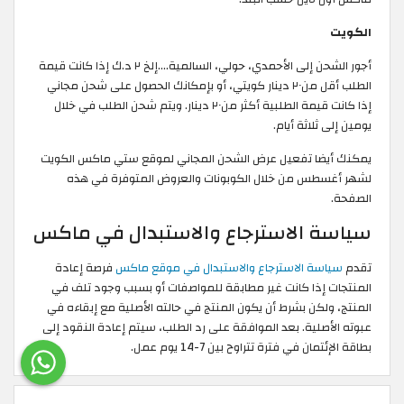
الكويت
أجور الشحن إلى الأحمدي، حولي، السالمية....إلخ ٢ د.ك إذا كانت قيمة
الطلب أقل من٢٠ دينار كويتي، أو بإمكانك الحصول على شحن مجاني
إذا كانت قيمة الطلبية أكثر من٢٠ دينار. ويتم شحن الطلب في خلال
يومين إلى ثلاثة أيام.
يمكنك أيضا تفعيل عرض الشحن المجاني لموقع ستي ماكس الكويت
لشهر أغسطس من خلال الكوبونات والعروض المتوفرة في هذه
الصفحة.
سياسة الاسترجاع والاستبدال في ماكس
تقدم
سياسة الاسترجاع والاستبدال في موقع ماكس
فرصة إعادة
المنتجات إذا كانت غير مطابقة للمواصفات أو بسبب وجود تلف في
المنتج، ولكن بشرط أن يكون المنتج في حالته الأصلية مع إبقاءه في
عبوته الأصلية. بعد الموافقة على رد الطلب، سيتم إعادة النقود إلى
بطاقة الإئتمان في فترة تتراوح بين 7-14 يوم عمل.