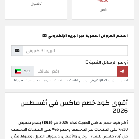
100%
ترينديول
اناس
استلم العروض الحصرية عبر البريد الإلكتروني
أو عبر الرسائل النصية
+965
ادخل عنوان بريدك الإلكتروني او رقم هاتفك حتى تصلك العروض الحصرية حين صدورها
أقوى كود خصم ماكس في أغسطس
2026
أكبر كود خصم ماكس الكويت لعام 2026 هو
(BG5)
يقدم تخفيض
10% على المنتجات غير المخفضة وخصم 5% على المنتجات المخفضة
من أزياء ماكس للنساء، الرجال، والأطفال، ديكورات المنزل، وغيرها. فعّل