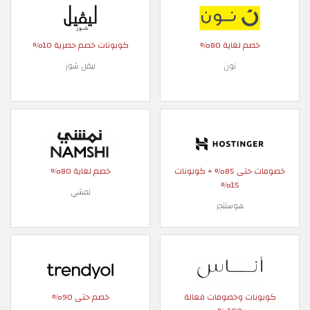
خصم لغاية 80%
كوبونات خصم حصرية 10%
نون
ليفل شوز
خصومات حتى 85% + كوبونات
خصم لغاية 80%
15%
نمشي
هوستنجر
كوبونات وخصومات فعالة
خصم حتى 90%