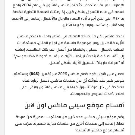
الإمارات العربية المتحدة. بدأ متجر ماكس فاشون في عام 2004 ولمع
اسمه في عالم التسوق بشكل كبير، إذ يمتلك العلامة التجارية الخاصة
به Max التي تنتج أجود أزياء النساء والرجال والأطفال، إضافة إلى الأحذية
والحقائب والاكسسوارات وغيرها الكثير.
يقدم ماكس كل ما يحتاجه العملاء في مكان واحد، لا يقدم ماكس
الأزياء فقط، بل يوفر مجموعة واسعة من لوازم المنزل، مستحضرات
العناية بالجمال، العطور، والهدايا من أفضل الماركات العالمية، إضافة
إلى أقسام خاصة بأحدث تريندات الأزياء عبر قسم "موضة هذا الموسم"
أو "موضة دارجة". لتنسيق الأزياء بشكل أسهل.
احصل على اقوى كود خصم ماكس 2026 عبر تفعيل
(BG5)
واستمتع
بتوفير كبير عند شرائك أي من منتجات ماكس. تفضل بزيارة هذه
الصفحة في كل مرة تتسوق فيها في ماكس فاشون وابقى على
اطلاع بأحدث العروض والخصومات.
أقسام موقع سيتي ماكس اون لاين
يضم موقع سيتي ماكس عدد كبير من المنتجات المميزة من ماركة
Max، إضافة إلى منتجات أخرى من علامات تجارية شهيرة. تعرّف على
أقسام موقع ماكس الرئيسية: