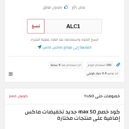
عرض رائع
كوبون موثق
نسخ
انسخ الكود واستخدمه عند انهاء عملية الشراء
المتابعة إلى موقع ماكس فاشن
143
استخدام اليوم
اخر استخدام منذ
9 ساعة
اخر توفير
0.4 دينار كويتي
خصومات حتى 50%
كوبون خصم
كود خصم max 50 جديد تخفيضات ماكس
إضافية على منتجات مختارة