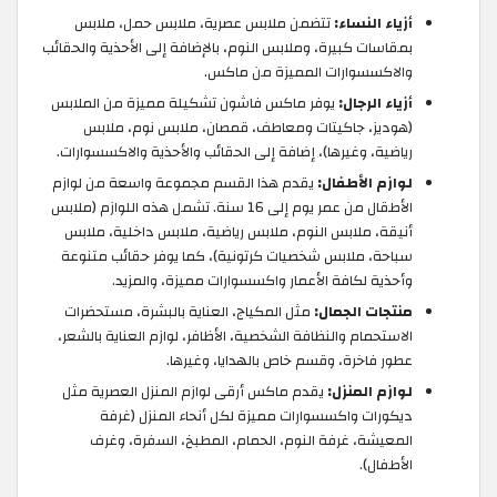
أزياء النساء:
تتضمن ملابس عصرية، ملابس حمل، ملابس
بمقاسات كبيرة، وملابس النوم، بالإضافة إلى الأحذية والحقائب
والاكسسوارات المميزة من ماكس.
أزياء الرجال:
يوفر ماكس فاشون تشكيلة مميزة من الملابس
(هوديز، جاكيتات ومعاطف، قمصان، ملابس نوم، ملابس
رياضية، وغيرها)، إضافة إلى الحقائب والأحذية والاكسسوارات.
لوازم الأطفال:
يقدم هذا القسم مجموعة واسعة من لوازم
الأطقال من عمر يوم إلى 16 سنة. تشمل هذه اللوازم (ملابس
أنيقة، ملابس النوم، ملابس رياضية، ملابس داخلية، ملابس
سباحة، ملابس شخصيات كرتونية)، كما يوفر حقائب متنوعة
وأحذية لكافة الأعمار واكسسوارات مميزة، والمزيد.
منتجات الجمال:
مثل المكياج، العناية بالبشرة، مستحضرات
الاستحمام والنظافة الشخصية، الأظافر، لوازم العناية بالشعر،
عطور فاخرة، وقسم خاص بالهدايا، وغيرها.
لوازم المنزل:
يقدم ماكس أرقى لوازم المنزل العصرية مثل
ديكورات واكسسوارات مميزة لكل أنحاء المنزل (غرفة
المعيشة، غرفة النوم، الحمام، المطبخ، السفرة، وغرف
الأطفال).