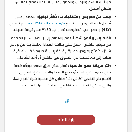
من أزياء النساء والرجال، والحصول على تنسيقات قطع الملابس
بشكل أسهل.
ابحث عن العروض والتخفيضات الأكثر توفيرًا:
للحصول على
أفضل هذه العروض، استخدم
كود خصم max 50 جديد
عبر تفعيل
(4EY)
واحصل على تخفيضات تصل إلى 50% على قيمة طلبك.
انضم إلى برنامج شكرنز:
قم بالانضام إلى برنامج شكرنز المقدم
من موقع ماكس، احصل على بطاقة الهدايا الخاصة بك من برنامج
شكرًا، وتمتع بعروض حصرية، إضافة إلى نقاط ومكافآت أضافية
تضاف إلى محفظتك عن التسوق في ماكس أو أحد الشركاء.
اختر طريقة دفع مناسبة:
توفر بعض طرق الدفع عروضًا خاصة
مثل خصومات إضافية أو جمع النقاط والمكافآت إضافة إلى
الاسترجاع النقدي "كاش بك" مقابل كل عملية شراء تقوم بها،
والتي يمكن الاستفادة منها في عمليات الشراء القادمة.
زيارة المتجر