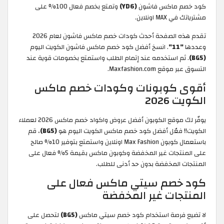
كود خصم ماكس فاشون
(YD6)
وتمتع بخصم فعال 100% على
مشترياتك في MAX اونلاين.
تقدم هذه الصفحة أحدث كودات خصم ماكس فاشون لعام 2026
وعددها
"11"
. انسخ أفضل كود خصم ماكس فاشون الكويت اليوم
(BG5)
. ثم استخدمه عند إتمام الطلب واستمتع بخصومات قوية عند
التسوق عبر موقع Maxfashion.com.
أقوى كوبونات وكودات خصم ماكس
الكويت 2026
يوفّر لك موقع الكوبون أفضل عروض واكواد خصم ماكس 2026 لعملاء
الكويت!! فعّل أفضل كود خصم ماكس الكويت اليوم هو
(BG5)
، قم
باستعمال كوبون Max Fashion اونلاين واستمتع بتوفير 10% صالح
على المنتجات غير المخفضة وكوبون ماكس بقيمة 5% فعال على
المنتجات المخفضة بدون حد أدنى للطلب.
كود خصم سيتي ماكس فعال على
المنتجات غير المخفضة
لا تضيع فرصة استخدام كود خصم سيتي ماكس
(BG5)
لتحصل على