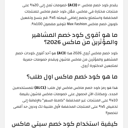
يقدم كود خصم ماكس ٢٠
(AC3)
خصومات تصل إلى 20% على
منتجات مختارة في ماكس، فعّل كود خصم ماكس للمنتجات
المخفضة واستمتع بخصم إضافي قيمته 5%. قم بنسخ وتفعيل
كوبون خصم ماكس Max Fashion لتوفير مضمون 100%.
ما هو أقوى كود خصم المشاهير
والمؤثرين من ماكس 2026؟
كود خصم ماكس أروى 2026 هذا (
AC3)
هو أحد أقوى كودات خصم
المشاهير والمؤثرين من ماكس فاشون ويقدم خصومات حصرية
لمتابعين الدكتورة أروى.
ما هو كود خصم ماكس اول طلب؟
هذا هو رمز كود خصم ماكس ماكس اول طلب:
(ALC1)
للمستخدمين
الجدد، بإمكانك الآن الحصول على خصومات ماكس فاشون بقيمة
10% على المنتجات غير المخفضة "كاملة السعر" بالإضافة إلى
تخفيض 5% على المنتجات المخفضة لأول طلبية لك ودون حد أقصى
للخصم!!
كيفية استخدام كود خصم سيتي ماكس