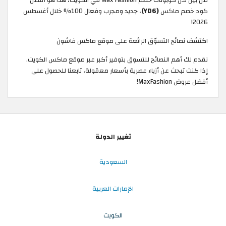
من بين كل كوبونات خصم Max Fashion في الكويت، هذا هو أفضل
كود خصم ماكس
(YD6)
، جديد ومجرب وفعال 100% خلال أغسطس
2026!
اكتشف نصائح التسوّق الرائعة على موقع ماكس فاشون
نقدم لك أهم النصائح للتسوق بتوفير أكبر عبر موقع ماكس الكويت.
إذا كنت تبحث عن أزياء عصرية بأسعار معقولة، تابعنا للحصول على
أفضل عروض MaxFashion!
تغيير الدولة
السعودية
الإمارات العربية
الكويت