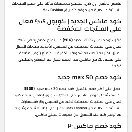
ماكس فاشون اون لاين. استمتع بتخفيضات هائلة على جميع المنتجات
النسائية والرجالية من موقع وتطبيق Max Fashion.
كود ماكس الجديد | كوبون 5% فعال
على المنتجات المخفضة
فعّل كود ماكس 2026 الجديد
(YD6)
واستمتع بخصم إضافي 5%
فعال على المنتجات المخفضة من الملابس، الأحذية، منتجات الجمال،
المنزل. اختر المنتجات المشمولة بالتخفيضات وتمتع بتوفير مضاعف
على مشترياتك من ماكس. هذا الخصم فعال عبر الموقع والتطبيق
فقط!
كود خصم max 50 جديد
احصل على أكبر خصم بتفعيل كود خصم max 50 جديد:
(BG5)!
اكتشف أقوى عروض ماكس حتى 50% + كوبون إضافي بقيمة 5%
فعال على المنتجات المخفضة فقط من الملابس والإكسسوارات
النسائية والرجالية من Max Fashion. احصل على إطلالة أنيقة وأنثوية
مع توفير كبير عند التسوق من خصومات سيتي ماكس.
كود خصم ماكس ٢٠