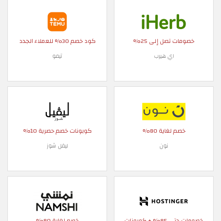
خصومات تصل إلى 25%
كود خصم 30% للعملاء الجدد
اي هيرب
تيمو
خصم لغاية 80%
كوبونات خصم حصرية 10%
نون
ليفل شوز
خصومات حتى 85% + كوبونات
خصم لغاية 80%