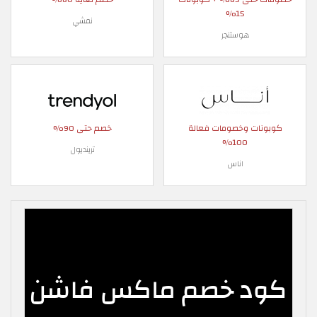
15%
نمشي
هوستنجر
كوبونات وخصومات فعالة
خصم حتى 90%
100%
ترينديول
اناس