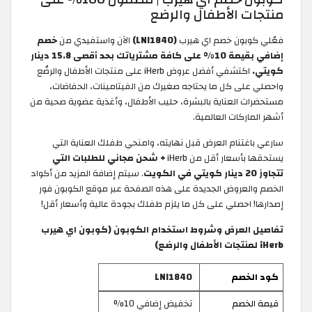
منتجات الأطفال والرضع
فعّلي كوبون خصم اي هيرب
(LNI1840)
الآن واستفيدي من
خصم
إضافي بقيمة 10% على كافة مشترياتك بحد أقصى 15.8 دينار
كويتي.
اكتشفي أفضل عروض iHerb على منتجات الأطفال والرضّع
واحصلي على كل ما يحتاجه صغيرك من الفيتامينات، الحفاضات،
مستحضرات العناية بالبشرة، حليب الأطفال، وأغذية عضوية صحية من
أشهر الماركات العالمية.
سارعي باغتنام العرض قبل نهايته، وامنحي طفلك العناية التي
يستحقها بأسعار أقل من iHerb
+ شحن مجاني للطلبات التي
تتجاوز 20 دينار كويتي في الكويت
. سيتم إضافة المزيد من أكواد
الخصم والعروض الجديدة على هذه الصفحة عبر موقع الكوبون فور
إصدارها! احصلي على كل ما يلزم طفلك بجودة عالية وأسعار أقل!
تفاصيل العرض وشروط استخدام الكوبون (كوبون اي هيرب
iHerb لمنتجات الأطفال والرضع)
كود الخصم
LNI1840
قيمة الخصم
تخفيض إضافي 10%