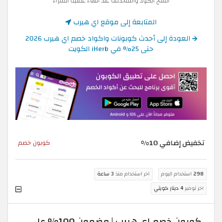
انسخ الكود واستخدمه عند انهاء عملية الشراء
المتابعة إلى موقع اي هيرب
العودة إلى أحدث كوبونات واكواد خصم اي هيرب 2026
حتى 25% في iHerb الكويت
تخفيض إضافي 10%
كوبون خصم
298
استخدام اليوم
اخر استخدام منذ
3 ساعة
اخر توفير
4 دينار كويتي
كوبون خصم اي هيرب | مضمون 100% على