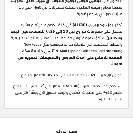
للحصول على
توصيل مجاني لجميع منتجات آي هيرب داخل الكويت
عندما تتجاوز قيمة الطلب ،
لتصلك مشترياتك من iHerb حتى باب
منزلك دون أي رسوم إضافية.
أدخل رمز كود ايهيرب
(ALC30)
في خانة الخصم عند إتمام الشراء
لتحصل على
خصومات تتراوح بين 10 إلى 25% للمستخدمين الجدد
والحاليين
. لا تفوّت فرصة توفير مضاعف على أفضل المنتجات الطبيعية
والعناية الشخصية، من علامات تجارية موثوقة مثل Now Foods
وCalifornia Gold Nutrition وMad Hippie.
لا تنسى متابعة هذه
الصفحة للاطلاع على أحدث العروض والتخفيضات الحصرية من
iHerb.
كوبون اي هيرب 2026 | خصم 10% على منتجات الأطفال والرضع
استخدم كود خصم ايهيرب (LNI1840) الفعال في أغسطس! واستمتع
بخصم 10% على منتجات الأطفال والرضع. تسوق الان ووفّر أكثر على
مشترياتك اليوم.
تغيير الدولة