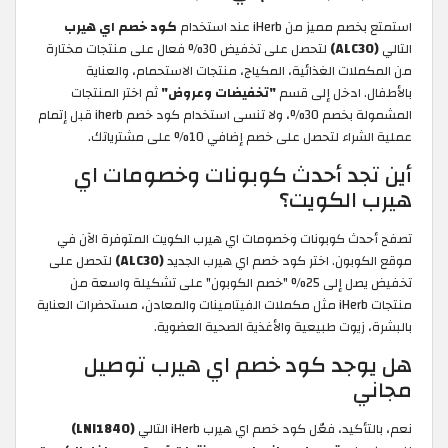
استمتع بخصم مميز من iHerb عند استخدام
كود خصم اي هيرب
التالي
(ALC30)
لتحصل على تخفيض 30% فعال على منتجات مختارة
من المكملات الغذائية، المكياج، منتجات الاستحمام، والعناية
بالأطفال. ادخل إلى قسم
"تخفيضات وعروض"
ثم اختر المنتجات
المشمولة بخصم 30%، ولا تنسى استخدام كود خصم iherb
قبل إتمام
عملية الشراء لتحصل على خصم إضافي 10% على مشترياتك.
أين تجد أحدث كوبونات وخصومات اي
هيرب الكويت؟
تصفح أحدث كوبونات وخصومات اي هيرب الكويت المتوفرة الآن في
موقع الكوبون. اختر كود خصم اي هيرب الجديد
(ALC30)
لتحصل على
تخفيض يصل إلى 25% "خصم الكوبون" على تشكيلة واسعة من
منتجات iHerb مثل مكملات الفيتامينات والمعادن، مستحضرات العناية
بالبشرة، زيوت طبيعية والأغذية الصحية العضوية.
هل يوجد كود خصم اي هيرب توصيل
مجاني
نعم، بالتأكيد، فعّل كود خصم اي هيرب iHerb التالي
(LNI1840)