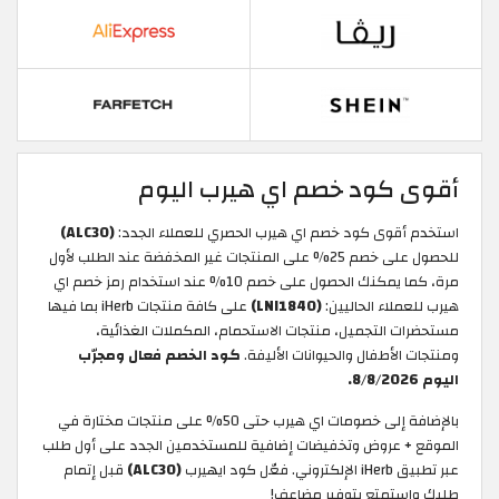
أقوى كود خصم اي هيرب اليوم
استخدم أقوى كود خصم اي هيرب الحصري للعملاء الجدد:
(ALC30)
للحصول على خصم 25% على المنتجات غير المخفضة عند الطلب لأول
مرة، كما يمكنك الحصول على خصم 10% عند استخدام رمز خصم اي
هيرب للعملاء الحاليين:
(LNI1840)
على كافة منتجات iHerb بما فيها
مستحضرات التجميل، منتجات الاستحمام، المكملات الغذائية،
ومنتجات الأطفال والحيوانات الأليفة.
كود الخصم فعال ومجرّب
اليوم 8/8/2026.
بالإضافة إلى خصومات اي هيرب حتى 50% على منتجات مختارة في
الموقع + عروض وتخفيضات إضافية للمستخدمين الجدد على أول طلب
عبر تطبيق iHerb الإلكتروني. فعّل كود ايهيرب
(ALC30)
قبل إتمام
طلبك واستمتع بتوفير مضاعف!