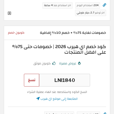
204
استخدام اليوم
اخر استخدام منذ
4 ساعة
اخر توفير
2.7 دينار كويتي
خصومات لغاية 75% + خصم 10% إضافية
كوبون خصم
كود خصم اي هيرب 2026 | خصومات حتى 75%
على افضل المنتجات
عروض مميزة
كوبون موثق
نسخ
انسخ الكود واستخدمه عند انهاء عملية الشراء
المتابعة إلى موقع اي هيرب