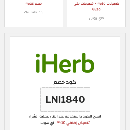
كوبونات 10% + خصومات حتى
خصم 25%
50%
لوك فانتاستيك
ماي بروتين