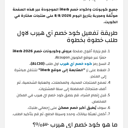
جميع كوبونات واكواد خصم iHerb الموجودة عبر هذه الصفحة
موثّقة ومجربة بتاريخ اليوم 8/8/2026 على منتجات مختارة في
الكويت.
طريقة تفعيل كود خصم آي هيرب لاول
طلب خطوة بخطوة
قم بزيارة أقوى صفحة
عروض وكوبونات خصم iHerb 2026
حصرًا عبر موقع الكوبون Alcoupon.
انسخ رمز
كود خصم آي هيرب
اول طلب
(ALC30).
اضغط على زر
"المتابعة إلى موقع iHerb"
لتنتقل مباشرة
إلى المتجر.
تصفح المنتجات الصحية، والمكملات، والعناية الشخصية، ثم
أضف منتجاتك المفضلة إلى سلة المشتريات.
قبل إتمام الشراء، قم بلصق كود خصم اي هيرب
في المكان
المخصص.
سوف
يُطبق أكبر خصم ممكن
على إجمالي طلبك.
أكمل تعبئة بياناتك، وحدد وسيلة الدفع، ثم قم بتأكيد الطلب.
ما هو كود خصم اي هيرب ٣٠٪؟