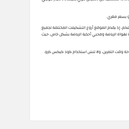
ونها لكم ولأفراد عائلتكم، إذ يقدم الموقع أروع التشكيلات المختلفة لجميع
ة لهواة الرياضة ومحبي أحذية الرياضة بشكل خاص، حيث
احة وقت التمرين، ولا تنسَ استخدام كود كيكس كرو.