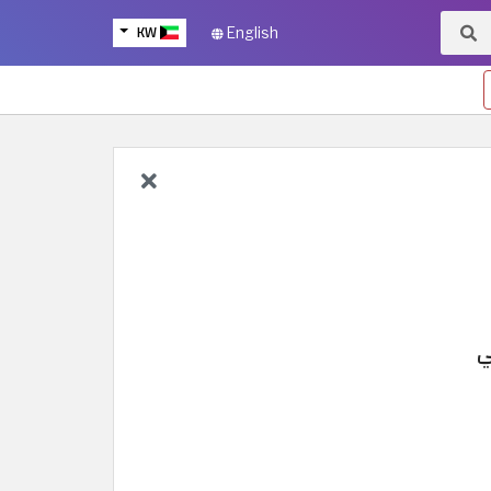
KW
English