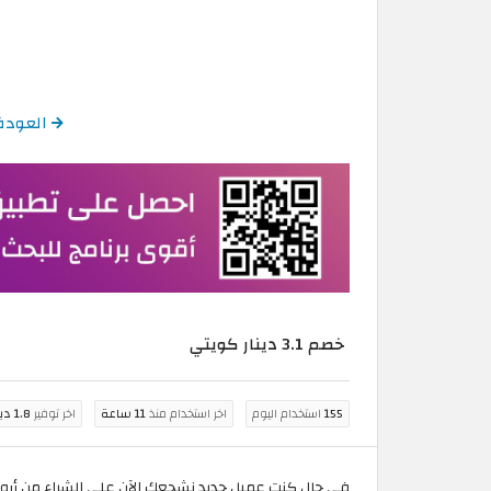
العودة إلى اح
خصم 3.1 دينار كويتي
155
استخدام اليوم
اخر استخدام منذ
11 ساعة
اخر توفير
1.8 دينار كويتي
في حال كنت عميل جديد نشجعك الآن على الشراء من أروع منتجات 