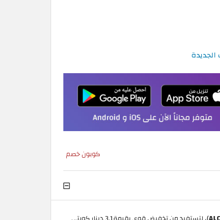
كوبون خصم
ALC
)، لتستفيد من تخفيض قوي بقيمة3.1 دينار كويتي