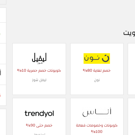
ويت
خصم لغاية 80%
كوبونات خصم حصرية 10%
نون
ليفل شوز
كوبونات وخصومات فعالة
خصم حتى 90%
100%
ترينديول