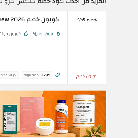
المزيد من احدث كود خصم كيكس كرو 2026 وكوبونات Kickscrew الكويت الجديدة
كوبون خصم Kickscrew 2026 الموفر للعملاء الجدد والسابقين
خصم 5%
عروض مميزة
كوبون موثق
249
استخدام اليوم
اخر استخدام
كوبون خصم