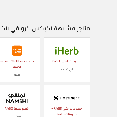
متاجر مشابهة لكيكس كرو في الك
تخفيضات لغاية 50%
كود خصم 30% للعملاء
الجدد
اي هيرب
تيمو
خصومات حتى 85% +
خصم لغاية 80%
كوبونات 15%
نمشي