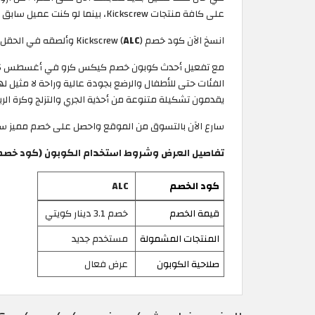
على كافة منتجات Kickscrew، بينما لو كنت عميل سابق فستحصل على خصم بقيمة 1.6 دينار كويتي.
انسخ الآن كود خصم Kickscrew (
) وألصقه في الحقل المخصص قبل عملية الدفع لتكون من أوائل المستفيدين من منتجات كيكس كرو بسعر مغري.
ALC
الفئات حتى للأطفال والرضع بجودة عالية وراحة لا مثيل ل
يقدمون تشكيلة متنوعة من أحذية الجري والتزلج وكرة الر
سارع الآن بالتسوق من الموقع واحصل على خصم مميز سواء 
تفاصيل العرض وشروط استخدام الكوبون (كود خصم كي
كود الخصم
ALC
قيمة الخصم
خصم 3.1 دينار كويتي
المنتجات المشمولة
مستخدم جديد
صلاحية الكوبون
عرض فعال