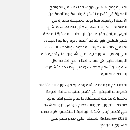
يعتبر موقع كيكس كرو Kickscrew من المواقع
المميزة في تقديم تشكيلة واسعة ومتنوعة من
الأحذية الرياضية، كما يوفر مجموعة مختارة من
العلامات التجارية الشهيرة مثل Adidas، سكيتشرز،
لويس فيتون وغيرها من البراندات المواكبة للموضة.
يتميز كيكس كرو بتوفير أحذية نادرة وعالية الجودة،
بما في ذلك الإصدارات المحدودة والأحذية الرياضية
التي يصعب العثور عليها في الأسواق مثل أحذية كرة
الريشة. سارع الآن بشراء الحذاء الذي تحتاجه بكل
سهولة وبأسعار مخفضة وتميز بارتداء حذاء يُشعرك
بالراحة والمثالية.
نقدم لكم مجموعة رائعة وحصرية من كوبونات وأكواد
خصومات الموقع التي تقدم منتجات عالية الجودة
وخدمات مذهلة لعملائها، واليوم يقدم لكم فريق
صفحة الكوبون كوبونات خصم كيكس كرو المشهور
في تقديم أروع الأحذية الرياضية. استخدموا كود خصم
Kickscrew 2026 لتحصلوا على خصم مميز على
مستوى الموقع.