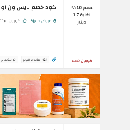
كود خصم نايس ون اول طلب: تخفيض 
خصم 10%
لغاية 1.7
عروض مميزة
كوبون موثق
دينار
414
استخدام اليوم
اخر استخدام 
كوبون خصم