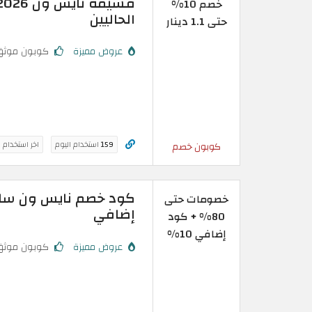
خصم 10%
الحاليين
حتى 1.1 دينار
عروض مميزة
كوبون موثق
159
استخدام اليوم
اخر استخدام 
كوبون خصم
خصومات حتى
إضافي
80% + كود
إضافي 10%
عروض مميزة
كوبون موثق