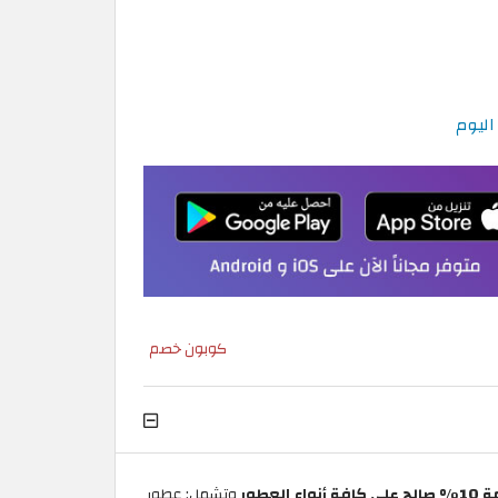
كوبون خصم
وتشمل: عطور