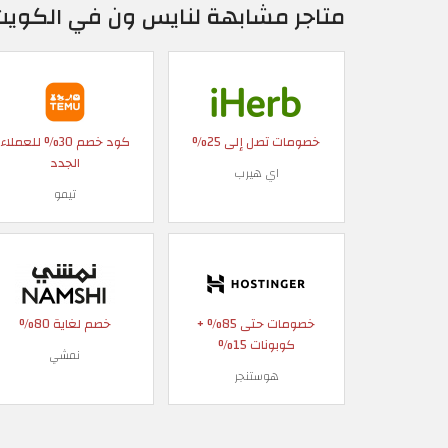
متاجر مشابهة لنايس ون في الكويت
خصومات تصل إلى 25%
كود خصم 30% للعملاء
الجدد
اي هيرب
تيمو
خصومات حتى 85% +
خصم لغاية 80%
كوبونات 15%
نمشي
هوستنجر