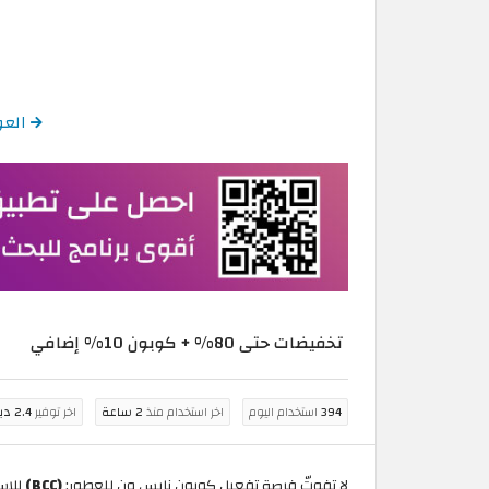
العودة إل
تخفيضات حتى 80% + كوبون 10% إضافي
394
استخدام اليوم
اخر استخدام منذ
2 ساعة
اخر توفير
2.4 دينار كويتي
لا تفوتّ فرصة تفعيل كوبون نايس ون للعطور:
(BCC)
للاس