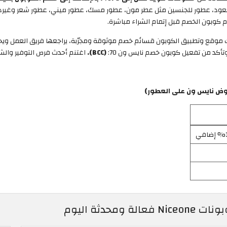
لعود، عطور للجنسين مثل عطر مون، عطور مسك، عطور ميني، عطور شعر وغيرها ا
كوبون الخصم قبل إتمام الشراء مباشرة.
لك موقع وتطبيق الكوبون قسائم خصم موثوقة ومجرّبة، يراجعها فريق العمل ويحدّ
وتأكد من تفعيل كوبون خصم نايس ون 70:
(BCC).
اغتنم أحدث فرص التوفير والشحن
ض نايس ون على العطور)