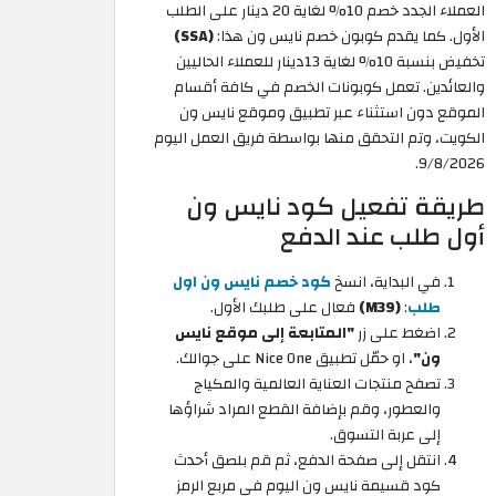
العملاء الجدد خصم 10% لغاية 20 دينار على الطلب
الأول. كما يقدم كوبون خصم نايس ون هذا:
(SSA)
تخفيض بنسبة 10% لغاية 13دينار للعملاء الحاليين
والعائدين. تعمل كوبونات الخصم في كافة أقسام
الموقع دون استثناء عبر تطبيق وموقع نايس ون
الكويت، وتم التحقق منها بواسطة فريق العمل اليوم
9/8/2026.
طريقة تفعيل كود نايس ون
أول طلب عند الدفع
في البداية، انسخ
كود خصم نايس ون اول
طلب
:
(M39)
فعال على طلبك الأول.
اضغط على زر
"المتابعة إلى موقع نايس
ون"
، او حمّل تطبيق Nice One على جوالك.
تصفح منتجات العناية العالمية والمكياج
والعطور، وقم بإضافة القطع المراد شراؤها
إلى عربة التسوق.
انتقل إلى صفحة الدفع، ثم قم بلصق أحدث
كود قسيمة نايس ون اليوم في مربع الرمز