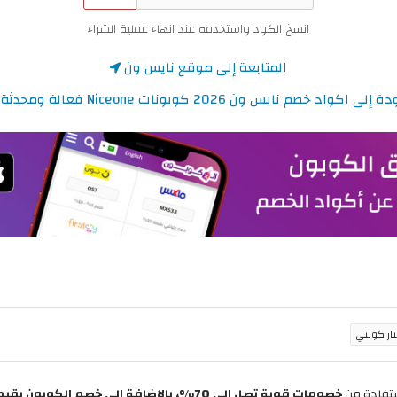
انسخ الكود واستخدمه عند انهاء عملية الشراء
المتابعة إلى موقع نايس ون
ى اكواد خصم نايس ون 2026 كوبونات Niceone فعالة ومحدثة اليوم
تفادة من
خصومات قوية تصل إلى 70%، بالإضافة إلى خصم الكوبون بقيمة 10% صالح على كافة أنواع العطور