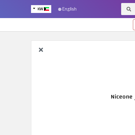
KW
English