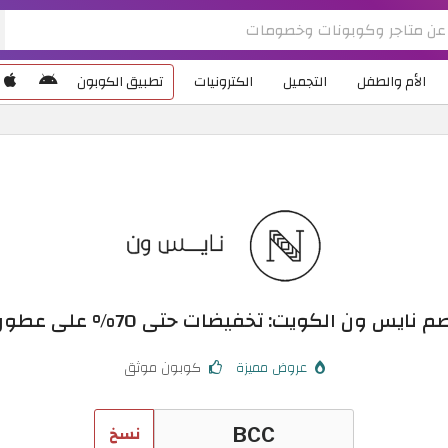
الأم والطفل
التجميل
الكترونيات
تطبيق الكوبون
س ون الكويت: تخفيضات حتى 70% على عطور Niceone
عروض مميزة
كوبون موثق
نسخ