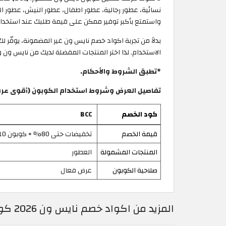
نسائية، عطور رجالية، عطور اطفال، عطور النيش، عطور ا
واستمتع بأكبر توفير ممكن على قيمة طلبك عند استخدام 
بدلاً من تجربة اكواد خصم نايس ون غير المضمونة، يوفّر 
الاستخدام. لذا اختر المنتجات المفضلة لديك من نايس ون 
*تطبق الشروط والأحكام.
تفاصيل العرض وشروط استخدام الكوبون (أقوى عرو
كود الخصم
BCC
قيمة الخصم
تخفيضات حتى 80% + كوبون 10% إضافي
المنتجات المشمولة
العطور
صلاحية الكوبون
عرض فعال
المزيد من اكواد خصم نايس ون 2026 كوبونات Niceone فعالة ومحدثة اليوم