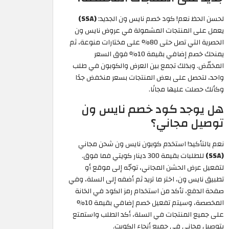
لحسن الحظ نعم! كود خصم نايس ون الجديد:
(SSA)
يعمل على المنتجات المشمولة في عروض نايس ون
الحصرية التي تصل حتى 80% على مختارات منوعة، ثم
يمنحك خصم إضافي بقيمة 10% فوق السعر
المخفّض. وبذلك تجمع بين العرض والكوبون في طلب
واحد، لتحصل على بعض المنتجات بسعر منخفض جدًا
وكأنك حصلت عليها مجانًا.
هل يوجد كود خصم نايس ون
توصيل مجاني؟
نعم بالتأكيد! استخدم كوبون نايس ون شحن مجاني
(SSA)
للطلبات بقيمة 300 دينار كويتي فما فوق.
لتفعيل عرض الحشن المجاني، توجّه إلى موقع أو
تطبيق نايس ون، اختر ما تريد ثم أضفه إلى السلة، وفي
صفحة الدفع، تأكد من استخدام رمز الكود في الخانة
المخصصة، وسيتم تفعيل خصم إضافي بقيمة 10%
على جميع المنتجات في السلة، أكد الطلب واستمتع
بتوصيل مجاني في جميع أنحاء الكويت.