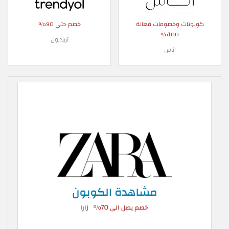
كوبونات وخصومات فعالة
خصم حتى 90%
100%
ترينديول
اناس