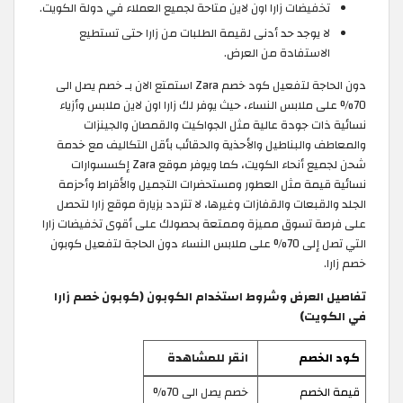
تخفيضات زارا اون لاين متاحة لجميع العملاء في دولة الكويت.
لا يوجد حد أدنى لقيمة الطلبات من زارا حتى تستطيع
الاستفادة من العرض.
دون الحاجة لتفعيل كود خصم Zara استمتع الان بـ خصم يصل الى
70% على ملابس النساء، حيث يوفر لك زارا اون لاين ملابس وأزياء
نسائية ذات جودة عالية مثل الجواكيت والقمصان والجينزات
والمعاطف والبناطيل والأحذية والحقائب بأقل التكاليف مع خدمة
شحن لجميع أنحاء الكويت، كما ويوفر موقع Zara إكسسوارات
نسائية قيمة مثل العطور ومستحضرات التجميل والأقراط وأحزمة
الجلد والقبعات والقفازات وغيرها، لا تتردد بزيارة موقع زارا لتحصل
على فرصة تسوق مميزة وممتعة بحصولك على أقوى تخفيضات زارا
التي تصل إلى 70% على ملابس النساء دون الحاجة لتفعيل كوبون
خصم زارا.
تفاصيل العرض وشروط استخدام الكوبون (كوبون خصم زارا
في الكويت)
كود الخصم
انقر للمشاهدة
قيمة الخصم
خصم يصل الى 70%