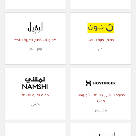
خصم لغاية 80%
كوبونات خصم حصرية 10%
نون
ليفل شوز
خصومات حتى 85% + كوبونات
خصم لغاية 80%
15%
نمشي
هوستنجر