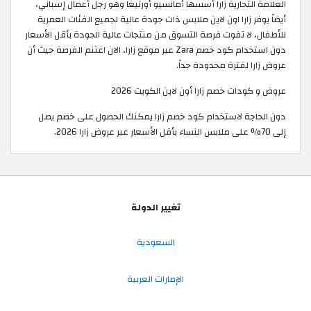
العلامة التجارية زارا أسسها أمانسيو أورتيغا وهو رجل أعمال إسباني،
أيضاً يوفر زارا اون لاين ملابس ذات جودة عالية لجميع الفئات العمرية
للأطفال، لا تفوت فرصة التسوق من منتجات عالية الجودة بأقل الأسعار
دون استخدام كود خصم Zara عبر موقع زارا، الان اغتنم الفرصة حيث أن
عروض زارا لفترة محدودة جداً.
عروض و كودات خصم زارا أون لاين الكويت 2026
دون الحاجة لاستخدام كود خصم زارا يمكنك الحصول على خصم يصل
إلى 70% على ملابس النساء بأقل الأسعار عبر عروض زارا 2026.
تغيير الدولة
السعودية
الإمارات العربية