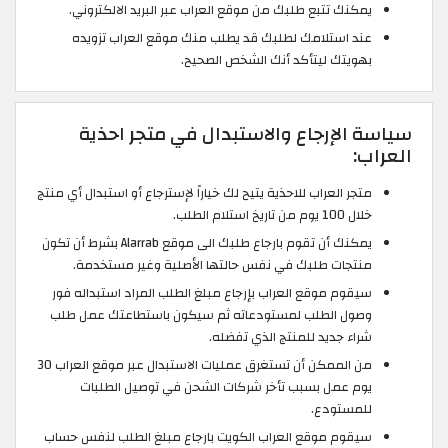
يمكنك تتبع طلبك من موقع العراب عبر البريد الالكتروني.
عند استلامك لطلبك قد يطلب منك موقع العراب تزويده
بهويتك ليتأكد أنك الشخص الصحيح.
سياسة الإرجاع والاستبدال في متجر احذية
العراب:
متجر العراب للاحذية يتيح لك خياراً لإسترجاع أو استبدال أي منتج
خلال 100 يوم من تاريخ استلام الطلب.
يمكنك أن تقوم بارجاع طلبك الى موقع Alarrab بشرط أن تكون
منتجات طلبك في نفس حالتها الأصلية وغير مستخدمة.
سيقوم موقع العراب بإرجاع مبلغ الطلب المراد استبداله فور
وصول الطلب لمستودعاته ثم سيكون باستطاعتك عمل طلب
شراء جديد للمنتج الذي تفضله.
من الممكن أن تستغرق عمليات الاستبدال عبر موقع العراب 30
يوم عمل بسبب تأخر شركات الشحن في توصيل الطلبات
للمستودع.
سيقوم موقع العراب الكويت بارجاع مبلغ الطلب لنفس حساب