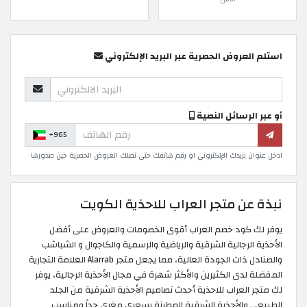
استلم العروض الحصرية عبر البريد الإلكتروني
أو عبر الرسائل النصية
+965
ادخل عنوان بريدك الإلكتروني او رقم هاتفك حتى تصلك العروض الحصرية حين صدورها
نبذة عن متجر العراب للاحذية الكويت
يوفر لك كود خصم العراب أقوى الخصومات والعروض على أفضل
الأحذية الرجالية الشرقية والرياضية والرسمية والكاجوال و الشباشب
والصنادل ذات الجودة العالية، مما يجعل متجر Alarrab العلامة التجارية
المفضلة لدى الكثيرين والأكثر شهرة في مجال الأحذية الرجالية، يوفر
لك متجر العراب للاحذية أحدث تصاميم الأحذية الشرقية من الجلد
الطبيعي والأحذية الشرقية المطرزة بسعري مغري جداً ومناسب