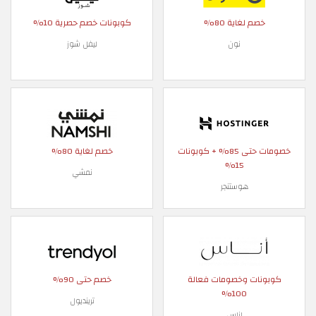
خصم لغاية 80%
كوبونات خصم حصرية 10%
نون
ليفل شوز
خصومات حتى 85% + كوبونات
خصم لغاية 80%
15%
نمشي
هوستنجر
كوبونات وخصومات فعالة
خصم حتى 90%
100%
ترينديول
اناس