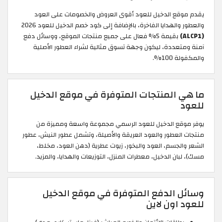
يقدم موقع الدخيل للعود أقوى العروض والخصومات على العود
والعطور والهدايا الفاخرة، بالإضافة إلى كود خصم الدخيل للعود 2026
(ALCP1)
بقيمة 5% فعال على جميع منتجات الموقع، ووسائل دفع
آمنة ومتعددة، ليكون وجهة تسوق مثالية لشراء العطور الأصلية
والمكفولة 100%.
ما هي المنتجات المتوفرة في موقع الدخيل
للعود
يوفر موقع الدخيل للعود الرسمي مجموعة واسعة ومميزة من
منتجات العطور والعود العريقة والأصيلة، وتشمل عطور النيش، عطور
الشعر والجسم، العود والبخور، زيوت عطرية (دهن العود، مخلط،
مسك)، لبان الدخيل، معطرات المنزل، التوزيعات والهدايا، والمزيد.
وسائل الدفع المتوفرة في موقع الدخيل
للعود اون لاين