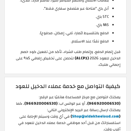
بطاقات الائتمان والخصم المباشر (فيزا، ماستر كارد، مدى).
أبل باي "متاحة عبر متصفح سفاري فقط".
STC باي.
MiS باي.
الدفع بالتقسيط (تمارا، تابي، إمكان، مدفوع).
الدفع نقدًا عند الاستلام.
قبل إتمام الدفع، وإتمام طلب الشراء، تأكد من تفعيل كود خصم
الدخيل للعود 2026
(ALCP1)
لتحصل على تخفيض إضافي 5% على
إجمالي طلبك.
كيفية التواصل مع خدمة عملاء الدخيل للعود
يمكنك التواصل مع مركز المساعدة هاتفيًا عبر الرقم:
(966920006530)
، أو عبر الواتس اب:
(966920006530)
، كما
يمكنك ارسال رسالة عبر البريد الإلكتروني التالي:
(
Shop@aldakheeloud.com
)
في أي وقت وسيتم الإجابة على
استفساراتك من قبل أحد موظفي خدمة عملاء الدخيل للعود في
أقرب وقت.