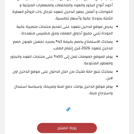
أجود أنواع البخور والعود والمخلطات والمعطرات المنزلية و
الفواحات و أفضل عطور الدخيل للعود للرجال ذات الروائح العطرة
الثابتة بجودة عالية وأسعار تنافسية.
يحرص موقع الدخيل للعود على تقديم منتجات متميزة عالية
الجودة تلبي جميع أذواق العملاء وفق مقاييس متعددة.
يمكنك الاستمتاع بخصم بقيمة 3% بمجرد تفعيل كوبون خصم
الدخيل للعود 2026 قبل إتمام الطلب.
يوفر الموقع خصومات تصل إلى 50% على منتجات العود والبخور
والعطور المتنوعة.
يمكنك تتبع حالة طلبك من خلال الدخول على موقع الدخيل اون
لاين.
يوفر موقع الدخيل بوابات دفع آمنة ومريحة، وسياسة استبدال
واسترجاع مرنة.
زيارة المتجر