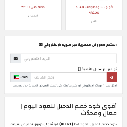
كوبونات وخصومات فعالة
خصم حتى 90%
100%
ترينديول
اناس
استلم العروض الحصرية عبر البريد الإلكتروني
أو عبر الرسائل النصية
+965
ادخل عنوان بريدك الإلكتروني او رقم هاتفك حتى تصلك العروض الحصرية حين صدورها
أقوى كود خصم الدخيل للعود اليوم |
فعال ومحدّث
كود خصم الدخيل للعود هذا
(ALCP1)
هو أقوى كوبون تخفيض بقيمة