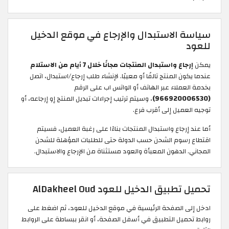
سياسة الاستبدال والإرجاع في موقع الدخيل
للعود
يمكن
إرجاع واستبدال المنتجات مجانًا خلال 7 أيام من الاستلام
عندما يكون المنتج تالفًا أو معيبًا. لإنشاء طلب إرجاع/استبدال، اتصل
بخدمة العملاء عبر الهاتف أو الواتس اب على الرقم
(966920006530)
، وسيتم ترتيب إجراءات تبديل المنتج إو إرجاعه، أو
توجيه العميل إلى أقرب فرع.
أما عند إرجاع واستبدال المنتجات بناءًا على رغبة العميل، فسيتم
اقتطاع رسوم الشحن حسب الدولة حتى للطلبات المؤهلة للشحن
المجاني. الدهون المعبأة والعود مستثناة من الإرجاع والاستبدال.
تحميل تطبيق الدخيل للعود AlDakheel Oud
ادخل إلى الصفحة الرئيسية في موقع الدخيل للعود، ثم اضغط على
روابط تحميل التطبيق في أسفل الصفحة، أو انقر ببساطة على الروابط