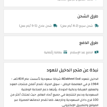
طرق الشحن
شحن سريع (2-4 أيام عمل)
شحن عادي (5-9 أيام عمل)
طرق الدفع
الدفع عند الإستلام
بطاقة إئتمانية
نبذة عن متجر الدخيل للعود
الدخيل للعود AlDakheel Oud شركة سعودية تأسست عام 1404هـ -
1984 م في العاصمة الرياض - سوق الديرة. تقدم أفضل منتجات العود
والعطور العريقة وعالية الجودة. رؤيتها دعم الصناعة الوطنية
السعودية ودعم انتشارها في جميع أنحاء العالم، حيث تمتلك أكثر من
100 فرع داخل السعودية وخارجها، كما تقدم خدماتها المميزة عبر
الموقع والتطبيق الإلكتروني.