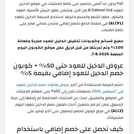
5% بدون حد أقصى للخصم على كافة المنتجات في موقع الدخيل
للعود Al Dakheel Oud اون لاين، وتشمل عطور النيش الأصلية، العود
والبخور، عطور الشعر والجسم وغيرها. استخدم قسيمة الدخيل للعود
(ALCP1)
في صفحة الدفع لخصم إضافي وشحن مجاني صالح على
كافة الطلبات.
جميع قسائم وكوبونات تخفيض الدخيل للعود مجربة وفعالة
100% وتم تجربتها من قبل فريق عمل موقع الكوبون اليوم
الجمعة 7/8/2026.
عروض الدخيل للعود حتى 50% + كوبون
خصم الدخيل للعود إضافي بقيمة 5%
اغتنم الفرصة للاستفادة من أكبر
عروض واكواد خصم الدخيل للعود
في أغسطس 2026
بخصومات تصل إلى 50% على معظم المنتجات
في الموقع والتطبيق. ابحث عن المنتجات المخفضة ثم إضفها إلى عربة
التسوق، ومن ثم قم بتفعيل أحدث كوبون خصم الدخيل للعود اليوم
(ALC2)
في مربع كوبون الخصم للحصول على أكبر توفير على
مشترياتك.
كيف تحصل على خصم إضافي باستخدام