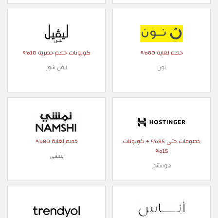
خصم لغاية 80%
كوبونات خصم حصرية 10%
نون
ليفل شوز
خصومات حتى 85% + كوبونات
خصم لغاية 80%
15%
نمشي
هوستنجر