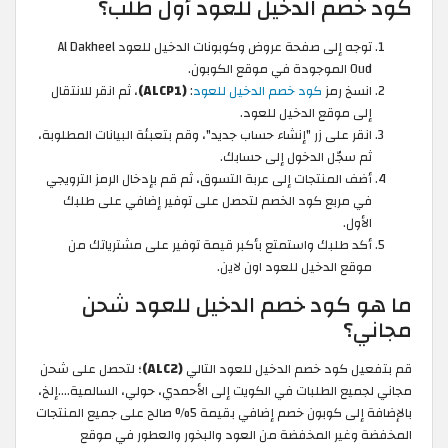
كود خصم الدخيل للعود أول طلب؟
توجه إلى صفحة عروض وكوبونات الدخيل للعود Al Dakheel
Oud الموجودة في موقع الكوبون.
انسخ رمز
كود خصم الدخيل للعود
:
(ALCP1)
، ثم انقر للانتقال
إلى موقع الدخيل للعود.
انقر على زر "إنشاء حساب جديد"، وقم بتعبئة البيانات المطلوبة،
ثم سجّل الدخول إلى حسابك.
أضف المنتجات إلى عربة التسوق، ثم قم بإدخال الرمز الترويجي
في مربع كود الخصم لتحصل على توفير إضافي على طلبك
الأول.
أكد طلبك واستمتع بأكبر قيمة توفير على مشترياتك من
موقع الدخيل للعود اون لاين.
ما هو كود خصم الدخيل للعود شحن
مجاني؟
قم بتفعيل كود خصم الدخيل للعود التالي
(ALC2)
؛ لتحصل على شحن
مجاني لجميع الطلبات في الكويت إلى الأحمدي، حولي، السالمية....إلخ،
بالإضافة إلى كوبون خصم إضافي بقيمة 5% صالح على جميع المنتجات
المخفضة وغير المخفضة من العود والبخور والعطور في موقع