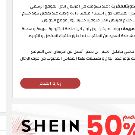
ويتالمغرية :
عند تسوقك من امريكان ايجل الموقع الرسمي
ستستفيد من تخفيض على كل المنتجات دون استثناء قيمته 15% وذلك عند تفعيل كود خصم
مريحة :
يوفر امريكان ايجل اون لاين منصة الكترونية سريعة و سهلة
هدة العديد من المنتجات ثم اختيار منتجك المفضل و التوجه
حبي بناطيل الجينز ، لن تجدوا أفضل من امريكان ايجل الموقع
 يوفر عدة انواع و تفضيلات لهذا القماش المحبوب من طرف الرجال
زيارة المتجر