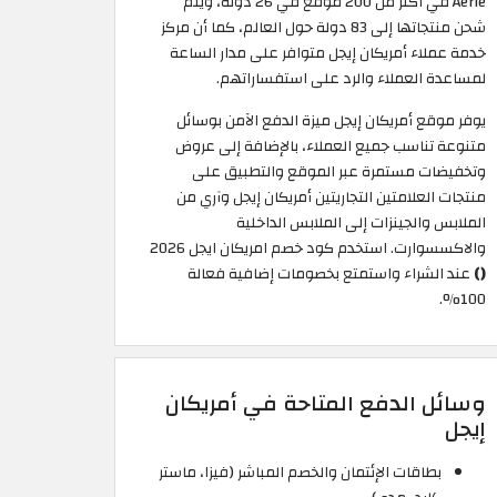
Aerie في أكثر من 200 موقع في 26 دولة، ويتم
شحن منتجاتها إلى 83 دولة حول العالم، كما أن مركز
خدمة عملاء أمريكان إيجل متوافر على مدار الساعة
لمساعدة العملاء والرد على استفساراتهم.
يوفر موقع أمريكان إيجل ميزة الدفع الآمن بوسائل
متنوعة تناسب جميع العملاء، بالإضافة إلى عروض
وتخفيضات مستمرة عبر الموقع والتطبيق على
منتجات العلامتين التجاريتين أمريكان إيجل وآري من
الملابس والجينزات إلى الملابس الداخلية
والاكسسوارت. استخدم كود خصم امريكان ايجل 2026
()
عند الشراء واستمتع بخصومات إضافية فعالة
100%.
وسائل الدفع المتاحة في أمريكان
إيجل
بطاقات الإئتمان والخصم المباشر (فيزا، ماستر