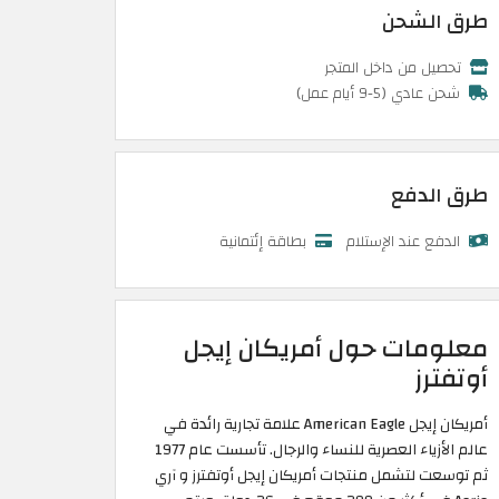
طرق الشحن
تحصيل من داخل المتجر
شحن عادي (5-9 أيام عمل)
طرق الدفع
الدفع عند الإستلام
بطاقة إئتمانية
معلومات حول أمريكان إيجل
أوتفترز
أمريكان إيجل American Eagle علامة تجارية رائدة في
عالم الأزياء العصرية للنساء والرجال. تأسست عام 1977
ثم توسعت لتشمل منتجات أمريكان إيجل أوتفترز و آري