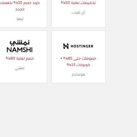
تخفيضات لغاية 50%
كود خصم 30% للعملاء
الجدد
اي هيرب
تيمو
خصومات حتى 85% +
خصم لغاية 80%
كوبونات 15%
نمشي
هوستنجر