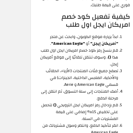
فوري على قيمة طلبك.
كيفية تفعيل كود خصم
امريكان ايجل اول طلب
ابدأ بزيارة موقع الكوبون، وابحث عن متجر
"أمريكان إيجل"
أو
"American Eagle"
.
قم بنسخ رمز كود خصم امريكان ايجل اول طلب
هذا
()
، وسوف تنتقل تلقائيًا إلى موقع أمريكان
إيجل.
تصفح جميع فئات المنتجات (الأزياء، الحقائب
والأحذية، الملابس الداخلية، الجينزات) في
قسمي American Eagle و Aerie.
أضف المنتجات إلى سلة التسوق، ثم انتقل إلى
مرحلة الدفع.
قم بإدخال رمز امريكان ايجل الترويجي
()
لتحصل
على تخفيض 15% إضافي على قيمة
المشتريات في السلة.
انقر لتأكيد الدفع، وانتظر وصول مشترياتك من
American Eagle.