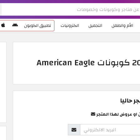
الأم والطفل
التجميل
الكترونيات
تطبيق الكوبون
كود خصم امريكان ايجل 2026 كوبونات American Eagle
 حاليا
 او عروض لهذا المتجر