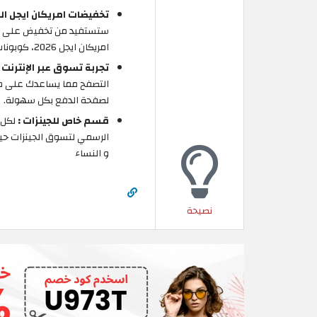
تخفيضات امريكان ايجل الك
امريكان ايجل 2026، كوبونات خصم امريكان ايجل متوفرة حصريا لزوار موقع الكوبون.
تجربة تسوق عبر الإنترنت 
التصفح مما يساعدك على مشا
لصفحة الدفع بكل سهولة.
قسم خاص للجينزات :
لكل م
الرسمي لتسوق الجينزات حيث
و النساء
نصيحة