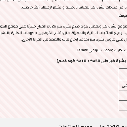
تمتع بمظهر ملفت وجذاب بأقل الأسعار عند التسوق من موقع بشرة 
BasharaC الحصول على خصم يصل إلى 50% على جميع المنتجات الراقية والمميزة، مثل: قناع الكولاجين وكري
ة واحدة: سيرافي CeraVe.
% + 10% كود خصم)