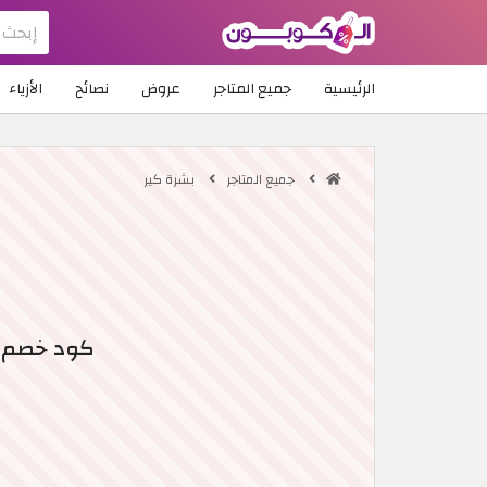
الرئيسية
جميع المتاجر
عروض
نصائح
الأزياء
جميع المتاجر
بشرة كير
كود خصم BasharaCare 2026 | خصم يصل إلى 50% + 10% خصم إضا