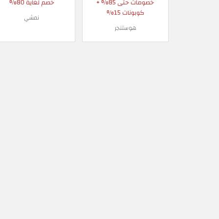
خصومات حتى 85% +
خصم لغاية 80%
كوبونات 15%
نمشي
هوستنجر