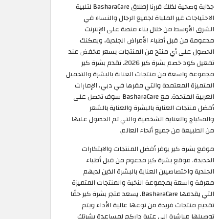
جذابة وصحية لذلك قررنا إطلاق BasharaCare لتلبية
الاحتياجات غير الملباة لجميع الرجال والنساء في
الشرق الأوسط من خلال بناء منصة على الإنترنت
مدعومة من قبل أطباء الأمراض الجلدية، ويمكنك
الحصول على أي منتج من المنتجات بسعر مخفض عند
تفعيل كود خصم بشرة كير 2026. تقدم بشرة كير
مجموعة واسعة من منتجات العناية بالبشرة والتجميل
المتميزة المعتمدة والتي مقرها في دبي، الإمارات
العربية المتحدة. مع BasharaCare سوف تحصل على
أفضل منتجات العناية بالبشرة والعناية بالشعر
والمكياج والعناية الشخصية والتي تم الحصول عليها
من الطبيعة من جميع أنحاء العالم.
موقع بشرة كير يوفر أفضل المنتجات والابتكارات
الجديدة. موقع بشرة كير مدعوم من قبل أطباء
الجلدية واختصاصيين العناية بالبشرة الذين لديهم
معرفة واسعة بمجموعة النخبة والمنتجات المتميزة
التي يقدمها BasharaCare. يسعد متجر بشرة كير حقًا
تقديم منتجات فريدة من نوعها عالية الأداء ويتم
توصيلها مباشرة إلى عتبة داركم لمساعدة بشرتك