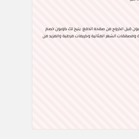
كير وتفعيل كود خصم بشرة كير 2026 المتاح حصريًا على موقع الكوبون قبل الخروج من صفحة الدفع. يتيح لك كوبون خصم
مات العناية بالبشرة ومصففات الشعر المثالية وكريمات مرطبة والمزيد من