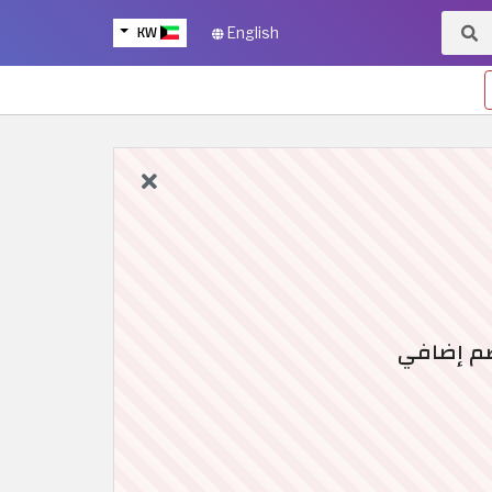
KW
English