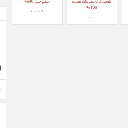
كوبونات وخصومات فعالة
خصم حتى 90%
100%
ترينديول
اناس