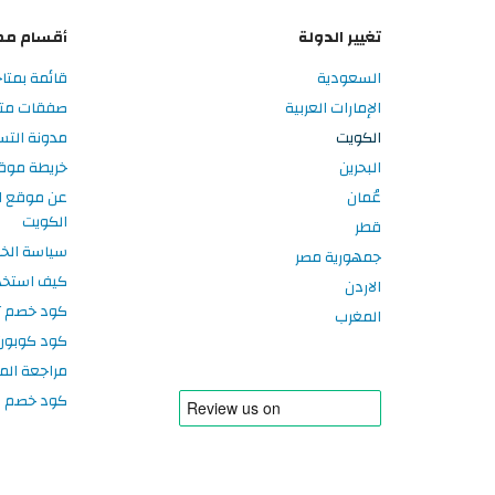
تغيير الدولة
أقسام مم
السعودية
قائمة بمتا
الإمارات العربية
صفقات متا
الكويت
مدونة الت
البحرين
خريطة موق
عُمان
عن موقع ا
الكويت
قطر
سياسة الخ
جمهورية مصر
كيف استخد
الاردن
كود خصم تر
المغرب
كود كوبون
مراجعة الم
كود خصم سبورتر