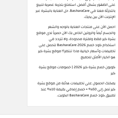
على الظهور بشكل أفضل. استمتع بتجربة عصرية للبيع
بالتجزئة معنا في BasharaCare. حل العناية بالبشرة عبر
الإنترنت الآن بين يديك.
احصل الآن على منتجات العناية بالوجه والشعر
والجسم أيضاً والروتين الخاص بك الآن حصرياً لدى موقع
بشرة كير فقط ولفترة محدودة، ولا تتردد في
استخدام كود خصم BasharaCare 2026 لتحصل على
تخفيضات وأسعار خيالية ماذا تنتظر؟! موقع بشرة كير
هو الخيار الأمثل للجميع.
كوبون خصم بشرة كير 2026 | خصومات موقع بشرة
كير
يمكنك الحصول على تخفيضات هائلة من موقع بشرة
كير تصل إلى 50% + خصم إضافي بقيمة 10% عند
تطبيق كود خصم BasharaCare الكويت.