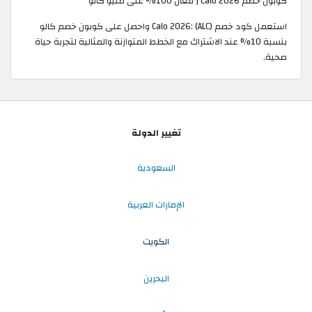
كوبون خصم Calo 2026 | فعال 100% على منيو كالو
استعمل كود خصم Calo 2026: (ALC) واحصل على كوبون خصم كالو
بنسبة 10% عند الاشتراك مع الخطط المتوازنة والمثالية لتجربة حياة
صحية.
تغيير الدولة
السعودية
الإمارات العربية
الكويت
البحرين