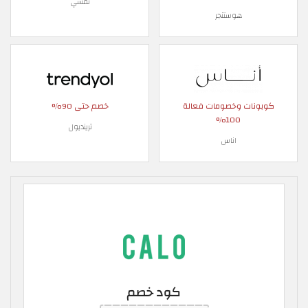
نمشي
هوستنجر
كوبونات وخصومات فعالة
خصم حتى 90%
100%
ترينديول
اناس