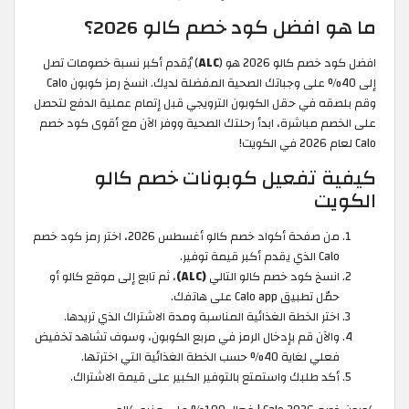
ما هو افضل كود خصم كالو 2026؟
افضل كود خصم كالو 2026 هو (
ALC
) يُقدم أكبر نسبة خصومات تصل
إلى 40% على وجباتك الصحية المفضلة لديك. انسخ رمز كوبون Calo
وقم بلصقه في حقل الكوبون الترويجي قبل إتمام عملية الدفع لتحصل
على الخصم مباشرة، ابدأ رحلتك الصحية ووفر الآن مع أقوى كود خصم
Calo لعام 2026 في الكويت!
كيفية تفعيل كوبونات خصم كالو
الكويت
من صفحة أكواد خصم كالو أغسطس 2026، اختر رمز كود خصم
Calo الذي يقدم أكبر قيمة توفير.
انسخ كود خصم كالو التالي
(ALC)
، ثم تابع إلى موقع كالو أو
حمّل تطبيق Calo app على هاتفك.
اختر الخطة الغذائية المناسبة ومدة الاشتراك الذي تريدها.
والآن قم بإدخال الرمز في مربع الكوبون، وسوف تشاهد تخفيض
فعلي لغاية 40% حسب الخطة الغذائية التي اخترتها.
أكد طلبك واستمتع بالتوفير الكبير على قيمة الاشتراك.