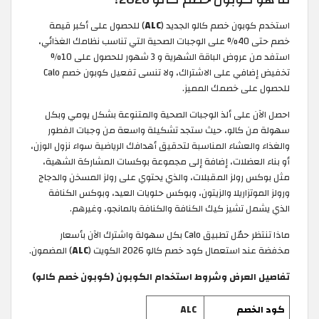
استخدم كوبون خصم كالو الجديد (
ALC
) للحصول على أكبر قيمة
خصم حتى 40% على الوجبات الصحية التي تناسب نظامك الغذائي،
استفد من عروض الباقة الشهرية و 3 شهور للحصول على 10%
تخفيض إضافي على الاشتراك، ولا تنسى تفعيل كوبون خصم Calo
للحصول على خصمك المميز.
احصل الآن على ألذ الوجبات الصحية والمتنوعة بشكل يومي وبكل
سهولة من كالو، حيث ستجد تشكيلة واسعة من وجبات الفطور
والغذاء والعشاء المناسبة لتحقيق أهدافك الرياضية سواء نزول الوزن،
أو بناء العضلات، إضافة إلى مجموعة بوكسات المشاركة الشهية،
مثل بوكس رولز المقبلات، والذي يحتوي على رولز المسخن والدجاج
ورولز الموتزاريلا والزيتون، وبوكس حلويات العيد، وبوكس الكنافة
الذي يشمل تشيز كيك الكنافة والكنافة بالمانجو، وغيرهم.
ماذا تنتظر حمّل تطبيق Calo بكل سهولة واشترك الآن بأسعار
مخفضة عند استعمال كود خصم كالو 2026 الكويت (
ALC
) المضمون.
تفاصيل العرض وشروط استخدام الكوبون (كوبون خصم كالو)
كود الخصم
ALC