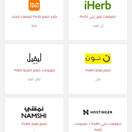
خصومات تصل إلى 25%
كود خصم 30% للعملاء الجدد
اي هيرب
تيمو
خصم لغاية 80%
كوبونات خصم حصرية 10%
نون
ليفل شوز
خصومات حتى 85% + كوبونات
خصم لغاية 80%
15%