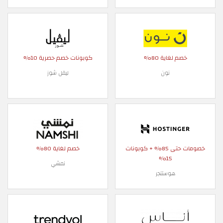
خصم لغاية 80%
كوبونات خصم حصرية 10%
نون
ليفل شوز
خصومات حتى 85% + كوبونات
خصم لغاية 80%
15%
نمشي
هوستنجر