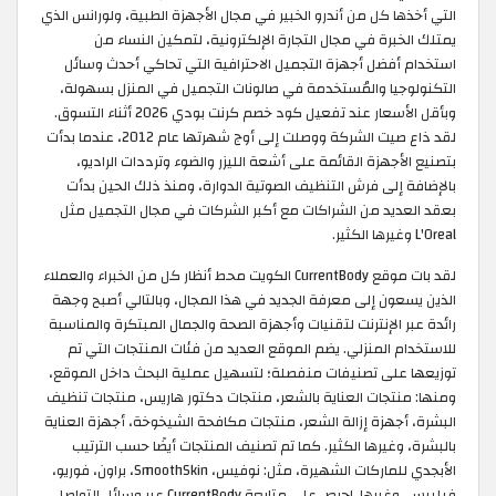
التي أخذها كل من أندرو الخبير في مجال الأجهزة الطبية، ولورانس الذي
يمتلك الخبرة في مجال التجارة الإلكترونية، لتمكين النساء من
استخدام أفضل أجهزة التجميل الاحترافية التي تحاكي أحدث وسائل
التكنولوجيا والمُستخدمة في صالونات التجميل في المنزل بسهولة،
وبأقل الأسعار عند تفعيل كود خصم كرنت بودي 2026 أثناء التسوق.
لقد ذاع صيت الشركة ووصلت إلى أوج شهرتها عام 2012، عندما بدأت
بتصنيع الأجهزة القائمة على أشعة الليزر والضوء وترددات الراديو،
بالإضافة إلى فرش التنظيف الصوتية الدوارة، ومنذ ذلك الحين بدأت
بعقد العديد من الشراكات مع أكبر الشركات في مجال التجميل مثل
L'Oreal وغيرها الكثير.
لقد بات موقع CurrentBody الكويت محط أنظار كل من الخبراء والعملاء
الذين يسعون إلى معرفة الجديد في هذا المجال، وبالتالي أصبح وجهة
رائدة عبر الإنترنت لتقنيات وأجهزة الصحة والجمال المبتكرة والمناسبة
للاستخدام المنزلي. يضم الموقع العديد من فئات المنتجات التي تم
توزيعها على تصنيفات منفصلة؛ لتسهيل عملية البحث داخل الموقع،
ومنها: منتجات العناية بالشعر، منتجات دكتور هاريس، منتجات تنظيف
البشرة، أجهزة إزالة الشعر، منتجات مكافحة الشيخوخة، أجهزة العناية
بالبشرة، وغيرها الكثير. كما تم تصنيف المنتجات أيضًا حسب الترتيب
الأبجدي للماركات الشهيرة، مثل: نوفيس، SmoothSkin، براون، فوريو،
فيليبس، وغيرها. احرص على متابعة CurrentBody عبر وسائل التواصل