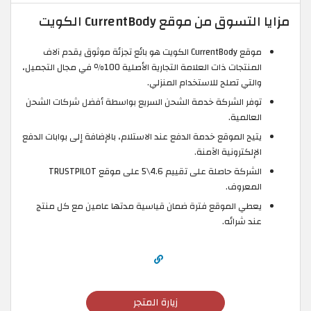
مزايا التسوق من موقع CurrentBody الكويت
موقع CurrentBody الكويت هو بائع تجزئة موثوق يقدم آلاف
المنتجات ذات العلامة التجارية الأصلية 100٪ في مجال التجميل،
والتي تصلح للاستخدام المنزلي.
توفر الشركة خدمة الشحن السريع بواسطة أفضل شركات الشحن
العالمية.
يتيح الموقع خدمة الدفع عند الاستلام، بالإضافة إلى بوابات الدفع
الإلكترونية الآمنة.
الشركة حاصلة على تقييم 4.6\5 على موقع TRUSTPILOT
المعروف.
يعطي الموقع فترة ضمان قياسية مدتها عامين مع كل منتج
عند شرائه.
زيارة المتجر