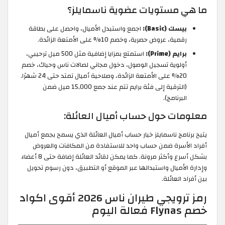
ما هي مستويات عضوية ناسمايلز؟
بيسك (Basic):
اجمع واستبدل الأميال، واحصل على بطاقة
رقمية، عروض حصرية، وخصم 10% على الأمتعة الزائدة.
برايم (Prime):
استمتع بمزايا إضافية مثل 500 ميل ترحيبي،
أولوية تسجيل الوصول، دخول مجاني لصالات ناس وحياك، خصم
20% على الأمتعة الزائدة، وصلاحية أميال تمتد حتى 24 شهرًا.
(الترقية إلى فئة برايم تتم عند جمع 15,000 ميل ضمن
البرنامج).
معلومات حول حساب أميال العائلة:
يتيح برنامج ناسمايلز خيار حساب أميال العائلة الذي يسمح بجمع أميال
أفراد الأسرة ضمن حساب واحد للاستفادة من المكافآت والعروض
بشكل أسرع وأكثر مرونة. كما يمكن لقائد العائلة إضافة حتى 8 أعضاء
وإدارة الأميال واستبدالها عبر الموقع أو التطبيق، دون رسوم تحويل
بين أفراد العائلة.
رمز ترويجي طيران ناس 2026 أقوى اكواد
خصم Flynas فعالة اليوم