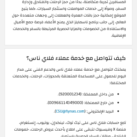
المسافرين تجربة متكاملة، بدءًا من حجز الرحلات والفنادق وإدارة
السفر، وصولًا إلى خدمات المواصلات واستئجار السيارات. كما يتيح
الموقع إمكانية حجز باقات العمرة والعطلات إلى وجهات متعددة حول
العالم، إلى جانب برنامج ناسمايلز الذي يمنح الأعضاء فرصة جمع الأميال
والاستفادة من الخصومات والمزايا الحصرية المرتبطة بالسفر والخدمات
الإضافية.
كيف تتواصل مع خدمة عملاء فلاي ناس؟
يمكنك التواصل مع خدمة عملاء فلاي ناس والدعم الفني على مدار
اليوم للحصول على المساعدة المتعلقة بالحجوزات، الرحلات، والخدمات
المختلفة:
من داخل المملكة: (920001234).
من خارج المملكة: (00966114349000).
البريد الإلكتروني: (
CSU@flynas.com
).
تابع حسابات فلاي ناس على تيك توك، لينكدإن، يوتيوب، إنستغرام،
منصة X وفيسبوك لتبقى على اطلاع بأحدث عروض الرحلات، خصومات
الفنادق، وباقات السفر الحصرية باستمرار.