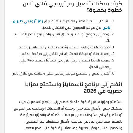
كيف يمكنك تفعيل رمز ترويجي فلاي ناس
خطوة بخطوة؟
انقر على رابط "تفعيل العرض" ليتم تطبيق
رمز ترويجي طيران
ناس
من موقع الكوبون قبل الانتقال للحجز.
توجه إلى موقع أو تطبيق فلاي ناس، واختر نوع الحجز المناسب
لك.
حدد وجهتك وتاريخ السفر، وأضف تفاصيل المسافرين بدقة.
راجع الرحلة أو الباقة المختارة، ثم انتقل إلى صفحة الدفع.
سوف تلاحظ تفعيل الرمز الترويجي تلقائيًا بقيمة 5% على
إجمالي الحجز.
أكمل الدفع واستمتع بتوفير إضافي على رحلاتك مع فلاي ناس.
انضم إلى برنامج ناسمايلز واستمتع بمزايا
حصرية في 2026
استمتع بمزايا سفر إضافية عند الانضمام إلى برنامج ناسمايلز، حيث
يمكنك جمع الأميال عند حجز الرحلات أو الخدمات الإضافية عبر الموقع
أو التطبيق، ثم استبدالها على الرحلات، الأمتعة، والمزايا المرتبطة
بالسفر. كما يتيح البرنامج متابعة الأميال بسهولة عبر التطبيق،
والحصول على عروض حصرية ومكافآت إضافية على مدار العام.