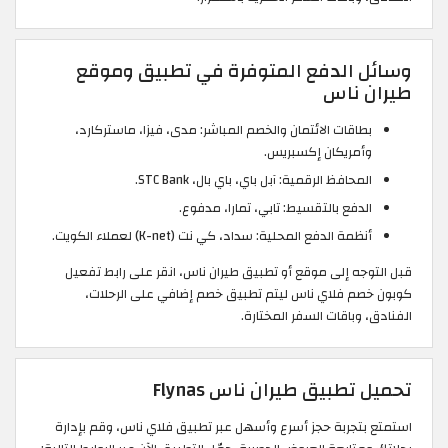
وسائل الدفع المتوفرة في تطبيق وموقع
طيران ناس
بطاقات الائتمان والخصم المباشر: مدى، فيزا، ماستركارد،
وأمريكان إكسبريس.
المحافظ الرقمية: آبل باي، باي بال، STC Bank.
الدفع بالتقسيط: تابي، تمارا، مدفوع.
أنظمة الدفع المحلية: سداد، كي نت (K-net) لعملاء الكويت.
قبل التوجه إلى موقع أو تطبيق طيران ناس، انقر على رابط تفعيل
كوبون خصم فلاي ناس ليتم تطبيق خصم إضافي على الرحلات،
الفنادق، وباقات السفر المختارة.
تحميل تطبيق طيران ناس Flynas
استمتع بتجربة حجز أسرع وأسهل عبر تطبيق فلاي ناس، وقم بإدارة