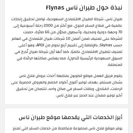
نبذة حول طيران ناس Flynas
طيران ناس، شركة الطيران الاقتصادي السعودية، تواصل تحقيق إنجازات
عالمية في قطاع السفر الجوي. مع أكثر من 2000 رحلة أسبوعية إلى
70 وجهة دولية ومحلية، وأسطول مكوّن من 66 طائرة، حصلت
الشركة على تصنيف ضمن أفضل 10 شركات طيران اقتصادي في العالم
حسب Skytrax، بالإضافة إلى تقييم أربع نجوم من APEX، وهو أعلى
تصنيف للطيران الاقتصادي عالميًا. كما أنها أول شركة طيران تُدرج في
السوق السعودية الرئيسية (تداول)، مما يعكس مكانتها الرائدة في
المنطقة.
يقوم فريق العمل موقع الكوبون بمتابعة أحدث عروض فلاي ناس
بشكل مستمر، بهدف توفير أقوى أكواد الخصم والعروض الحصرية على
الرحلات، الفنادق، وباقات السفر في مكان واحد، لتتمكن من تحقيق
أكبر توفير ممكن عند الحجز عبر فلاي ناس.
أبرز الخدمات التي يقدمها موقع طيران ناس
يوفر موقع فلاي ناس مجموعة متكاملة من خدمات السفر التي تمنح