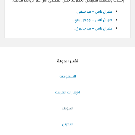
رحلاتك ومتابعة العروض الحصرية. حمّل التطبيق الآن عبر الروابط التالية:
طيران ناس – آب ستور
.
طيران ناس – جوجل بلاي
.
طيران ناس – آب جاليري
.
تغيير الدولة
السعودية
الإمارات العربية
الكويت
البحرين