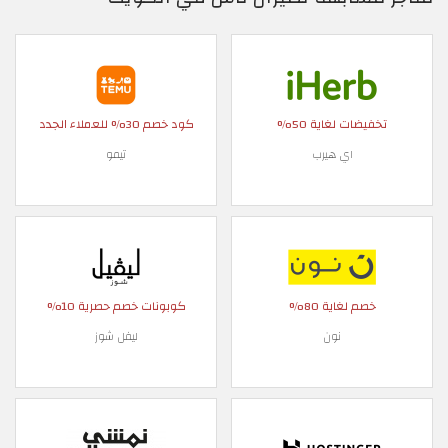
تخفيضات لغاية 50%
كود خصم 30% للعملاء الجدد
اي هيرب
تيمو
خصم لغاية 80%
كوبونات خصم حصرية 10%
نون
ليفل شوز