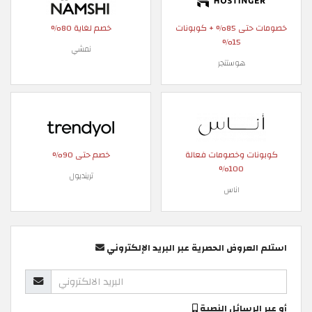
خصومات حتى 85% + كوبونات
خصم لغاية 80%
15%
نمشي
هوستنجر
كوبونات وخصومات فعالة
خصم حتى 90%
100%
ترينديول
اناس
استلم العروض الحصرية عبر البريد الإلكتروني
أو عبر الرسائل النصية