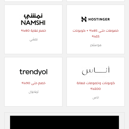
خصومات حتى 85% + كوبونات
خصم لغاية 80%
15%
نمشي
هوستنجر
كوبونات وخصومات فعالة
خصم حتى 90%
100%
ترينديول
اناس