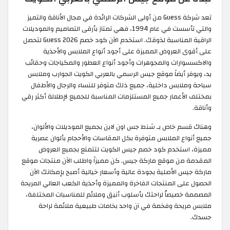
تعد شركة Guess من أولى الشركات الرائدة في مجال الأناقة والتميز
والتي تأسست في عام 1994، فهي تمتاز بأرقى التصاميم والموديلات
الراقية المناسبة لذوقك. استخدم الآن كود خصم Guess 2026 لتحصل
على أقوى العروض المميزة على أجود أنواع الملابس والأحذية
والاكسسوارات والمجوهرات وأجود أنواع العطور والمكياجات وحقائب
يد، ويوفر أيضاً موقع جيس الرسمي بالعربي الكويت الجوارب وملابس
سباحة وملابس داخلية، جميع ذلك متوفر للنساء والرجال والأطفال
بمختلف الأعمار جميع المستلزمات المناسبة للجميع لإطلالة أكثر رقي
وأناقة.
وهناك قسم خاص بـ شنط جس اون لاين بجميع الموديلات والألوان،
جميع أنواع الملابس متوفرة بكل المقاسات والأحجام بألوان عصرية
مميزة، استخدم كود خصم جيس الكويت لتتمتع بجميع العروض
المقدمة من موقع ماركة جيس. كن مميزاً واطلب الآن منتجات موقع
ماركة جيس الأصلية بجودة عالية وأسعار خيالية أصبح بإمكانك الآن
الحصول على المنتجات الفاخرة والمميزة وأحذية الكعب العالي المريحة
المصممة خصيصاُ لراحتك بأسلوب أنيق وملائم للمناسبات المختلفة،
ملابس مريحة وفخمة في آن واحد بخامات طبيعية ملائمة لراحة
جسدك.