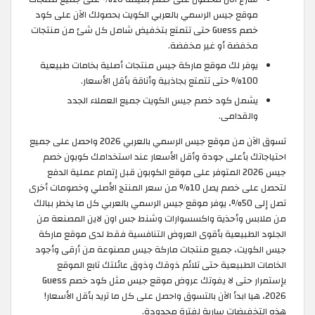
موقع جيس الرسمي بالعربي الكويت بحصولك الآن على كود
خصم Guess حتى تتمتع بتخفيض شامل كل شئ من منتجات
مخفضة أو غير مخفضة.
يوفر لك موقع ماركة جيس منتجات أصلية بخامات طبيعية
100% حتى تتمتع بجاذبية وأناقة بأقل الأسعار.
يشمل كود خصم جيس الكويت جميع العملاء الجدد
والقدامى.
تسوق الآن من موقع جيس الرسمي بالعربي 2026 واحصل على جميع
احتياجاتك بأعلى جودة وأقل الأسعار عند استخدامك كوبون خصم
جيس 2026 المتوفر على موقع الكوبون قبل إتمام عملية الدفع
لتحصل على خصم يصل 10% من سعر المنتج الأصلي وخصومات أخرى
تصل إلى 50%، يوفر موقع جيس الرسمي بالعربي كل ما يخطر ببالك
من ملابس وأحذية واكسسوارات وشنط جس اون لاين المصنعة من
الجلود الطبيعية بأقوى العروض التنافسية فقط لدى موقع ماركة
جيس الكويت، جميع منتجات ماركة جيس مصنوعة من أرقى وأجود
الخامات الطبيعية حتى تلائم ذوقك وذوق عائلتك تابع الموقع
بإستمرار حتى لا يفوتك عروض موقع جيس مثل كود خصم Guess
2026، هيا ابدأ الآن بالتسوق واحصل على كل ما تريد بأقل الأسعار!
هذه التخفيضات سارية لفترة محدودة.