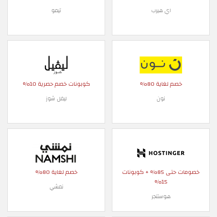
اي هيرب
تيمو
خصم لغاية 80%
كوبونات خصم حصرية 10%
نون
ليفل شوز
خصومات حتى 85% + كوبونات
خصم لغاية 80%
15%
نمشي
هوستنجر