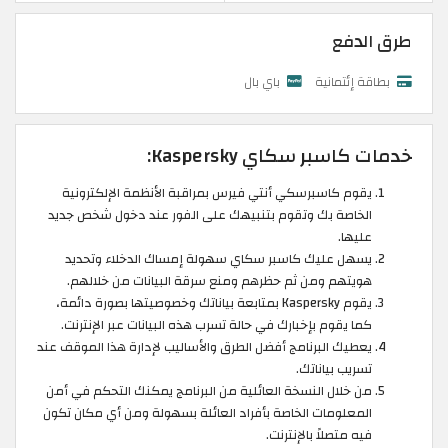
طرق الدفع
بطاقة إئتمانية
باي بال
خدمات كاسبر سكاي Kaspersky:
يقوم كاسبرسكي أنتي فيرس بمراقبة الأنظمة الإلكترونية
الخاصة بك وتقوم بتنبيهك على الفور عند دخول شخص جديد
عليها.
يسهل عليك كاسبر سكاي سهولة إمساك الدخلاء وتحديد
هويتهم ومن ثم حظرهم ومنع سرقة البيانات من خلالهم.
يقوم Kaspersky بمتابعة بياناتك وخصوصيتها بصورة دائمة،
كما يقوم بإخبارك في حالة تسرب هذه البيانات عبر الإنترنت.
يعطيك البرنامج أفضل الطرق والأساليب لإدارة هذا الموقف عند
تسريب بياناتك.
من خلال النسخة العائلية من البرنامج يمكنك التحكم في أمن
المعلومات الخاصة بأفراد العائلة بسهولة ومن أي مكان تكون
فيه متصلاً بالإنترنت.