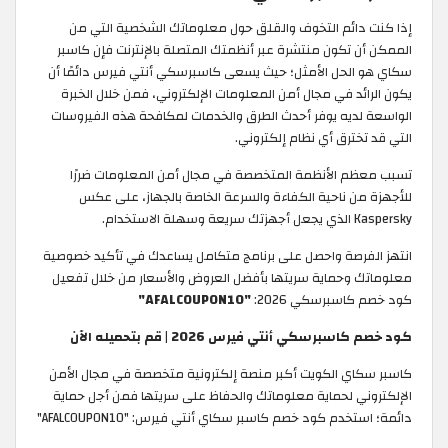
إذا كنت دائم التخوف والقلق حول معلوماتك الشخصية التي من
الممكن أن تكون منتشرة عبر أنظمتك المتصلة بالإنترنت فإن كاسبر
سكاي هو الحل الأمثل؛ حيث يسعى كاسبرسكي أنتي فيرس دائمًا أن
يكون الرائد في مجال أمن المعلومات الإلكتروني، فمن خلال الخبرة
الواسعة لديه يوفر أحدث الطرق والخدمات لمكافحة هذه الفيروسات
التي قد تخترق أي نظام إلكتروني.
تسبب معظم الأنظمة المتخصصة في مجال أمن المعلومات ضررًا
للأجهزة من ناحية الكفاءة والسرعة الخاصة بالجهاز، على عكس
Kaspersky الذي يجعل أجهزتك سريعة وسهلة الاستخدام.
انتهز الفرصة واحصل على برنامج متكامل يساعدك في تأكيد خصوصية
معلوماتك وحماية سريتها بأفضل العروض والأسعار من خلال تفعيل
كود خصم كاسبرسكي 2026:
"AFALCOUPON10"
كود خصم كاسبرسكي أنتي فيرس 2026 | قم بتحميله الآن
كاسبر سكاي الكويت أكبر منصة إلكترونية متخصصة في مجال الأمن
الإلكتروني لحماية معلوماتك والحفاظ على سريتها فمن أجل حماية
دائمة؛ استخدم كود خصم كاسبر سكاي أنتي فيرس: "AFALCOUPON10"