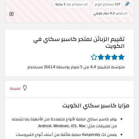
137
استخدام اليوم
اخر استخدام منذ
1 ساعة
اخر توفير
4.2 دينار كويتي
تقييم الزبائن لمتجر كاسبر سكاي في
الكويت
متوسط التقييم: 4.4 من 5 نجوم بواسطة 36614 مستخدم
نصيحة
مزايا كاسبر سكاي الكويت
يوفر كاسبر سكاي حماية لأنواع متعددة من الأجهزة بما تشمله
من تطبيقات مثل: Android، Windows، IOS، Mac.
يضمن لك Kaspersky حماية فائقة من أعنف أنواع الفيروسات