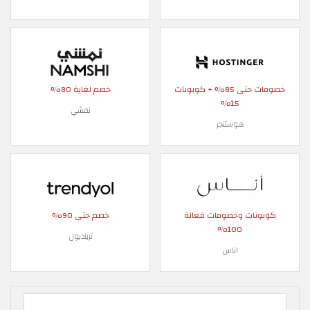
خصومات حتى 85% + كوبونات
خصم لغاية 80%
15%
نمشي
هوستنجر
كوبونات وخصومات فعالة
خصم حتى 90%
100%
ترينديول
اناس