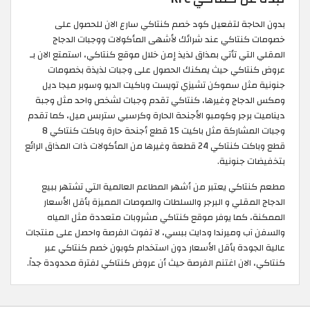
بدون الحاجة لتفعيل كود خصم كنتاكي سارع الان للحصول على
خصومات كنتاكي عند شرائك لأشهى المأكولات ووجبات الدجاج
المقلي التي تأتي بمذاق لذيذ إمن خلال موقع كنتاكي، استمتع الان بـ
عروض كنتاكي حيث يمكنك الحصول على وجبات لذيذة بخصومات
جنونية مثل سموكن تشيزي تويست وباكيت الديو وسوبر ميجا ديل
ومكس الدجاج وغيرها، كنتاكي تقدم وجبات لشخص واحد مثل وجبة
ديناميت برجر وكومبو الأجنحة الحارة وكرسبي ستربس ميل، كما تقدم
وجبات المشاركة مثل باكيت 15 قطع أجنحة حارة وباكت كنتاكي 8
قطع وباكت كنتاكي 24 قطعة وغيرها من المأكولات ذات المذاق الرائع
بتخفيضات جنونية.
مطعم كنتاكي يعتبر من أشهر المطاعم العالمية التي تشتهر ببيع
الدجاج المقلي و البرجر والسلطات والصوصات المميزة بأقل الأسعار
الممكنة، كما يوفر موقع كنتاكي مشروبات متعددة مثل المياه
والسفن آب وميرندا ودايت ببسي، لا تفوت الفرصة واحصل على منتجات
عالية الجودة بأقل الأسعار دون استخدام كوبون خصم كنتاكي عبر
كنتاكي، الان اغتنم الفرصة حيث أن عروض كنتاكي لفترة محدودة جداً.