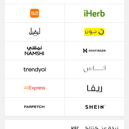
نبذة عن كنتاكي KFC