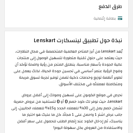
طرق الدفع
بطاقة إئتمانية
نبذة حول تطبيق لينسكارت Lenskart
يُعد Lenskart من أبرز المتاجر العالمية المتخصصة في مجال النظارات،
حيث يعتمد على حلول تقنية متطورة لتسهيل الوصول إلى منتجات
عالية الجودة بأسعار مناسبة. ينطلق المتجر من رؤية واضحة تؤكد أن
وضوح الرؤية عنصر أساسي في تحسين جودة الحياة، لذلك يعمل على
تطوير أنظمة توزيع وخدمات ذكية تضمن توفير تجربة تسوق مريحة
ومتكاملة لعملائه في مختلف الأسواق.
نحرص في موقع الكوبون على تسهيل وصولك إلى أفضل عروض
Lenskart، حيث نوفر لك كود خصم
()
أو
()
لتستفيد من عروض حصرية
تشمل خصم يصل إلى 30% للعملاء الجدد و15% للعملاء الحاليين، إلى
جانب عرض اشترِ 1 واحصل على 1 مجانًا. كل ما عليك هو اختيار ما
يناسبك، ثم إدخال الكود عند إتمام الطلب للحصول على سعر أفضل
والاستفادة من العروض بكل سهولة اليوم!