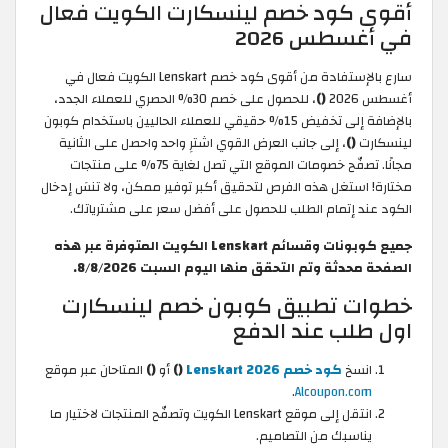
أقوى كود خصم لينسكارت الكويت فعال
في أغسطس 2026
سارع بالإستفادة من أقوى كود خصم Lenskart الكويت فعال في
أغسطس 2026
()
، للحصول على خصم 30% الحصري للعملاء الجدد،
بالإضافة إلى تخفيض 15% حقيقي للعملاء الحاليين باستخدام كوبون
لينسكارت
()
، إلى جانب العرض القوي اشترِ واحد واحصل على الثانية
مجانًا. تصفّح خصومات الموقع التي تصل لغاية 75% على منتجات
مختارة! استغل هذه الفرص لتحقيق أكبر توفير ممكن، ولا تنسَ إدخال
الكود عند إتمام الطلب للحصول على أفضل سعر على مشترياتك.
جميع كوبونات وقسائم Lenskart الكويت المتوفرة عبر هذه
الصفحة محدثة وتم التحقق منها اليوم السبت 8/8/2026.
خطوات تطبيق كوبون خصم لينسكارت
اول طلب عند الدفع
انسخ
كود خصم Lenskart 2026
()
أو
()
المتاحان عبر موقع
.
Alcoupon.com
انتقل إلى موقع Lenskart الكويت وتصفّح المنتجات لاختيار ما
يناسبك من التصاميم.