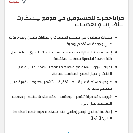
نصيحة
مزايا حصرية للمتسوقين في موقع لينسكارت
للنظارات والعدسات
تقنيات متطورة في تصميم العدسات والنظارات تضمن وضوح رؤية
عالي وجودة استخدام يومية.
إمكانية اختيار نظارات مخصصة حسب احتياجك البصري، بما يشمل
فئة Special Power للحالات المختلفة.
تجربة تسوق سهلة مع واجهة منظمة تساعدك على تصفح
الفئات واختيار المنتج المناسب بسرعة.
عروض مستمرة عبر قسم التخفيضات تشمل خصومات قوية على
تصاميم مختارة.
خيارات دفع مرنة تشمل البطاقات، الدفع عند الاستلام، وخدمات
التقسيط مثل تابي.
إمكانية تحقيق توفير إضافي عند استخدام كود خصم Lenskart
التالي:
()
أو
()
.