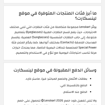
ما أبرز فئات المنتجات المتوفرة في موقع
لينسكارت؟
يوفّر Lenskart مجموعة متكاملة من فئات النظارات التي تلبي مختلف
الاحتياجات، حيث يضم قسم النظارات الطبية (Eyeglasses) بتصاميم
متنوعة، إلى جانب النظارات الشمسية (Sunglasses) العصرية، وقسم
العدسات اللاصقة (Contacts) بمختلف أنواعها. كما يقدّم المتجر فئة
Special Power المخصصة للحالات البصرية الخاصة، مما يمنحك خيارات
مرنة تناسب احتياجاتك اليومية مع تنوّع في الاستخدام والتصميم.
وسائل الدفع المقبولة في موقع لينسكارت
بطاقات الائتمان والخصم المباشر: فيزا، ماستر كارد.
الدفع بالتقسيط: تابي.
الدفع عند الاستلام.
ولا تنسَ تفعيل كود خصم Lenskart 2026
()
للحصول على خصم