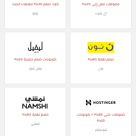
خصومات تصل إلى 25%
كود خصم 30% للعملاء الجدد
اي هيرب
تيمو
خصم لغاية 80%
كوبونات خصم حصرية 10%
نون
ليفل شوز
خصومات حتى 85% + كوبونات
خصم لغاية 80%
15%
نمشي
هوستنجر