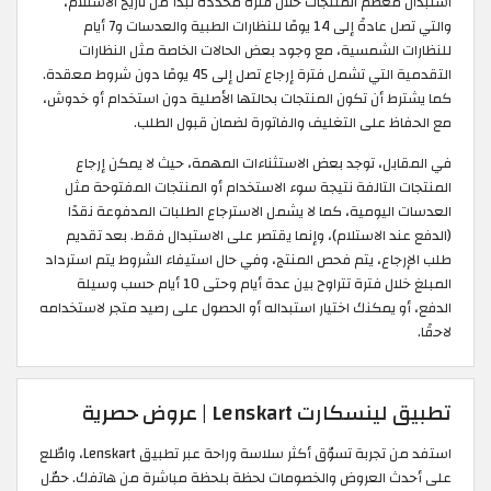
استبدال معظم المنتجات خلال فترة محددة تبدأ من تاريخ الاستلام،
والتي تصل عادةً إلى 14 يومًا للنظارات الطبية والعدسات و7 أيام
للنظارات الشمسية، مع وجود بعض الحالات الخاصة مثل النظارات
التقدمية التي تشمل فترة إرجاع تصل إلى 45 يومًا دون شروط معقدة.
كما يشترط أن تكون المنتجات بحالتها الأصلية دون استخدام أو خدوش،
مع الحفاظ على التغليف والفاتورة لضمان قبول الطلب.
في المقابل، توجد بعض الاستثناءات المهمة، حيث لا يمكن إرجاع
المنتجات التالفة نتيجة سوء الاستخدام أو المنتجات المفتوحة مثل
العدسات اليومية، كما لا يشمل الاسترجاع الطلبات المدفوعة نقدًا
(الدفع عند الاستلام)، وإنما يقتصر على الاستبدال فقط. بعد تقديم
طلب الإرجاع، يتم فحص المنتج، وفي حال استيفاء الشروط يتم استرداد
المبلغ خلال فترة تتراوح بين عدة أيام وحتى 10 أيام حسب وسيلة
الدفع، أو يمكنك اختيار استبداله أو الحصول على رصيد متجر لاستخدامه
لاحقًا.
تطبيق لينسكارت Lenskart | عروض حصرية
استفد من تجربة تسوّق أكثر سلاسة وراحة عبر تطبيق Lenskart، واطّلع
على أحدث العروض والخصومات لحظة بلحظة مباشرة من هاتفك. حمّل