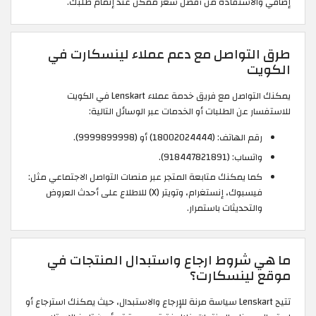
إضافي والاستفادة من أفضل سعر ممكن عند إتمام طلبك.
طرق التواصل مع دعم عملاء لينسكارت في
الكويت
يمكنك التواصل مع فريق خدمة عملاء Lenskart في الكويت
للاستفسار عن الطلبات أو الخدمات عبر الوسائل التالية:
رقم الهاتف: (18002024444) أو (9999899998).
واتساب: (918447821891).
كما يمكنك متابعة المتجر عبر منصات التواصل الاجتماعي مثل:
فيسبوك، إنستغرام، وتويتر (X) للاطلاع على أحدث العروض
والتحديثات باستمرار.
ما هي شروط ارجاع واستبدال المنتجات في
موقع لينسكارت؟
تتيح Lenskart سياسة مرنة للإرجاع والاستبدال، حيث يمكنك استرجاع أو