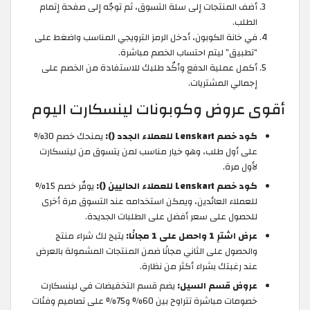
أضف المنتجات إلى سلة التسوق، ثم توجّه إلى صفحة إتمام
الطلب.
في خانة الكوبون، أدخل الرمز الترويجي المناسب واضغط على
“تطبيق” ليتم احتساب الخصم مباشرة.
أكمل عملية الدفع وأكّد طلبك للاستفادة من الخصم على
إجمالي المشتريات.
أقوى عروض وكوبونات لينسكارت اليوم
كود خصم Lenskart للعملاء الجدد ():
يمنحك خصم 30%
على أول طلب، وهو خيار مناسب لمن يتسوق من لينسكارت
لأول مرة.
كود خصم Lenskart للعملاء الحاليين ():
يوفّر خصم 15%
للعملاء العائدين، ويمكن استخدامه عند التسوق مرة أخرى
للحصول على سعر أفضل على الطلبات الجديدة.
عرض اشترِ 1 واحصل على 1 مجانًا:
يتيح لك شراء منتج
والحصول على الثاني مجانًا ضمن المنتجات المشمولة بالعرض
عند رغبتك بشراء أكثر من نظارة.
عروض قسم السيل:
يضم قسم التخفيضات في لينسكارت
خصومات مباشرة تتراوح بين 60% و75% على تصاميم وفئات