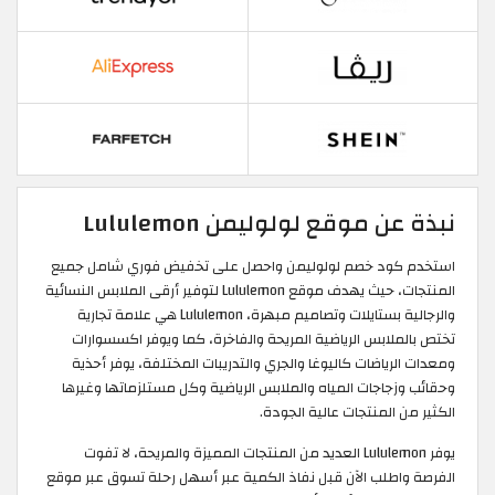
نبذة عن موقع لولوليمن Lululemon
استخدم كود خصم لولوليمن واحصل على تخفيض فوري شامل جميع
المنتجات، حيث يهدف موقع Lululemon لتوفير أرقى الملابس النسائية
والرجالية بستايلات وتصاميم مبهرة، Lululemon هي علامة تجارية
تختص بالملابس الرياضية المريحة والفاخرة، كما ويوفر اكسسوارات
ومعدات الرياضات كاليوغا والجري والتدريبات المختلفة، يوفر أحذية
وحقائب وزجاجات المياه والملابس الرياضية وكل مستلزماتها وغيرها
الكثير من المنتجات عالية الجودة.
يوفر Lululemon العديد من المنتجات المميزة والمريحة، لا تفوت
الفرصة واطلب الآن قبل نفاذ الكمية عبر أسهل رحلة تسوق عبر موقع