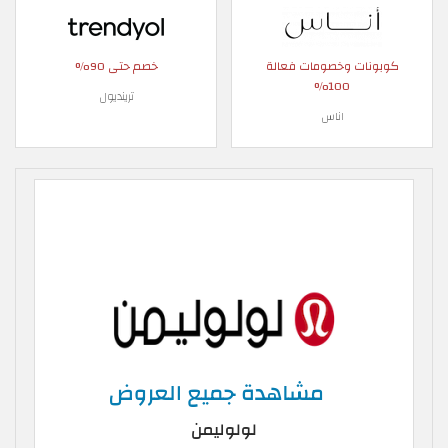
كوبونات وخصومات فعالة
خصم حتى 90%
100%
ترينديول
اناس