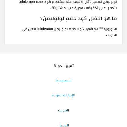
لولوليمن المميز بأقل الأسعار عند استخدام كود خصم Lululemon
لتحصل على تخفيضات فورية على مشترياتك.
ما هو افضل كود خصم لولوليمن؟
الكوبون:
""
هو اقوى كود خصم لولوليمن Lululemon فعال في
الكويت.
تغيير الدولة
السعودية
الإمارات العربية
الكويت
البحرين