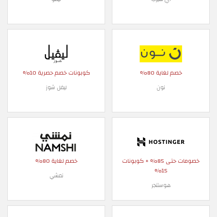
خصم لغاية 80%
كوبونات خصم حصرية 10%
نون
ليفل شوز
خصومات حتى 85% + كوبونات
خصم لغاية 80%
15%
نمشي
هوستنجر