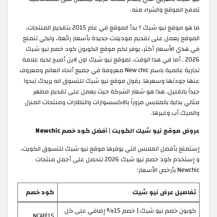
تصفح الموقع والشراء منه.
ما هو موقع نيو شيك ؟ بدأ الموقع في عام 2015 بتقديم المنتجات،
الموقع يعمل على تقديم موديلات جديدة بأسعار رائعة، ولكي تتمتع
في هذي الأسعار أكثر، يوفر لكم موقع الكوبون كود خصم نيو شيك
2026 . أما في هذا الوقت، لموقع نيو شيك اون لاين أصبح لديه علامة
تجارية عالمية باسم New chic معروفة في جميع أنحاء العالم ومعروف
عنها جودتها وسعرها. يقول موقع نيو شيك للتسوق انه يريدك تبدوا
جيداً بالقليل، هذا هو شعار الشركة حيث يعمل على تقديم مظهر
مثالي بداية بالملابس مروراً بالاكسسوارات والنظارات ومنتجات المنزل
والميك أب وغيرها.
عروض موقع نيو شيك الكويت | أفضل كود خصم Newchic
إستمتع بأفضل الملابس التي يوفرها موقع نيو شيك للتسوق الكويت،
و إستخدم كود خصم نيو شيك 2026 لتحصل على أجمل منتجات
Newchic بأرخص الأسعار:
تفاصيل عرض نيو شيك
كود خصم
كوبون خصم نيو شيك | خصم 15% إضافي على كل
NCAFF15