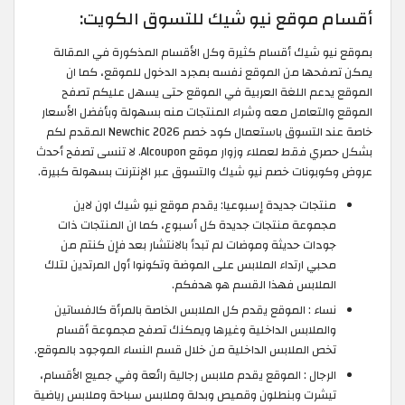
أقسام موقع نيو شيك للتسوق الكويت:
بموقع نيو شيك أقسام كثيرة وكل الأقسام المذكورة في المقالة
يمكن تصفحها من الموقع نفسه بمجرد الدخول للموقع، كما ان
الموقع يدعم اللغة العربية في الموقع حتى يسهل عليكم تصفح
الموقع والتعامل معه وشراء المنتجات منه بسهولة وبأفضل الأسعار
خاصة عند التسوق باستعمال كود خصم Newchic 2026 المقدم لكم
بشكل حصري فقط لعملاء وزوار موقع Alcoupon. لا تنسى تصفح أحدث
عروض وكوبونات خصم نيو شيك والتسوق عبر الإنترنت بسهولة كبيرة.
منتجات جديدة إسبوعيا: يقدم موقع نيو شيك اون لاين
مجموعة منتجات جديدة كل أسبوع، كما ان المنتجات ذات
جودات حديثة وموضات لم تبدأ بالانتشار بعد فإن كنتم من
محبي ارتداء الملابس على الموضة وتكونوا أول المرتدين لتلك
الملابس فهذا القسم هو هدفكم.
نساء : الموقع يقدم كل الملابس الخاصة بالمرأة كالفساتين
والملابس الداخلية وغيرها ويمكنك تصفح مجموعة أقسام
تخص الملابس الداخلية من خلال قسم النساء الموجود بالموقع.
الرجال : الموقع يقدم ملابس رجالية رائعة وفي جميع الأقسام،
تيشرت وبنطلون وقميص وبدلة وملابس سباحة وملابس رياضية