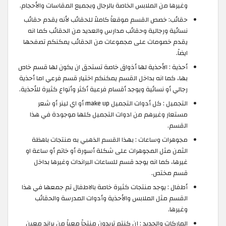
وغيرها من الملابس الخاصة بالرجال وبجميع المقاسات والأحجام.
حقائب: خصص القسم موقعاً كاملاً للحقائب لأنه يقدم حقائب
نسائية ورجالية وحقائب مدارس والعديد من الحقائب كما انه
يقدم خصومات على مجموعات من الحقائب يمكنكم تصفحها
ايضاً.
أحذية : الأحذية لها أذواق خاصة تستحق ان يكون لها قسم خاص
بها، كما انه بداخل القسم يمكنكم اختيار قسم فرعي اما أحذية
رجالي أو نسائية ويوجد أقسام فرعية أكثر وأنواع كثيرة للأحذية.
التجميل : كل أدوات التجميل make up أو اي لينر أو شعر
مستعار وغيرهم من ادوات التجميل كلها موجودة في هذا
القسم.
مجوهرات وساعات : بهذا القسم الذهبي به منتجات باهظة
الثمن مثل المجوهرات على شكلة أسورة أو خاتم أو ساعة او
غيرها، كما انه يوجد قسم للساعات البراندات وغيرها بداخل
قسم مختص.
أطفال : يوجد منتجات كثيرة خاصة بالاطفال تم جمعها في هذا
القسم مثل الملابس والأحذية وأدوات المدرسة والحقائب
وغيرها.
الماركات والجديد : إن كنتم تريدون منتجاً معياً من براند معين