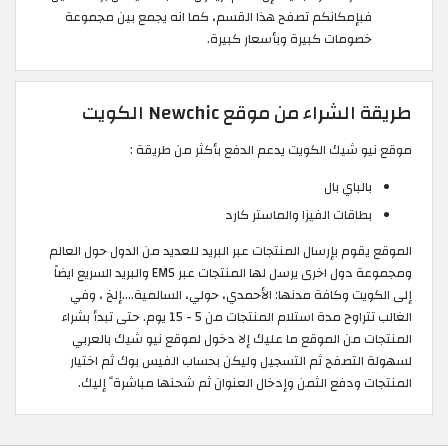
فبإمكانكم تصفح هذا القسم، كما انه يجمع بين مجموعة
خصومات كبيرة وبأسعار كبيرة.
طريقة الشراء من موقع Newchic الكويت
موقع نيو شيك الكويت يدعم الدفع بأكثر من طريقة :
بالباي بال
بطاقات الفيزا والماستر كارد
الموقع يقوم بإرسال المنتجات عبر البريد للعديد من الدول حول العالم
ومجموعة دول اخرى يرسل لها المنتجات عبر EMS والبريد السريع ايضاً
إلى الكويت وكافة مدنها: الأحمدي، حولي، السالمية....إلخ ، وفي
الغالب تتراوح مدة استلام المنتجات من 5 - 15 يوم. حتى تبدأ بشراء
المنتجات من الموقع ما عليك إلا دخول لموقع نيو شيك بالعربي
لسهولة التصفح ثم التسجيل وليكن بحساب الفيس بوك ثم اختيار
المنتجات ودفع الثمن وإدخال العنوان ثم شحنها مباشرة ً إليك.