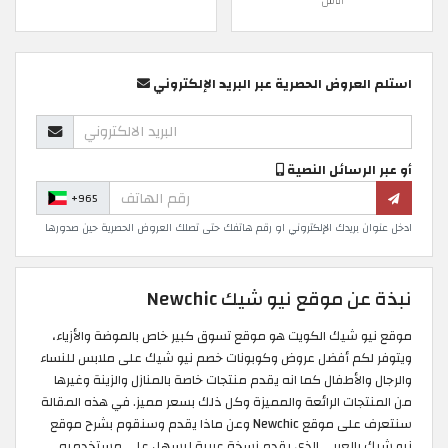
اناس
استلم العروض الحصرية عبر البريد الإلكتروني
أو عبر الرسائل النصية
+965
ادخل عنوان بريدك الإلكتروني او رقم هاتفك حتى تصلك العروض الحصرية حين صدورها
نبذة عن موقع نيو شيك Newchic
موقع نيو شيك الكويت هو موقع تسوق كبير خاص بالموضة والأزياء،
ويتوفر لكم أفضل عروض وكوبونات خصم نيو شيك على ملابس للنساء
والرجال والأطفال كما انه يقدم منتجات خاصة بالمنازل والزينة وغيرها
من المنتجات الرائعة والمميزة وكل ذلك بسعر مميز. في هذه المقالة
سنتعرف على موقع Newchic وعن ماذا يقدم وسنقوم بشرح موقع
نيو شيك بالعربي الذي يقدم نسخة عربية ليسهل على مستخدميه