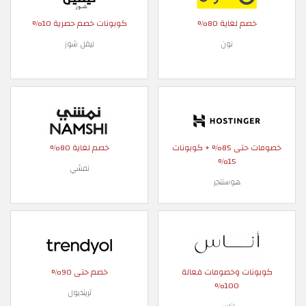
خصم لغاية 80%
كوبونات خصم حصرية 10%
نون
ليفل شوز
خصومات حتى 85% + كوبونات
خصم لغاية 80%
15%
نمشي
هوستنجر
كوبونات وخصومات فعالة
خصم حتى 90%
100%
ترينديول