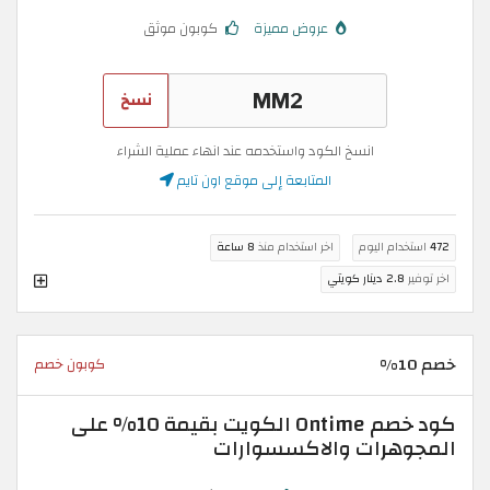
عروض مميزة
كوبون موثق
نسخ
انسخ الكود واستخدمه عند انهاء عملية الشراء
المتابعة إلى موقع اون تايم
472
استخدام اليوم
اخر استخدام منذ
8 ساعة
اخر توفير
2.8 دينار كويتي
خصم 10%
كوبون خصم
كود خصم Ontime الكويت بقيمة 10% على
المجوهرات والاكسسوارات