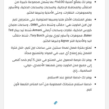
يوفر لك بضائع أصلية 100%؛ بما يشمل مجموعة كبيرة من
الحقائب والمحافظ الرجالية، والساعات والساعات الذكية، والأساور
والمجوهرات، النظارات، وحتى الأحذية وغيرها الكثير.
بعض المنتجات الأكثر طلبا ومبيعا المتوفرة على متجراون تايم
اون لاين الكويت هي: حقائب وشنط دكنيDKNY ، وساعات مايكل
كورس الذكية، نظارات وساعات أرماني Armani،شنط تيد بيكر Ted
Baker، مجوهرات وأساور توري بورش Tory Burch، شنط حقائب
اليد والأحذية اقنر Aigner وغيرها الكثير.
تمتع بفترة ضمان لمدة سنتين على ساعات اون تايم، خلال فترة
الضمان يتم إصلاح أي عيب في المواد والتصنيع مجانًا.
يوفر لك فرصة الحصول على المنتج في خلال 5 أيام كحد أقصى
إلى جميع مدن الكويت ومن ضمنها: الأحمدي، حولي،
السالمية....إلخ.
يوفر لك خدمة الدفع عند الاستلام.
خدمة استلام منتجاتك المطلوبة من أحد المتاجر التابعة لأون
تايم.