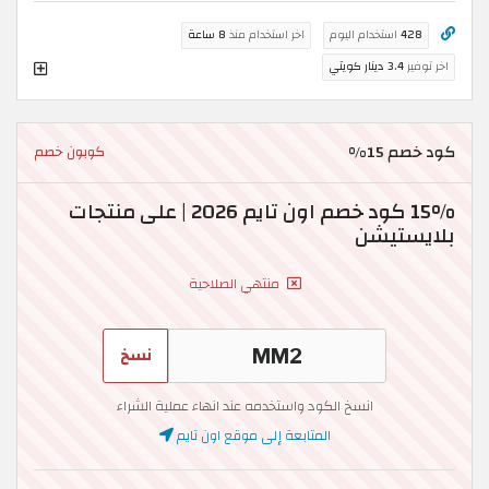
428
استخدام اليوم
اخر استخدام منذ
8 ساعة
اخر توفير
3.4 دينار كويتي
كود خصم 15%
كوبون خصم
15% كود خصم اون تايم 2026 | على منتجات
بلايستيشن
منتهي الصلاحية
نسخ
انسخ الكود واستخدمه عند انهاء عملية الشراء
المتابعة إلى موقع اون تايم