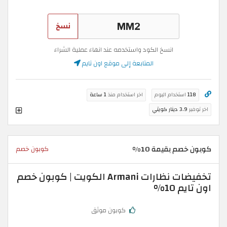
نسخ
انسخ الكود واستخدمه عند انهاء عملية الشراء
المتابعة إلى موقع اون تايم
118
استخدام اليوم
اخر استخدام منذ
1 ساعة
اخر توفير
3.9 دينار كويتي
كوبون خصم بقيمة 10%
كوبون خصم
تخفيضات نظارات Armani الكويت | كوبون خصم
اون تايم 10%
كوبون موثق