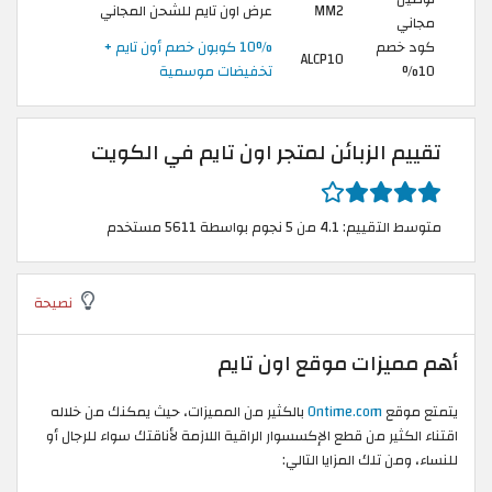
MM2
عرض اون تايم للشحن المجاني
مجاني
كود خصم
10% كوبون خصم أون تايم +
ALCP10
10%
تخفيضات موسمية
تقييم الزبائن لمتجر اون تايم في الكويت
متوسط التقييم: 4.1 من 5 نجوم بواسطة 5611 مستخدم
نصيحة
أهم مميزات موقع اون تايم
يتمتع موقع
Ontime.com
بالكثير من المميزات، حيث يمكنك من خلاله
اقتناء الكثير من قطع الإكسسوار الراقية اللازمة لأناقتك سواء للرجال أو
للنساء، ومن تلك المزايا التالي: