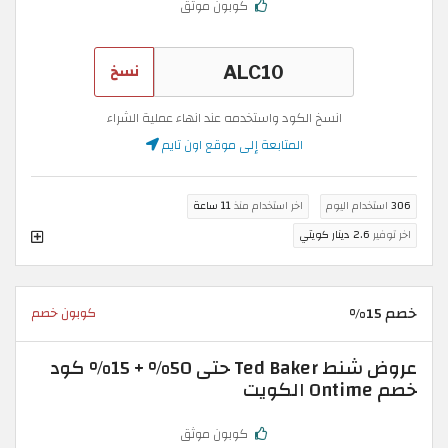
كوبون موثق
نسخ
انسخ الكود واستخدمه عند انهاء عملية الشراء
المتابعة إلى موقع اون تايم
306
استخدام اليوم
اخر استخدام منذ
11 ساعة
اخر توفير
2.6 دينار كويتي
خصم 15%
كوبون خصم
عروض شنط Ted Baker حتى 50% + 15% كود
خصم Ontime الكويت
كوبون موثق