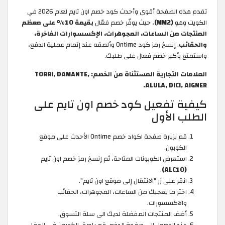
تقدم هذه الصفحة أقوى وأحدث كود خصم اون تايم لعام 2026 في
الكويت وهو
(MM2)
، حيث يوفّر خصم فعّال
بقيمة 10% على معظم
المنتجات من الساعات، المجوهرات، الإكسسوارات الفاخرة،
والحقائب
. إنسخ رمز كود Ontime وألصقه عند إتمام عملية الدفع،
واستمتع بأكبر خصم فعال على طلبك.
العلامات التجارية المستثناة من الخصم: TORRI, DAMANTE,
ALULA, DICI, AIGNER.
كيفية تفعيل كود خصم اون تايم على
الطلب الأول
قم بزيارة صفحة اكواد خصم Ontime الأحدث على موقع
الكوبون.
استعرض الكوبونات المتاحة، ثم إنسخ رمز خصم اون تايم
.
(ALC10)
انقر على زر "الانتقال إلى موقع اون تايم".
اختر ما يعجبك من الساعات، المجوهرات، الحقائب
والاكسسورات.
أضف المنتجات المفضلة لديك الى سلة التسوق.
عند الوصول الى صفحة الدفع، قم بلصق الكوبون في الحقل