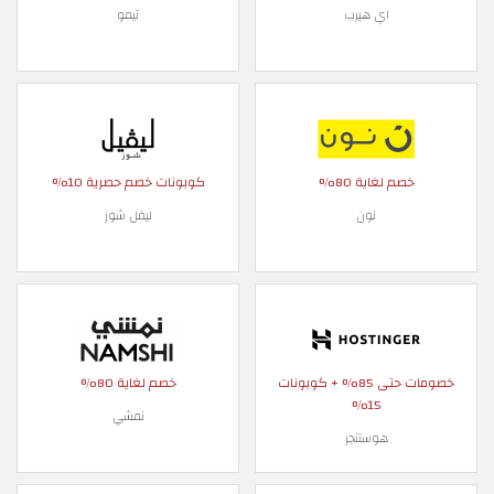
اي هيرب
تيمو
خصم لغاية 80%
كوبونات خصم حصرية 10%
نون
ليفل شوز
خصومات حتى 85% + كوبونات
خصم لغاية 80%
15%
نمشي
هوستنجر