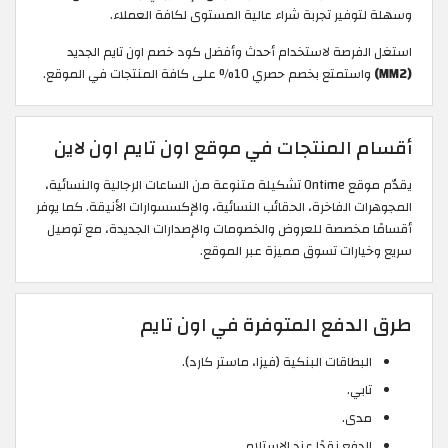
وسهلة لتوفير تجربة شراء عالية المستوى لكافة العملاء.
استغل الفرصة لاستخدام أحدث وأفضل كود خصم اون تايم الجديد
(MM2)
واستمتع بخصم حصري 10% على كافة المنتجات في الموقع.
أقسام المنتجات في موقع اون تايم اون لاين
يقدّم موقع Ontime تشكيلة متنوعة من الساعات الرجالية والنسائية،
المجوهرات الفاخرة، الحقائب النسائية، والإكسسوارات الأنيقة. كما يوفر
أقسامًا مخصصة للعروض والخصومات والإصدارات الجديدة، مع توصيل
سريع وخيارات تسوق مميزة عبر الموقع.
طرق الدفع المتوفرة في اون تايم
البطاقات البنكية (فيزا، ماستر كارد).
تابي.
مدى.
الدفع نقدًا عند الاستلام.