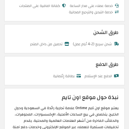
خدمة عملاء على مدار الساعة
كفالة اضافية على المنتجات
خدمة التبديل والترجيع المجانية
طرق الشحن
شحن سريع (2-4 أيام عمل)
تحصيل من داخل المتجر
طرق الدفع
الدفع عند الإستلام
بطاقة إئتمانية
نبذة حول موقع اون تايم
يعتبر موقع اون تايم Ontime علامة تجارية رائدة في السعودية ودول
الخليج. يتخصص في بيع الساعات الأصلية، الإكسسوارات، المجوهرات،
والحقائب الفاخرة من أشهر العلامات العالمية والمحلية. يقدم
تخفيضات مستمرة للعملاء عبر الموقع الإلكتروني وخدمات دفع آمنة