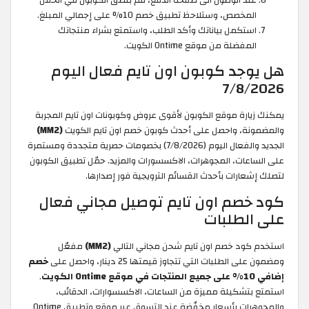
المخصص، وستلاحظ تطبيق خصم 10% على إجمالي المبلغ.
استكمل بياناتك وأكد الطلب، واستمتع بشراء منتجاتك
المفضلة من موقع Ontime الكويت.
هل يوجد كوبون اون تايم فعال اليوم
7/8/2026
يمكنك زيارة موقع الكوبون لأقوى عروض وكوبونات اون تايم المجربة
والمضمونة، واحصل على أحدث كوبون خصم اون تايم الكويت
(MM2)
الجديد والفعال اليوم (7/8/2026) بخصومات حصرية متجددة ومستمرة
على الساعات، المجوهرات، الاكسسورات والمزيد. حمّل تطبيق الكوبون
لتصلك إشعارات بأحدث القسائم الترويجية فور إصدارها.
كود خصم اون تايم توصيل مجاني فعال
على الطلبات
استخدم كود خصم اون تايم شحن مجاني التالي
(MM2)
مفعّل
ومضمون على الطلبات التي تتجاوز قيمتها 25 دينار، واحصل على
خصم
إضافي 10% على جميع المنتجات في موقع Ontime الكويت
.
استمتع بتشكيلة مميزة من الساعات، الاكسسوارات، الحقائب،
والمجوهرات بأسعار مخفّضة عند التسوق عبر موقع وتطبيق Ontime