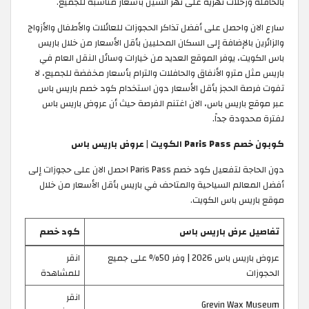
بالحافلة ورحلات نهرية على نهر السين بأسعار مناسبة للجميع.
سارع الان واحصل على أفضل تذاكر الحجوزات للعائلات والأطفال والأزواج
والزائرين بالإضافة إلى السكان المحليين بأقل الأسعار من خلال باريس
باس الكويت، يوفر الموقع العديد من خيارات وسائل النقل العام في
باريس مثل مترو الأنفاق والحافلات والترام بأسعار مخفضة للجميع، لا
تفوت فرصة الحجز بأقل الأسعار دون استخدام كود خصم باريس باس
عبر موقع باريس باس، الان اغتنم الفرصة حيث أن عروض باريس باس
لفترة محدودة جداً. ​
كوبون خصم Paris Pass الكويت | عروض باريس باس
دون الحاجة لتفعيل كود خصم Paris Pass احصل الان على حجوزات إلى
أفضل المعالم السياحية والمتاحف في باريس بأقل الأسعار من خلال
موقع باريس باس الكويت.
تفاصيل عرض باريس باس
كود خصم
عروض باريس باس 2026 | وفر 50% على جميع
انقر
الحجوزات
للمشاهدة
انقر
Grevin Wax Museum