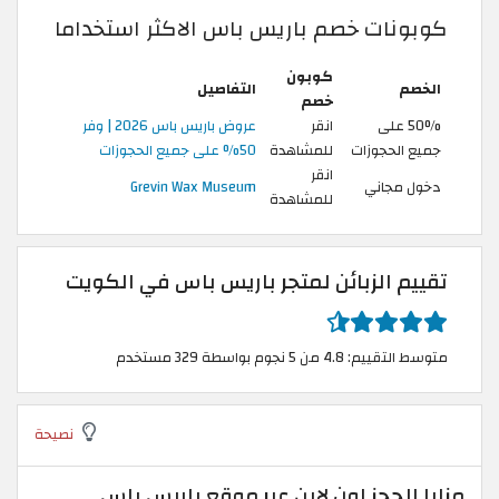
كوبونات خصم باريس باس الاكثر استخداما
كوبون
الخصم
التفاصيل
خصم
50% على
انقر
عروض باريس باس 2026 | وفر
جميع الحجوزات
للمشاهدة
50% على جميع الحجوزات
انقر
دخول مجاني
Grevin Wax Museum
للمشاهدة
تقييم الزبائن لمتجر باريس باس في الكويت
متوسط التقييم: 4.8 من 5 نجوم بواسطة 329 مستخدم
نصيحة
مزايا الحجز اون لاين عبر موقع باريس باس