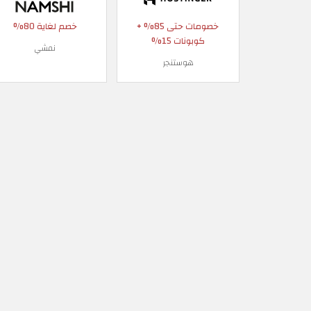
خصومات حتى 85% +
خصم لغاية 80%
كوبونات 15%
نمشي
هوستنجر