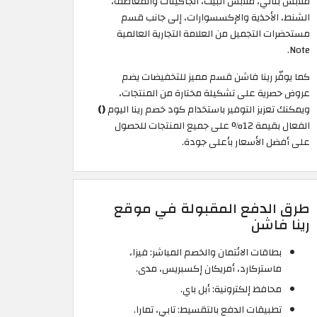
ملابس بناتي، ملابس البيت، الجاكيتات والمعاطف،
الشنط، الأحذية والإكسسوارات، إلى جانب قسم
مستحضرات التجميل من العلامة التجارية العالمية
Note.
كما يوفّر رينا فاشن قسم مميز للتخفيضات يضم
عروض حصرية على تشكيلة مختارة من المنتجات،
ويمكنك تعزيز التوفير باستخدام كود خصم رينا اليوم
()
الفعال بقيمة 12% على جميع المنتجات للحصول
على أفضل الأسعار بأعلى جودة.
طرق الدفع المقبولة في موقع
رينا فاشن
بطاقات الائتمان والخصم المباشر: فيزا،
ماستركارد، أمريكان إكسبريس، مدى.
محافظ إلكترونية: أبل باي.
تطبيقات الدفع بالتقسيط: تابي، تمارا.