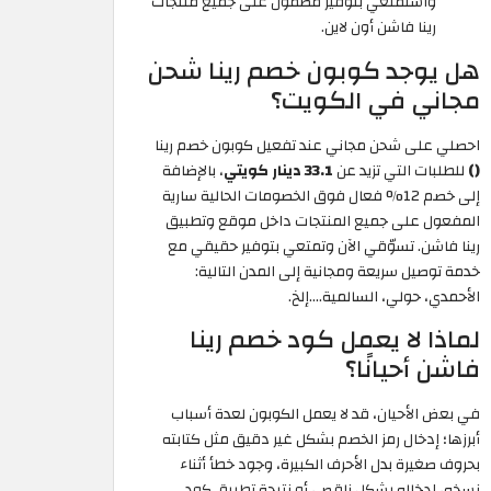
واستمتعي بتوفير مضمون على جميع منتجات
رينا فاشن أون لاين.
هل يوجد كوبون خصم رينا شحن
مجاني في الكويت؟
احصلي على شحن مجاني عند تفعيل كوبون خصم رينا
()
للطلبات التي تزيد عن
33.1 دينار كويتي
، بالإضافة
إلى خصم 12% فعال فوق الخصومات الحالية سارية
المفعول على جميع المنتجات داخل موقع وتطبيق
رينا فاشن. تسوّقي الآن وتمتعي بتوفير حقيقي مع
خدمة توصيل سريعة ومجانية إلى المدن التالية:
الأحمدي، حولي، السالمية....إلخ.
لماذا لا يعمل كود خصم رينا
فاشن أحيانًا؟
في بعض الأحيان، قد لا يعمل الكوبون لعدة أسباب
أبرزها؛ إدخال رمز الخصم بشكل غير دقيق مثل كتابته
بحروف صغيرة بدل الأحرف الكبيرة، وجود خطأ أثناء
نسخه، إدخاله بشكل ناقص، أو نتيجة تطبيق كود