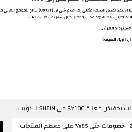
(U973T)
صالح للموقع العربي 
| أزياء الصيف)