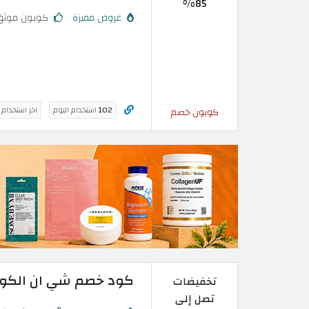
85%
عروض مميزة
كوبون موثق
102
استخدام اليوم
اخر استخدام
كوبون خصم
كود خصم شي ان الكويت | تخفيض ح
تخفيضات
تصل إلى