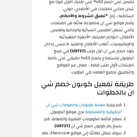
لتحصل على خصم 50% على طلبك الأول فورًا مع
شحن مجاني للطلبات في الأحمدي، حولي،
السالمية....إلخ.
*تطبق الشروط والأحكام.
يقدم موقع شي ان مجموعة هائلة من المنتجات
والتي تشمل الملابس النسائية والرجالية وملابس
الأطفال، اللوازم المنزلية، الأجهزة الكهربائية
والإلكترونيات، ألعاب الأطفال والمزيد. لا تنسى إدخال
كود خصم شي ان اول طلب
(U973T)
في مربع
الكوبون للاستمتاع بخصم 50% حقيقي على كافة
المنتجات لأول طلب فقط - فعال عبر الموقع
والتطبيق لجميع العملاء في الكويت.
طريقة تفعيل كوبون خصم شي
ان بالخطوات
قم بزيارة
صفحة كوبونات وخصومات شي ان
الحقيقية والمضمونة
لدى موقع الكوبون.
تصفح قائمة الكوبونات المميزة والفعالة، قم
بنسخ رمز كوبون خصم شي ان
(U973T)
.
سوف تنتقل تلقائيًا إلى موقع Shein.com، كما