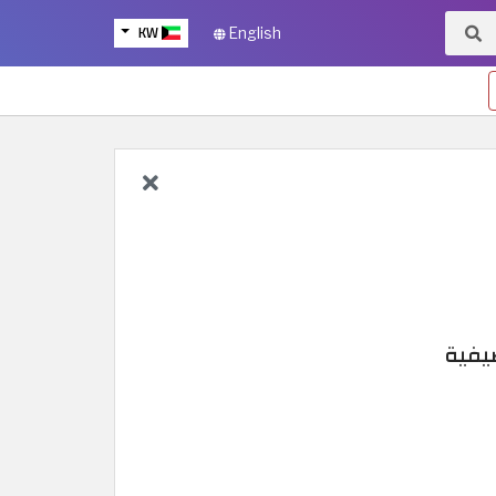
KW
English