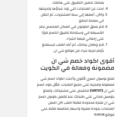
يمكنك تحميل التطبيق على هاتفك.
ابحث عن المنتجات التي تود شراؤها وتجربتها.
والآن، أضفها إلى سلة المشتريات، ثم انتقل
الى صفحة الدفع.
قم بلصق الكوبون في المكان المخصص لرمز
القسيمة في وستلاحظ تطبيق الخصم فورًا
على إجمالي قيمة الشراء.
قم بإكمال بياناتك، ثم أكد الطلب لتستمتع
بأوفر تجربة شراء من موقع شي ان.
أقوى اكواد خصم شي ان
مضمونة وفعالة في الكويت
تمتع بوصول حصري لأقوى وأحدث اكواد خصم شي
مضمونة ومجربة على جميع الطلبات. فعّل كود خصم
شي ان
(U973T)
لتخفيض على مشترياتك، وتمتع
بتوصيل مجاني على طلباتك عند تفعيل كوبون خصم
شي ان لفترة محدودة فقط! اطلب الان افضل
المنتجات بجودة مميزة واسعار مخفضة فقط على
موقع SHEIN!