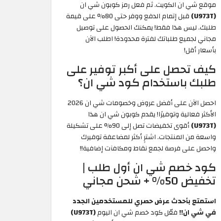
موقع شي ان الكويت. ثم فعل رمز كوبون شي ان
(U973T)
قبل إتمام الدفع ووفر حتى 80% على قيمة
طلبك. ليس هذا فقط! يمكنك الحصول على توصيل
مجاني لجميع طلباتك لفترة محدودة! اطلب الآن
بأسعار أقل!
كيف تحصل على أكبر توفير على
طلبك باستخدام كود شي ان؟
احصل الآن على أفضل عروض وخصومات شي ان 2026
الأكثر فعالية وتوفيرًا! يقدم كوبون شي ان هذا
(U973T)
أقوى تخفيضات تصل إلى 90% على تشكيلة
واسعة من المنتجات. اشترِِ أكثر لمضاعفة توفيرك
واحصل على فرصة لجمع نقاط ومكافآت إضافية!!
كود خصم شي ان أول طلب |
تخفيض 50% + شحن مجاني
استمتع بأحدث عرض حصري للمستخدمين الجدد
في شي ان!!
فعّل كود خصم شي ان اليوم
(U973T)