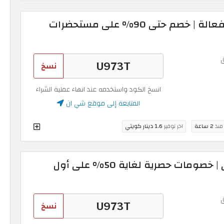
أقوى قسيمة شي ان فعالة | خصم حتى 90% على مستحضرات
نسخ
انسخ الكود واستخدمه عند انهاء عملية الشراء
المتابعة إلى موقع شي ان
 منذ
2 ساعة
اخر توفير
1.6 دينار كويتي
كود خصم شي ان قوي | خصومات حصرية لغاية 50% على أول
نسخ