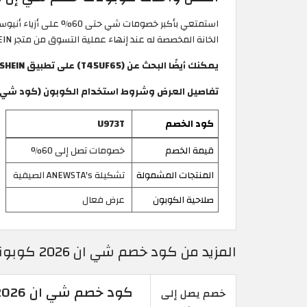
استمتعي بأكبر خصومات شي حتى 60% على أزياء أنيوستا الأنيقة لفصل الصيف! فعّلي رمز خصم شي ان
الخانة المخصصة له عند إنهاء عملية التسوق من متجر SHEIN العربي، هذا الكود مجرب وفعال خلال شهر أغسطس 2026.
يمكنك أيضًا البحث عن (T45UF65) على تطبيق SHEIN لاسترداد العرض.
تفاصيل العرض وشروط استخدام الكوبون (كود شي ان 
كود الخصم
U973T
قيمة الخصم
خصومات تصل إلى 60%
المنتجات المشمولة
تشكيلة ANEWSTA's الصيفية
صلاحية الكوبون
عرض فعال
المزيد من كود خصم شي ان 2026 كوبونات تخفيض فعالة 100% في SHEIN الكويت
كود خصم شي ان 2026 | خصومات حتى 85% على معظم المنتجات
خصم يصل إلى