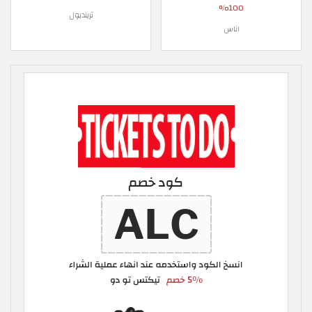
100%
ترينديول
اناس