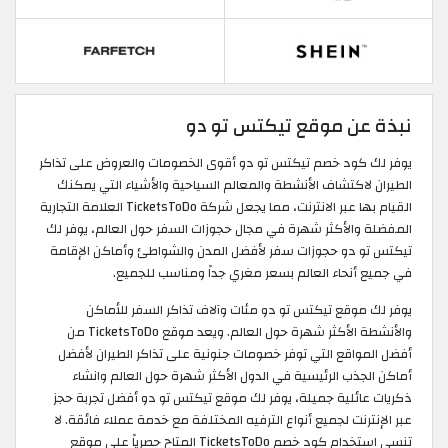
نبذة عن موقع تيكتس تو دو
يوفر لك كود خصم تيكتس تو دو أقوى الخصومات والعروض على تذاكر
الطيران لاكتشاف الأنشطة والمعالم السياحية والأشياء التي يمكنك
القيام بها عبر الانترنت، مما يجعل شركة TicketsToDo العلامة التجارية
المفضلة والأكثر شهرة في مجال حجوزات السفر حول العالم، يوفر لك
تيكتس تو دو حجوزات سفر لأفضل المدن والشواطئ وأماكن الإقامة
في جميع أنحاء العالم بسعر مغري جداً ومناسب للجميع.
يوفر لك موقع تيكتس تو دو مئات وآلاف تذاكر السفر للأماكن
والأنشطة الأكثر شهرة حول العالم. ويعد موقع TicketsToDo من
أفضل المواقع التي توفر خصومات جنونية على تذاكر الطيران لأفضل
أماكن الجذب الرئيسية في الدول الأكثر شهرة حول العالم وانشاء
ذكريات عائلية جميلة، يوفر لك موقع تيكتس تو دو أفضل تجربة حجز
عبر الإنترنت لجميع أنواع الترفيه المختلفة مع خدمة عملاء فائقة. لا
تنسى استخدام كود خصم TicketsToDo المتاح حصرياً على موقع