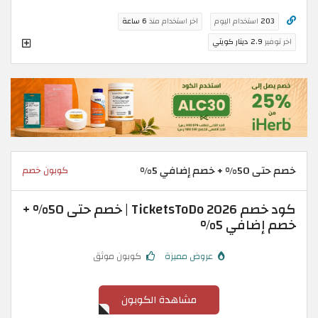
203
استخدام اليوم
اخر استخدام منذ
6 ساعة
اخر توفير
2.9 دينار كويتي
خصم حتى 50% + خصم إضافي 5%
كوبون خصم
كود خصم TicketsToDo 2026 | خصم حتى 50% +
خصم إضافي 5%
عروض مميزة
كوبون موثق
مشاهدة الكوبون