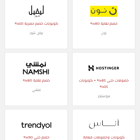
خصم لغاية 80%
كوبونات خصم حصرية 10%
نون
ليفل شوز
خصومات حتى 85% + كوبونات
خصم لغاية 80%
15%
نمشي
هوستنجر
كوبونات وخصومات فعالة
خصم حتى 90%