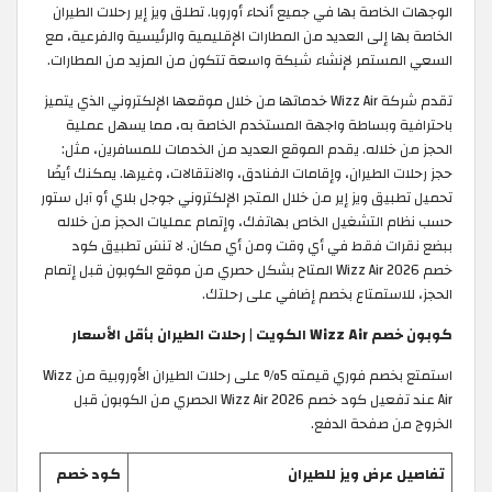
الوجهات الخاصة بها في جميع أنحاء أوروبا. تطلق ويز إير رحلات الطيران
الخاصة بها إلى العديد من المطارات الإقليمية والرئيسية والفرعية، مع
السعي المستمر لإنشاء شبكة واسعة تتكون من المزيد من المطارات.
تقدم شركة Wizz Air خدماتها من خلال موقعها الإلكتروني الذي يتميز
باحترافية وبساطة واجهة المستخدم الخاصة به، مما يسهل عملية
الحجز من خلاله. يقدم الموقع العديد من الخدمات للمسافرين، مثل:
حجز رحلات الطيران، وإقامات الفنادق، والانتقالات، وغيرها. يمكنك أيضًا
تحميل تطبيق ويز إير من خلال المتجر الإلكتروني جوجل بلاي أو آبل ستور
حسب نظام التشغيل الخاص بهاتفك، وإتمام عمليات الحجز من خلاله
ببضع نقرات فقط في أي وقت ومن أي مكان. لا تنسَ تطبيق كود
خصم Wizz Air 2026 المتاح بشكل حصري من موقع الكوبون قبل إتمام
الحجز، للاستمتاع بخصم إضافي على رحلتك.
كوبون خصم Wizz Air الكويت | رحلات الطيران بأقل الأسعار
استمتع بخصم فوري قيمته 5% على رحلات الطيران الأوروبية من Wizz
Air عند تفعيل كود خصم Wizz Air 2026 الحصري من الكوبون قبل
الخروج من صفحة الدفع.
تفاصيل عرض ويز للطيران
كود خصم