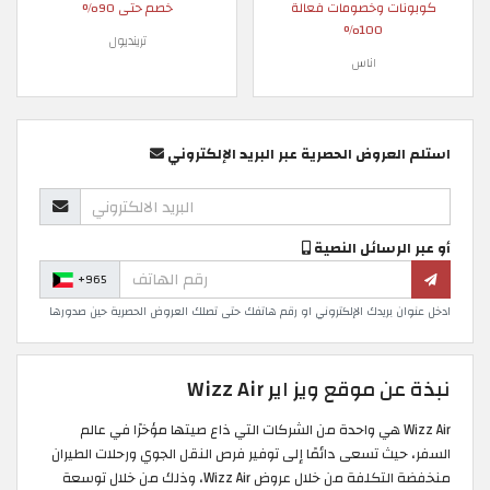
كوبونات وخصومات فعالة
خصم حتى 90%
100%
ترينديول
اناس
استلم العروض الحصرية عبر البريد الإلكتروني
أو عبر الرسائل النصية
+965
ادخل عنوان بريدك الإلكتروني او رقم هاتفك حتى تصلك العروض الحصرية حين صدورها
نبذة عن موقع ويز اير Wizz Air
Wizz Air هي واحدة من الشركات التي ذاع صيتها مؤخرًا في عالم
السفر، حيث تسعى دائمًا إلى توفير فرص النقل الجوي ورحلات الطيران
منخفضة التكلفة من خلال عروض Wizz Air، وذلك من خلال توسعة