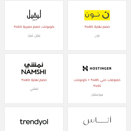
خصم لغاية 80%
كوبونات خصم حصرية 10%
نون
ليفل شوز
خصومات حتى 85% + كوبونات
خصم لغاية 80%
15%
نمشي
هوستنجر