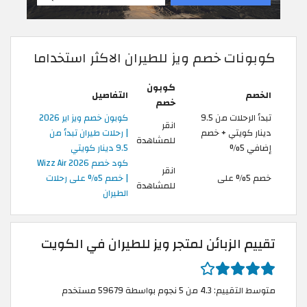
كوبونات خصم ويز للطيران الاكثر استخداما
كوبون
الخصم
التفاصيل
خصم
تبدأ الرحلات من 9.5
كوبون خصم ويز اير 2026
انقر
دينار كويتي + خصم
| رحلات طيران تبدأ من
للمشاهدة
إضافي 5%
9.5 دينار كويتي
كود خصم Wizz Air 2026
انقر
خصم 5% على
| خصم 5% على رحلات
للمشاهدة
الطيران
تقييم الزبائن لمتجر ويز للطيران في الكويت
متوسط التقييم: 4.3 من 5 نجوم بواسطة 59679 مستخدم