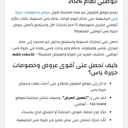
أبوظبي لعام 2026
يقدم موقع الكوبون عبر هذه الصفحة آقوى
عروض وخصومات جزيرة
ياس
الترفيهية على تذاكر اليوم الواحد، تذاكر ياس السنوية، باقات جائزة
أبوظبي الكبرى للفورمولا 1! احجز تذكرتك الآن واستمتع بأفضل عروض
جزيرة ياس أبوظبي المذهلة!!
احصل على تذكرتك السنوية واستمتع بدخول غير محدود إلى عالم
فيراري، وياس ووتروورلد، وعالم وارنر براذرز، وسي وورلد في جزيرة ياس -
أبوظبي. اكتشف المزيد من المزايا والعروض الحصرية!! -
للأعضاء فقط.
كيف تحصل على أقوى عروض وخصومات
جزيرة ياس؟
ادخل إلى موقع الكوبون للاطلاع على أحدث باقات وعروض
جزيرة ياس.
انقر على زر
"تفعيل العرض"
، وسوف تنتقل مباشرة لموقع
Yas Island - أبوظبي.
حدّد نوع الباقة، العرض، التذكرة أو الفندق الذي يناسبك.
أكّد حجزك لتحصل على عرض مميز من جزيرة ياس الترفيهية.