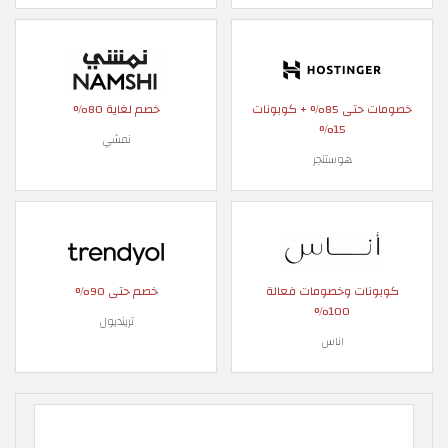
خصومات حتى 85% + كوبونات
خصم لغاية 80%
15%
نمشي
هوستنجر
كوبونات وخصومات فعالة
خصم حتى 90%
100%
ترينديول
اناس