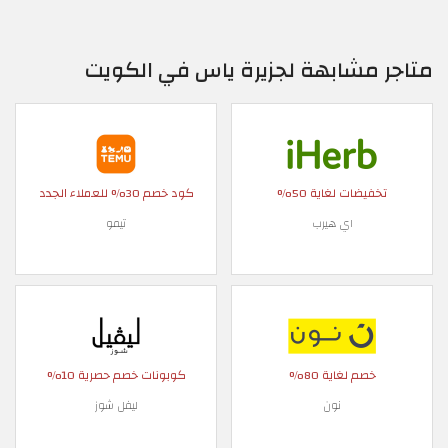
متاجر مشابهة لجزيرة ياس في الكويت
تخفيضات لغاية 50%
كود خصم 30% للعملاء الجدد
اي هيرب
تيمو
خصم لغاية 80%
كوبونات خصم حصرية 10%
نون
ليفل شوز