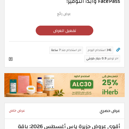
FacePass وابدأ التوفير!
عرض رائع
تفعيل العرض
341
استخدام اليوم
اخر استخدام منذ
7 ساعة
اخر توفير
0.9 دينار كويتي
عرض حصري
عرض خاص
أقوى عروض جزيرة ياس أغسطس 2026: باقة