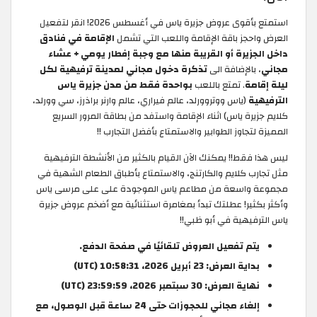
استمتع بأقوى عروض جزيرة ياس في أغسطس 2026! انقر لتفعيل
العرض واحجز باقة الإقامة واللعب التي تشمل
الإقامة في فنادق
داخل الجزيرة أو القريبة منها مع وجبة إفطار يومي + عشاء
مجاني
، بالإضافة الى
تذكرة دخول مجاني لمدينة ترفيهية لكل
ليلة إقامة
. تمتع باللعب
بواحدة فقط من مدن جزيرة ياس
الترفيهية
(ياس ووتروورلد، عالم فيراري، عالم وارنر براذرز، سي وورلد،
كلايم جزيرة ياس) اثناء الإقامة واستفد من بطاقة المرور السريع
المميزة لتجاوز الطوابير والاستمتاع بأفضل التجارب !!
ليس هذا فقط!! يمكنك الآن القيام بالكثير من الأنشطة الترفيهية
مثل تجارب كلايم والكارتنج، والاستمتاع بأطباق الطعام الشهية في
مجموعة واسعة من مطاعم ياس الموجودة على على مرسى ياس
وأكثر بكثير! عطلتك تبدأ بمغامرة استثنائية مع أضخم عروض جزيرة
ياس الترفيهية في أبو ظبي!!
يتم تفعيل العروض تلقائيًا في صفحة الدفع.
بداية العرض: 23 أبريل 2026، 10:58:31 (UTC)
نهاية العرض: 30 سبتمبر 2026، 23:59:59 (UTC)
إلغاء مجاني للحجوزات حتى 24 ساعة قبل الوصول، مع