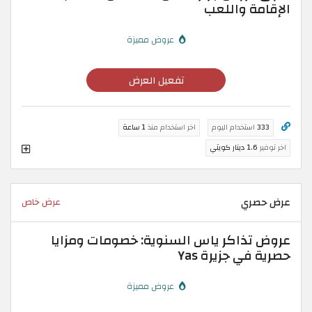
الإقامة واللعب
عروض مميزة
تفعيل العرض
333
استخدام اليوم
اخر استخدام منذ
1 ساعة
اخر توفير
1.6 دينار كويتي
عرض حصري
عرض خاص
عروض تذاكر ياس السنوية: خصومات ومزايا
حصرية في جزيرة Yas
عروض مميزة