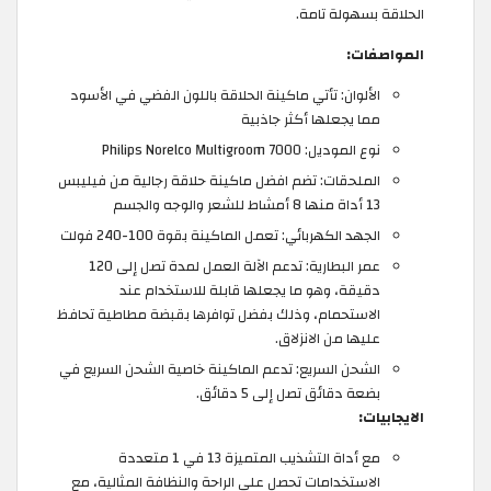
الحلاقة بسهولة تامة.
المواصفات:
الألوان: تأتي ماكينة الحلاقة باللون الفضي في الأسود
مما يجعلها أكثر جاذبية
نوع الموديل: Philips Norelco Multigroom 7000
الملحقات: تضم افضل ماكينة حلاقة رجالية من فيليبس
13 أداة منها 8 أمشاط للشعر والوجه والجسم
الجهد الكهربائي: تعمل الماكينة بقوة 100-240 فولت
عمر البطارية: تدعم الآلة العمل لمدة تصل إلى 120
دقيقة، وهو ما يجعلها قابلة للاستخدام عند
الاستحمام، وذلك بفضل توافرها بقبضة مطاطية تحافظ
عليها من الانزلاق.
الشحن السريع: تدعم الماكينة خاصية الشحن السريع في
بضعة دقائق تصل إلى 5 دقائق.
الايجابيات:
مع أداة التشذيب المتميزة 13 في 1 متعددة
الاستخدامات تحصل على الراحة والنظافة المثالية، مع