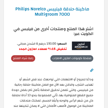
ماكينة حلاقة فيليبس Philips Norelco
Multigroom 7000
اشترِ هذا المنتج ومنتجات أخرى من فيلبس في
الكويت عبر:
السعر:
193.00 درهم & الشحن مجاني.
تخفيض 15% لعملاء امازون الجدد
صفحة كوبونات امازون الامارات
رابط شراء المنتج
وداعًا للجروح أو الالتهابات التي تواجهك عند قص الشعر أو
تهذيب الشارب والذقن بعد الآن مع افضل ماكينة حلاقة رجالية
من فيليبس، والتي تضمن تحقيق الحلاقة بأمان تام بفضل جودة
جميع القطع المتوافرة بها، تأتي المجموعة بنحو 13 أداة لحلاقة
كل من شعر الرأس والوجه وأيضًا الجسم، تمكنك ملحقات
الماكينة من الوصول لأصعب الأماكن التي لا يمكن تتخيلها عند