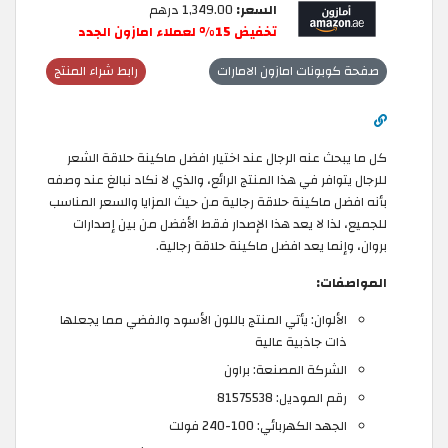
السعر:
1,349.00 درهم
تخفيض 15% لعملاء امازون الجدد
صفحة كوبونات امازون الامارات
رابط شراء المنتج
كل ما يبحث عنه الرجال عند اختيار افضل ماكينة حلاقة الشعر
للرجال يتوافر في هذا المنتج الرائع، والذي لا نكاد نبالغ عند وصفه
بأنه افضل ماكينة حلاقة رجالية من حيث المزايا والسعر المناسب
للجميع، لذا لا يعد هذا الإصدار فقط الأفضل من بين إصدارات
بروان، وإنما يعد افضل ماكينة حلاقة رجالية.
المواصفات:
الألوان: يأتي المنتج باللون الأسود والفضي مما يجعلها
ذات جاذبية عالية
الشركة المصنعة: براون
رقم الموديل: 81575538
الجهد الكهربائي: 100-240 فولت