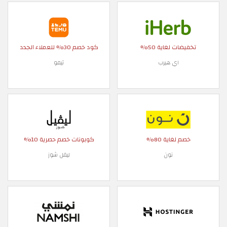
تخفيضات لغاية 50%
كود خصم 30% للعملاء الجدد
اي هيرب
تيمو
خصم لغاية 80%
كوبونات خصم حصرية 10%
نون
ليفل شوز