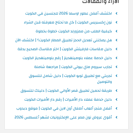
الاراء والمقالات
اكتشف أفضل عطور اوسما 2026 للجنسين في الكويت
نون إكسبريس الكويت | كل ما تحتاج معرفته قبل الشراء
كيفية الطلب من ممزورلد الكويت خطوة بخطوة
هل يمكنني تعديل الحجز تطبيق المطار الكويت؟ | اكتشف الآن
دليل مقاسات فارفيتش الكويت | اختر مقاسك الصحيح بدقة
دليل خدمة عملاء بلومينغديلز | رقم بلومينغديلز الكويت
تجارب سيروم ماي بيوتي الكويت | مراجعة شاملة
تجربتي مع تطبيق تويو الكويت | دليل شامل للتسوق
والتوصيل
طريقة تحميل تطبيق قصر الأواني الكويت | دليلك للتسوق
دليل خدمة عملاء دار الأميرات | رقم دار الأميرات الكويت
أفضل متجر ألعاب أطفال أون لاين في الكويت | موقع دبدوب
أقوى عروض نون مصر على الإلكترونيات لشهر أغسطس 2026