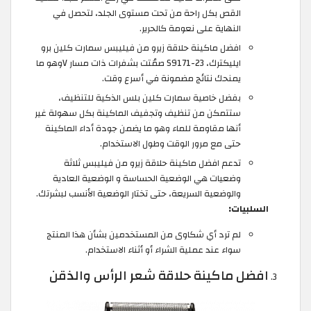
القص بكل راحة من تحت مستوى الجلد، لتحصل في
النهاية على نعومة كالحرير.
افضل ماكينة حلاقة زيرو من فيليبس سمارت كلين برو
ايليكترك، S9171-23 صمُتت بشفرات ذات مسار Vوهو ما
يمنحك نتائج مضمونة في أسرع وقت.
بفضل خاصية سمارت كلين بلس الذكية للتنظيف،
ستتمكن من تنظيف وتجفيف الماكينة بكل سهولة غير
أنها مقاومة للماء وهو ما يضمن جودة أداء الماكينة
حتى مع مرور الوقت وطول الاستخدام.
تدعم افضل ماكينة حلاقة زيرو من فيليبس ثلاثة
وضعيات هي الوضعية الحساسة و الوضعية العادية
والوضعية السريعة، حتى تختار الوضعية الأنسب لبشرتك.
السلبيات:
لم ترد أي شكاوى من المستخدمين بشأن هذا المنتج
سواء عند عملية الشراء أو أثناء الاستخدام.
افضل ماكينة حلاقة شعر الرأس والذقن