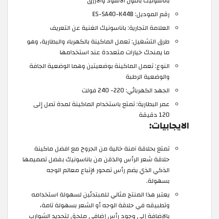
باناسونيك باللون الأسود والأزرق
رقم الموديل: ES-SA40-K44B
العلامة التجارية: باناسونيك الغنية عن التعريف
طرق التشغيل: تعمل الماكينة بالكهرباء والبطارية، وهو
ما يمنحك خيارات متعددة عند استخدامها
النوع: تعمل الماكينة بوضعيتين وهما الوضعية الجافة
والوضعية الرطبة
الجهد الكهربائي: 220- 240 فولت
عمر البطارية: تمتع باستخدام الماكينة لمدة تصل إلى
120 دقيقة
الايجابيات:
تمتع بحلاقة آمنة خالية من الجروح مع افضل ماكينة
حلاقة شعر الرأس والذقن من باناسونيك بفضل تصميمها
الذكي الذي يضم رأس تمحور لإتباع معالم الوجه
بسهولة.
يعتبر هذا المنتج مثالي للمبتدئين لسهولة استخدامه
وتطبيقه في حلاقة الوجه أو الشعر بسهولة تامة،
بالإضافة إلى وجود رأس إضافي ملحق لتحديد الشوارب