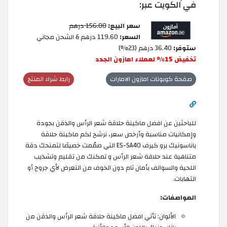
في الكويت عبر:
سعر البيع:
156.00 درهم
السعر:
119.60 درهم & الشحن مجاني
ستوفر:
36.40 درهم (23%)
تخفيض 15% لعملاء امازون الجدد
صفحة كوبونات امازون الامارات
رابط شراء المنتج
للباحثين عن افضل ماكينة حلاقة شعر الرأس والذقن بجودة
وإمكانيات مناسبة وأرخص سعر، نرشح لكم ماكينة حلاقة
باناسونيك برو كيرف ES-SA40 التي صمُمت خصيصًا لتمنحك دقة
متناهية عند حلاقة شعر الرأس و تمكنك من تقليم وتشذيب
اللحية والسوالف بأمان تام دون الخوف من التعرض لأي جروح أو
التهابات.
المواصفات:
الألوان: تأتي افضل ماكينة حلاقة شعر الرأس والذقن من