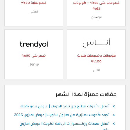
خصومات حتى 85% + كوبونات
خصم لغاية 80%
15%
نمشي
هوستنجر
كوبونات وخصومات فعالة
خصم حتى 90%
100%
ترينديول
اناس
مقالات مميزة لهذا الشهر
أفضل 5 أدوات مطبخ من تيمو الكويت | عروض تيمو 2026
أجود الأدوات المنزلية من امازون الكويت | عروض امازون 2026
أفضل معدات وإكسسوارات الرياضة الكويت | عروض امازون
برايم