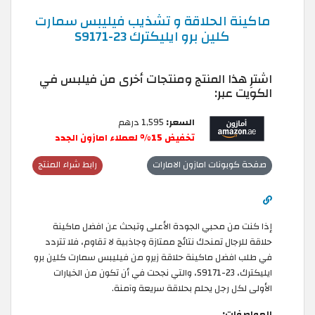
ماكينة الحلاقة و تشذيب فيليبس سمارت
كلين برو ايليكترك S9171-23
اشترِ هذا المنتج ومنتجات أخرى من فيلبس في
الكويت عبر:
السعر:
1,595 درهم‎‏
تخفيض 15% لعملاء امازون الجدد
صفحة كوبونات امازون الامارات
رابط شراء المنتج
إذا كنت من محبي الجودة الأعلى وتبحث عن افضل ماكينة
حلاقة للرجال تمنحك نتائج ممتازة وجاذبية لا تقاوم، فلا تتردد
في طلب افضل ماكينة حلاقة زيرو من فيليبس سمارت كلين برو
ايليكترك، S9171-23، والتي نجحت في أن تكون من الخيارات
الأولى لكل رجل يحلم بحلاقة سريعة وآمنة.
المواصفات: