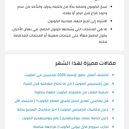
نسخ الكوبون ولصقه بدلًا من كتابته يدويًا، والتأكد من عدم
وجود فراغ قبل الرمز أو بعده.
الانتباه إلى تاريخ انتهاء صلاحية الكوبون.
ما هي المنتجات التي يشملها كوبون الخصم، في بعض الأحيان،
يكون الخصم فعالًا على منتجات معينة أو المنتجات المخفضة
فقط.
مقالات مميزة لهذا الشهر
اكتشف أفضل عطور اوسما 2026 للجنسين في الكويت
نون إكسبريس الكويت | كل ما تحتاج معرفته قبل الشراء
كيفية الطلب من ممزورلد الكويت خطوة بخطوة
هل يمكنني تعديل الحجز تطبيق المطار الكويت؟ | اكتشف الآن
دليل مقاسات فارفيتش الكويت | اختر مقاسك الصحيح بدقة
دليل خدمة عملاء بلومينغديلز | رقم بلومينغديلز الكويت
تجارب سيروم ماي بيوتي الكويت | مراجعة شاملة