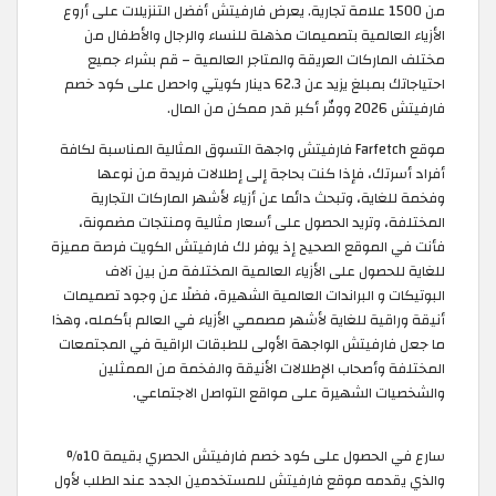
من 1500 علامة تجارية. يعرض فارفيتش أفضل التنزيلات على أروع
الأزياء العالمية بتصميمات مذهلة للنساء والرجال والأطفال من
مختلف الماركات العريقة والمتاجر العالمية – قم بشراء جميع
احتياجاتك بمبلغ يزيد عن 62.3 دينار كويتي واحصل على كود خصم
فارفيتش 2026 ووفّر أكبر قدر ممكن من المال.
موقع Farfetch فارفيتش واجهة التسوق المثالية المناسبة لكافة
أفراد أسرتك، فإذا كنت بحاجة إلى إطلالات فريدة من نوعها
وفخمة للغاية، وتبحث دائما عن أزياء لأشهر الماركات التجارية
المختلفة، وتريد الحصول على أسعار مثالية ومنتجات مضمونة،
فأنت في الموقع الصحيح إذ يوفر لك فارفيتش الكويت فرصة مميزة
للغاية للحصول على الأزياء العالمية المختلفة من بين آلاف
البوتيكات و البراندات العالمية الشهيرة، فضلًا عن وجود تصميمات
أنيقة وراقية للغاية لأشهر مصممي الأزياء في العالم بأكمله، وهذا
ما جعل فارفيتش الواجهة الأولى للطبقات الراقية في المجتمعات
المختلفة وأصحاب الإطلالات الأنيقة والفخمة من الممثلين
والشخصيات الشهيرة على مواقع التواصل الاجتماعي.
سارع في الحصول على كود خصم فارفيتش الحصري بقيمة 10%
والذي يقدمه موقع فارفيتش للمستخدمين الجدد عند الطلب لأول