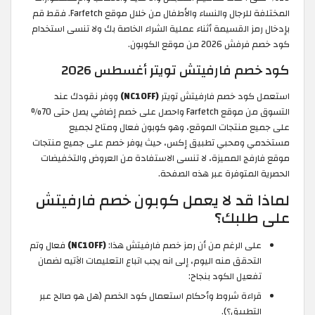
المختلفة للرجال والنساء والأطفال من خلال موقع Farfetch. فقط قم
بإدخال رمز القسيمة أثناء عملية الشراء الخاصة بك ولا تنسى استخدام
كود خصم فرفش 2026 من موقع الكوبون.
كود خصم فارفيتش تويتر أغسطس 2026
استعمل كود خصم فارفيتش تويتر
(NC10FF)
ووفر نقودك عند
التسوق من موقع Farfetch واحصل على خصم إضافي يصل حتى 70%
على جميع منتجات الموقع، وهو كوبون فعال ومتاح لجميع
مستخدمي ومحبي تطبيق إكس، حيث يوفر خصم على جميع منتجات
موقع فارفج المميزة، لا تنسى الاستفادة من العروض والتخفيضات
الحصرية المتوفرة عبر هذه الصفحة.
لماذا قد لا يعمل كوبون خصم فارفيتش
على طلبك؟
على الرغم من أن رمز خصم فارفيتش هذا:
(NC10FF)
فعال وتم
التحقق منه اليوم، إلى انه يجب اتباع التعليمات الآتيه لضمان
تفعيل الكود بنجاح:
قراءة شروط وأحكام استعمال كود الخصم (هل هو صالح عبر
التطبيق؟).