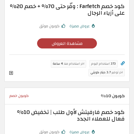
كود خصم Farfetch : وفّر حتى 70% + خصم 20%
على أزياء الرجال
عروض مميزة
كوبون موثق
مشاهدة العروض
373
استخدام اليوم
اخر استخدام منذ
4 ساعة
اخر توفير
3.7 دينار كويتي
كوبون 10%
كوبون خصم
كود خصم فارفيتش لأول طلب | تخفيض 10%
فعال للعملاء الجدد
عروض مميزة
كوبون موثق