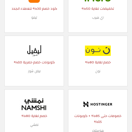
تخفيضات لغاية 50%
كود خصم 30% للعملاء الجدد
اي هيرب
تيمو
خصم لغاية 80%
كوبونات خصم حصرية 10%
نون
ليفل شوز
خصومات حتى 85% + كوبونات
خصم لغاية 80%
15%
نمشي
هوستنجر