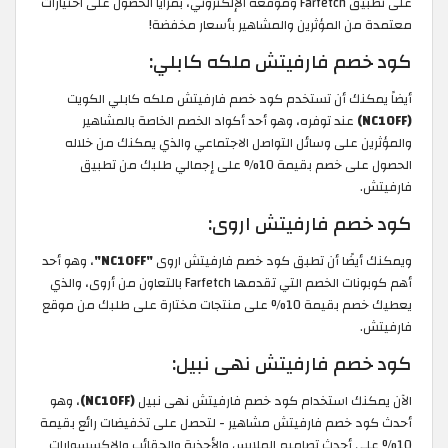
على تطبيق Farfetch وموقعه الإلكتروني، بمزايا الحصول على اختيارات
معتمدة من المؤثرين والمشاهير بأسعار مخفضة!
كود خصم فارفيتش ملكه كابلي:
أيضاً يمكنك أن تستخدم كود خصم فارفيتش ملكه كابلي الكويت
(NC10FF)
عند توفره، وهو أحد أكواد الخصم الخاصة بالمشاهير
والمؤثرين على وسائل التواصل الاجتماعي والذي يمكنك من خلاله
الحصول على خصم بقيمة 10% على إجمالي طلبك من تطبيق
فارفيتش.
كود خصم فارفيتش اروى:
ويمكنك أيضًا أن تطبق كود خصم فارفيتش اروى
"NC10FF"
، وهو أحد
أهم كوبونات الخصم التي تقدمها Farfetch بالتعاون من أروى، والذي
يعطيك خصم بقيمة 10% على منتجات مختارة على طلبك من موقع
فارفيتش.
كود خصم فارفيتش نهى نبيل:
الآن يمكنك استخدام كود خصم فارفيتش نهى نبيل
(NC10FF)
، وهو
أحدث كود خصم فارفيتش مشاهير - لتحصل على تخفيضات رائع بقيمة
10% على أحدث تصاميم الملابس والأحذية والحقائب والإكسسوارات