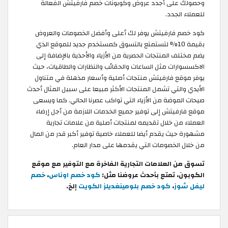
وحصولك على أجدد عروض وكوبونات خصم فارفيتش الفعالة
للعملاء الجدد.
كود خصم فارفيتش يوفر لك أعلى وأفضل الخصومات والعروض
بقيمة 10% لتستمتع بالتسوق كمستخدم جديد للموقع الذي
يضم مختلف المنتجات الحصرية من الأزياء والأحذية بالإضافة إلى
الاكسسوارات مثل الساعات والحقائب والنظارات والطاقيات، حيث
يوفر موقع فارفيتش منتجات أصلية وأسعار مذهلة في متناول
الأيدي والتي تشمل المنتجات الأكثر مبيعا على سبيل المثال أحدث
صيحات الموضة من الأزياء التي تواكب عصرنا الحالي. كما ويسعى
موقع فارفيتش إلى توفير جميع الخدمات اللازمة من أجل إرضاء
العملاء من خلال تقديمه لمنتجات أصلية من علامات تجارية
مشهورة حيث يقدم أيضا للعملاء خاصية توفير أكبر قدر من المال
من خلال الخصومات التي يقدمها على مدار العام.
تسوق من العلامات التجارية الفاخرة مع التوفير مع موقع
الكوبون، تمتع بأحدث عروضنا مثل:
كود خصم اوناس
،
خصم
ليفل شوز
،
كود خصم بلومينغديلز الكويت
إلخ.