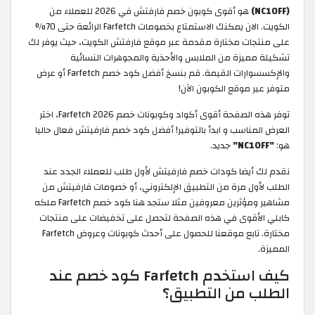
(NC10FF)
هو أقوى كوبون خصم فارفتش في 2026 للعملاء من
الكويت. الان يمكنك الاستمتاع بخصومات Farfetch الرائعة حتى 70%
على منتجات مختارة مقدمة عبر موقع فارفتش الكويت، حيث يوفر لك
تشكيلة مميزة من الملابس والأحذية والمجوهرات النسائية
والإكسسوارات القيمة. قم بنسخ أفضل كود خصم Farfetch أو عرض
متوفر عبر موقع الكوبون الآن!
توفر هذه الصفحة أقوى أكواد وكوبونات خصم Farfetch 2026، اختر
العرض المناسب و ابدأ بالتوفير! أفضل كود خصم فارفيتش فعال حاليا
هو:
"NC10FF"
جديد.
نقدم لك أيضا كودات خصم فارفيتش لأول طلب للعملاء الجدد عند
الطلب لأول مرة من التطبيق الإلكتروني، أو خصومات فارفيتش من
مشاهير ومؤثرين معروفين مثلا ستجد هنا كود خصم Farfetch ملكه
كابلي الأقوى في هذه الصفحة لتحصل على تخفيضات على منتجات
مختارة. تابع موقعنا للحصول على أحدث كوبونات وعروض Farfetch
المميزة.
كيف استخدم Farfetch كود خصم عند
الطلب من التطبيق؟