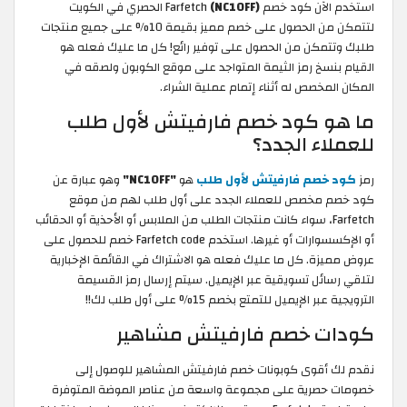
استخدم الآن كود خصم Farfetch
(NC10FF)
الحصري في الكويت
لتتمكن من الحصول على خصم مميز بقيمة 10% على جميع منتجات
طلبك وتتمكن من الحصول على توفير رائع! كل ما عليك فعله هو
القيام بنسخ رمز الثيمة المتواجد على موقع الكوبون ولصقه في
المكان المخصص له أثناء إتمام عملية الشراء.
ما هو كود خصم فارفيتش لأول طلب
للعملاء الجدد؟
رمز
كود خصم فارفيتش لأول طلب
هو
"NC10FF"
وهو عبارة عن
كود خصم مخصص للعملاء الجدد على أول طلب لهم من موقع
Farfetch، سواء كانت منتجات الطلب من الملابس أو الأحذية أو الحقائب
أو الإكسسوارات أو غيرها. استخدم Farfetch code خصم للحصول على
عروض مميزة. كل ما عليك فعله هو الاشتراك في القائمة الإخبارية
لتلقي رسائل تسويقية عبر الإيميل. سيتم إرسال رمز القسيمة
الترويجية عبر الإيميل للتمتع بخصم 15% على أول طلب لك!!
كودات خصم فارفيتش مشاهير
نقدم لك أقوى كوبونات خصم فارفيتش المشاهير للوصول إلى
خصومات حصرية على مجموعة واسعة من عناصر الموضة المتوفرة