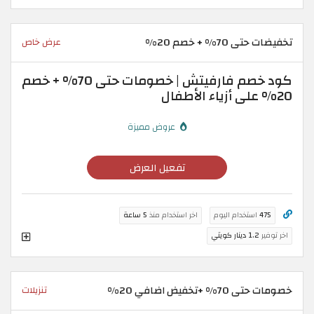
تخفيضات حتى 70% + خصم 20%
عرض خاص
كود خصم فارفيتش | خصومات حتى 70% + خصم
20% على أزياء الأطفال
عروض مميزة
تفعيل العرض
475
استخدام اليوم
اخر استخدام منذ
5 ساعة
اخر توفير
1.2 دينار كويتي
خصومات حتى 70% +تخفيض اضافي 20%
تنزيلات