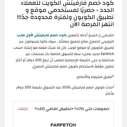
كود خصم فارفيتش الكويت للعملاء
الجدد - حصريًا لمستخدمي موقع و
تطبيق الكوبون ولفترة محدودة جدًا!!
انتهز الفرصة الآن
انقرعلى زر النسخ أدناه لتفعيل
كود خصم فارفيتش لأول طلب
الترويجي الحصري صالح لجميع عملائنا ، سواء كانوا يتسوقون عبر
تطبيق الكوبون أو موقع الويب. كل ما عليك فعله هو إنشاء حساب
Farfetch جديد، وملء سلة التسوق الخاصة بك بمنتجات غير
مخفضة و على القيمة الإجمالية للطلب أن تبلغ 200 دولار أو أكثر
لتكون مؤهلاً لاستخدام كوبون خصم فارفيتش الحصري.
*تطبق الشروط والأحكام.
أحدث كوبون خصم فارفيتش 2026 عند التسوق بقيمة 200 دولار
فأكثر
خصومات حتى 70% +تخفيض اضافي 20%
تنزيلات