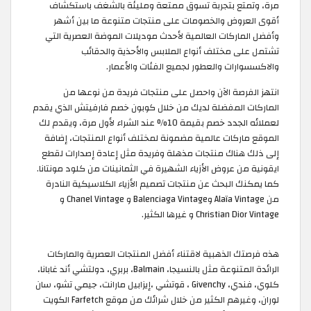
مرة، وتمتع بتجربة تسوق ممتعة ومليئة بالشغف باستكشاف
أقوى العروض والخصومات على منتجات متنوعة ما بين أشهر
وأفضل الماركات العالمية لأحدث موديلات الموضة العصرية التي
تشتمل على مختلف أنواع الملابس والأحذية والحقائب
والاكسسوارات والعطور لجميع الفئات والأعمار.
انتهز الفرصة الآن واحصل على منتجات فريدة من نوعها من
الماركات المفضلة لديك من خلال كوبون خصم فارفيتش الذي يقدم
لعملائه الجدد خصم بقيمة 10% عند الشراء لأول مرة، ويقدم لك
الموقع ماركات عالمية مضمونة لمختلف أنواع المنتجات، إضافة
إلى ذلك هناك منتجات مذهلة وفريدة مثل إعادة إصدارات لقطع
ايقونية من عروض الأزياء الشهيرة في الثمانينات من كلود مونتانا.
كما يمكنك البحث عن منتجات تصميم الأزياء الكلاسيكية النادرة
من Alaïa Vintage وBalenciaga Vintage و Chanel Vintage و
Christian Dior Vintage و غيرها الكثير.
هذه فرصتك الذهبية لاقتناء أفضل المنتجات العصرية والماركات
الرائدة المتنوعة مثل بالنسيجا، Balmain، بربري، دولتشي أند غابانا،
كلوي، فندي، Givenchy ، قوتشي ،إيزابيل مارانت، جيمي تشو، سان
لوران، وغيرهم الكثير من خلال شرائك من موقع Farfetch الكويت