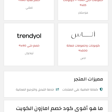
خصومات حتى 85% + كوبونات
خصم لغاية 80%
15%
نمشي
هوستنجر
كوبونات وخصومات فعالة
خصم حتى 90%
100%
ترينديول
اناس
مميزات المتجر
كفالة اضافية على المنتجات
خدمة التبديل والترجيع المجانية
ما هو أقوى كود خصم امازون الكويت