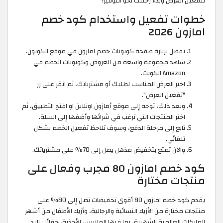
لتفعيل العرض وبدء رحلتك نحو التوفير!
خطوات تفعيل واستخدام كود خصم
امازون 2026
تفضل بزيارة صفحة كوبونات خصم امازون في موقع الكوبون.
شاهد مجموعة واسعة من العروض وكوبونات الخصم في
Amazon الكويت.
اختر العرض المناسب لطلبك أو مشترياتك، ثم انقر على زر
"تفعيل العرض".
وبعد ذلك، توجه إلى موقع أمازون اونلاين او افتح التطبيق، ثم
اختر المنتجات التي ترغب في شرائها وأضفها إلى السلة.
تابع إلى مرحلة الدفع، وسوف تلاحظ تفعيل الخصم بشكل
تلقائي.
والآن تمتع بتخفيض مذهل يصل إلى 70% على مشترياتك.
كود خصم امازون 80 مجرب وفعال على
منتجات مختارة
يقدم كود خصم امازون 80 أقوى تخفيضات تصل إلى 80% على
منتجات مختارة من الأزياء النسائية والرجالية، وأزياء الأطفال من أشهر
الماركات العالمية الشهيرة، بما فيها الملابس، الأحذية، حقائب اليد