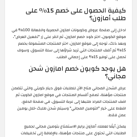
كيفية الحصول على خصم 15٪ على
طلب أمازون؟
ادخل إلى صفحة عروض وكوبونات امازون الحصرية والفعالة 100% في
موقع الكوبون، اختر كود خصم امازون، ثم انقر على زر "تفعيل العرض"،
وبعد ذلك، توجه إلى موقع امازون، اختر المنتجات المشمولة بخصم
15% ثم أضف المنتجات التي تريد شراؤها إلى سلة التسوق، وسوف
تحصل على توفير 15% على إجمالي الطلب.
هل يوجد كوبون خصم امازون شحن
مجاني؟
عرض الشحن المجاني متاح الآن للطلبات فوق دينار كويتي والتي تتضمن
منتجات مؤهلة، تصفح أقسام المنتجات في موقع امازون الكويت ثم
اضف المنتجات المراد طلبها إلى عربة التسوق، في صفحة الدفع،
اضغط على خيار "التوصيل المجاني" وسيتم شحن طلبك خلال يومين
عمل فقط.
يمكن أيضًا لعملاء أمازون برايم الاستمتاع بتوصيل مجاني لجميع
الطلبات التي تحتوي على منتجات مؤهلة، بالإضافة إلى تخفيضات