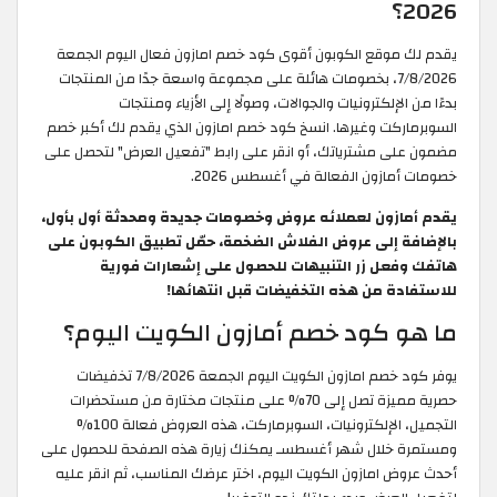
2026؟
يقدم لك موقع الكوبون أقوى كود خصم امازون فعال اليوم الجمعة
7/8/2026، بخصومات هائلة على مجموعة واسعة جدًا من المنتجات
بدءًا من الإلكترونيات والجوالات، وصولًا إلى الأزياء ومنتجات
السوبرماركت وغيرها. انسخ كود خصم امازون الذي يقدم لك أكبر خصم
مضمون على مشترياتك، أو انقر على رابط "تفعيل العرض" لتحصل على
خصومات أمازون الفعالة في أغسطس 2026.
يقدم أمازون لعملائه عروض وخصومات جديدة ومحدثة أول بأول،
بالإضافة إلى عروض الفلاش الضخمة، حمّل تطبيق الكوبون على
هاتفك وفعل زر التنبيهات للحصول على إشعارات فورية
للاستفادة من هذه التخفيضات قبل انتهائها!
ما هو كود خصم أمازون الكويت اليوم؟
يوفر كود خصم امازون الكويت اليوم الجمعة 7/8/2026 تخفيضات
حصرية مميزة تصل إلى 70% على منتجات مختارة من مستحضرات
التجميل، الإلكترونيات، السوبرماركت، هذه العروض فعالة 100%
ومستمرة خلال شهر أغسطسـ يمكنك زيارة هذه الصفحة للحصول على
أحدث عروض امازون الكويت اليوم، اختر عرضك المناسب، ثم انقر عليه