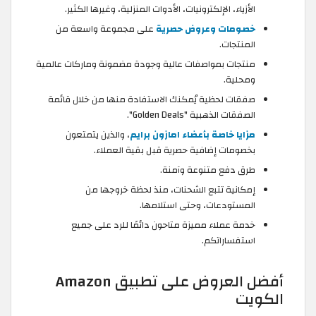
الأزياء، الإلكترونيات، الأدوات المنزلية، وغيرها الكثير.
خصومات وعروض حصرية
على مجموعة واسعة من
المنتجات.
منتجات بمواصفات عالية وجودة مضمونة وماركات عالمية
ومحلية.
صفقات لحظية يُمكنك الاستفادة منها من خلال قائمة
الصفقات الذهبية "Golden Deals".
مزايا خاصة بأعضاء امازون برايم
، والذين يتمتعون
بخصومات إضافية حصرية قبل بقية العملاء.
طرق دفع متنوعة وآمنة.
إمكانية تتبع الشحنات، منذ لحظة خروجها من
المستودعات، وحتى استلامها.
خدمة عملاء مميزة متاحون دائمًا للرد على جميع
استفساراتكم.
أفضل العروض على تطبيق Amazon
الكويت