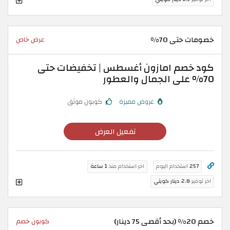
خصومات حتى 70%
عرض خاص
كود خصم امازون أغسطس | تخفيضات حتى
70% على الجمال والعطور
عروض مميزة
كوبون موثق
تفعيل العرض
257
استخدام اليوم
اخر استخدام منذ
1 ساعة
اخر توفير
2.8 دينار كويتي
خصم 20% (بحد أقصى 75 دينار)
كوبون خصم