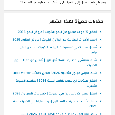
ومزايا إضافية تصل إلى 70% على تشكيلة مختارة من المنتجات.
مقالات مميزة لهذا الشهر
أفضل 5 أدوات مطبخ من تيمو الكويت | عروض تيمو 2026
أجود الأدوات المنزلية من امازون الكويت | عروض امازون 2026
أفضل معدات وإكسسوارات الرياضة الكويت | عروض امازون
برايم
شنط قوتشي الاصلية للنساء أون لاين | أفضل مواقع التسوق
الكويت
شنط لويس فيتون الأصلية 2026 | افضل حقائب Louis Vuitton
أفضل منتجات اي هيرب للشعر لسنة 2026 | ستعيد الحيوية
لشعرك
أفضل عطورات نايس ون في الكويت | خصومات نايس ون 2026
مقارنة أفضل ماكينة حلاقة للرجال واسعارها في الكويت لسنة
2021
كيف تقرر افضل ماكينة حلاقة الذقن للرجال 2026 حسب