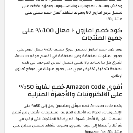
وحقائب والسفر، المجوهرات والاكسسوارات والمزيد. اضغط على
تفعيل عرض امازون 80 وسوف تشاهد أقوى خصم فعلي على
مشترياتك!
كود خصم امازون ١٠ فعال 100% على
جميع المنتجات
يوفر كود خصم امازون تخفيض فوري بقيمة 10% فعال اليوم على
جميع المنتجات المخفضة وغير المخفضة في أقسام موقع Amazon.
اشتري كل ما تحتاجه ولا تنسى تفعيل العرض الموجود في هذه
الصفحة لتحقيق تخفيض فوري على جميع طلباتك في موقع أمازون
اونلاين.
أقوى Amazon Code خصم لغاية 50%
على الالكترونيات والأجهزة المنزلية
يقدم Amazon code خصم موثّق ومضمون يصل إلى 50% على
الإلكترونيات، الجوالات، الأجهزة المنزلية، مستلزمات الأطفال من أفضل
العلامات التجارية الأكثر شهرة. قم بإضافة المنتجات التي ترغب في
شرائها وأضفها إلى عربة التسوق، وسوف تشاهد تخفيض مذهل على
مشترياتك من Amazon!