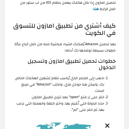
تحميل امازون إذا كان هاتفك يعمل بنظام IOS من آب ستور من
خلال الرابط
هنا
.
كيف أشتري من تطبيق امازون للتسوق
في الكويت
بعد تحميل Amazon يُمكنك الشراء مباشرة منه من خلال اتباع عدّة
خطوات بسيطة نوضحها لك أدناه:
خطوات تحميل تطبيق امازون وتسجيل
الدخول
اذهب إلى المتجر الذي يُناسب نظام تشغيل الهاتفك الخاص
بك، وليكن هنا جوجل بلاي، واكتب "Amazon" في مربع
البحث.
انقر على زر فتح "open" بعد تنزيل تطبيق امازون.
حدد الدولة التي تُقيم بها، واختر اللغة والعملة التي ترغب
بها، ثم انقر على "تم".