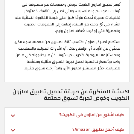
يُوفر تطبيق امازون الكويت عروض وخصومات غير مسبوقة في
أوقات المواسم والمناسبات، والتي تصل إلى 80%، كما يُوفر
تخفيضات مميزة تُحدث فارقًا كبيرًا على قيمة الفاتورة النهائية عند
الشراء في أي وقت من السنة، إضافة إلى الخصومات الحصرية
والمميزة التي يُوفرها لأعضاء امازون برايم.
استطاع تطبيق امازون اكتساب ثقة الملايين من العملاء سواء الذين
يبحثون عن الأزياء، أو الإلكترونيات، أو الأدوات المنزلية والمطبخية
والمستلزمات اليومية الأخرى، حيث يُوفر كلّ ما يحتاجونه في مكان
واحد وبأسعار تنافسية تجعل تجربة التسوق مثالية وملائمة
للميزانية. حمّل ابلكيشن امازون الآن، وابدأ رحلة تسوق مثيرة.
الاسئلة المتكررة عن طريقة تحميل تطبيق امازون
الكويت وخوض تجربة تسوق ممتعة
كيف اشتري من امازون في الكويت؟
كيف أحمل تطبيق Amazon؟