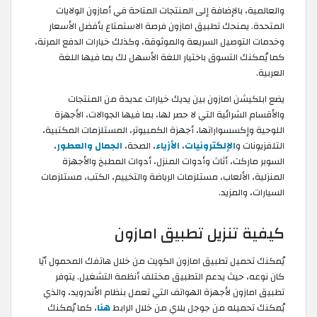
والعالمية، بالإضافة إلى المنتجات المتاحة في أمازون الولايات
المتحدة. يمنحك تطبيق امازون فرصة الاستمتاع بأفضل الأسعار
وخدمات التوصيل السريعة والموثوقة، وكذلك خيارات الدفع المرنة،
كما يُمكنك التسوق باختيار اللغة الأسهل لك بما فيها اللغة
العربية.
يضع ابلكيشن امازون بين يديك خيارات عديدة من المنتجات
والأقسام الشرائية التي لا حصر لها، بما فيها الجوالات، الأجهزة
اللوحية وإكسسواراتها، أجهزة الكمبيوتر، المستلزمات المكتبية،
التلفزيونات و
الإلكترونيات
،
الأزياء
، الصحة،
الجمال والعطور
،
السوبر ماركت، أثاث وأدوات المنزل، أدوات المطبخ والأجهزة
المنزلية، الألعاب، مستلزمات الرياضة والتخييم، الكتب، مستلزمات
السيارات، والمزيد.
كيفية تنزيل تطبيق امازون
يُمكنك تحميل تطبيق امازون الكويت من خلال هاتفك المحمول أيًا
كان نوعه، حيث يدعم التطبيق مختلف أنظمة التشغيل. يتوفر
تطبيق امازون لأجهزة الهواتف التي تعمل بنظام الأندرويد، والذي
يُمكنك تحميله من جوجل بلاي من خلال الرابط
هنا
، كما يُمكنك