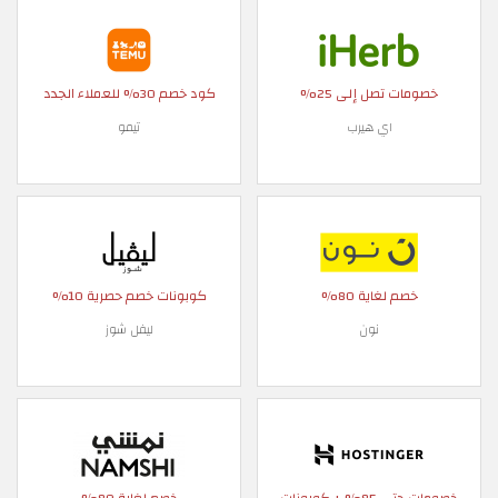
خصومات تصل إلى 25%
كود خصم 30% للعملاء الجدد
اي هيرب
تيمو
خصم لغاية 80%
كوبونات خصم حصرية 10%
نون
ليفل شوز