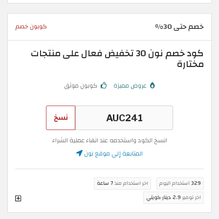
خصم حتى 30%
كوبون خصم
كود خصم نون 30 تخفيض فعال على منتجات
مختارة
عروض مميزة
كوبون موثق
نسخ
انسخ الكود واستخدمه عند انهاء عملية الشراء
المتابعة إلى موقع نون
329
استخدام اليوم
اخر استخدام منذ
7 ساعة
اخر توفير
2.9 دينار كويتي