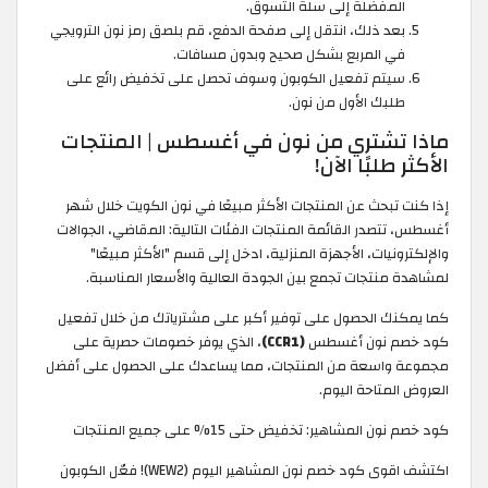
المفضلة إلى سلة التسوق.
بعد ذلك، انتقل إلى صفحة الدفع، قم بلصق رمز نون الترويجي
في المربع بشكل صحيح وبدون مسافات.
سيتم تفعيل الكوبون وسوف تحصل على تخفيض رائع على
طلبك الأول من نون.
ماذا تشتري من نون في أغسطس | المنتجات
الأكثر طلبًا الآن!
إذا كنت تبحث عن المنتجات الأكثر مبيعًا في نون الكويت خلال شهر
أغسطس، تتصدر القائمة المنتجات الفئات التالية: المقاضي، الجوالات
والإلكترونيات، الأجهزة المنزلية، ادخل إلى قسم "الأكثر مبيعًا"
لمشاهدة منتجات تجمع بين الجودة العالية والأسعار المناسبة.
كما يمكنك الحصول على توفير أكبر على مشترياتك من خلال تفعيل
كود خصم نون أغسطس
(CCR1)
، الذي يوفر خصومات حصرية على
مجموعة واسعة من المنتجات، مما يساعدك على الحصول على أفضل
العروض المتاحة اليوم.
كود خصم نون المشاهير: تخفيض حتى 15% على جميع المنتجات
اكتشف اقوى كود خصم نون المشاهير اليوم (WEW2)! فعّل الكوبون