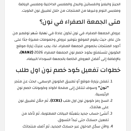
الجينز والبلايز والفساتين والبدل والملابس الداخلية وملابس الرياضة
وملابس النوم وغيرها من المنتجات من خلال تطبيق نون الكويت.
متى الجمعة الصفراء في نون؟
عروض الجمعة الصفراء في نون تكون عادة في نهاية شهر نوفمبر من
كل عام، حيث يقوم الموقع بتوفير عروض وخصومات مميزة جدًا على
أجود المنتجات بخصوص الجمعة الصفراء، لذا، يجب عليك زيارة موقع
الكوبون لتستمتع بكود خصم نون الجمعة الصفراء 2026
(NAN2)،
بالإضافة إلى أفضل العروض الخاصة بالجمعة السوداء/البيضاء.
خطوات تفعيل كود خصم نون اول طلب
تفضل بزيارة موقع أو تطبيق الكوبون الرسمي، ابحث عن متجر
"نون"
وسوف تنتقل إلى صفحة اكواد وكوبونات خصم نون
الرئيسية.
انسخ رمز كوبون نون اول طلب
(CCR1)
، ثم حمّل تطبيق نون
على هاتفك.
أنشئ حساب جديد بتعبئة البيانات المطلوبة، ثم تأكد من
تفعيل حسابك حتى تبدأ التسوق.
والآن سجّل الدخول عبر حسابك الجديد، ثم أضف منتجاتك