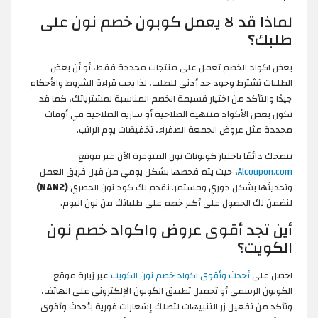
لماذا قد لا يعمل كوبون خصم نون على
طلبك؟
بعض اكواد الخصم تعمل على منتجات محددة فقط، أو أن بعض
الطلبات تشترط وجود حد أدنى للطلب، لذا يجب قراءة الشروط والأحكام
جيدًا والتأكد من اختيار قسيمة الخصم المناسبة لمشترياتك، كما قد
تكون بعض الأكواد منتهية الصلاحية أو سارية الصلاحية في أوقات
محددة مثل عروض الجمعة الصفراء، تخفيضات يوم الراتب.
ننصحك دائمًا باختيار كوبونات نون المتوفرة الآن عبر موقع
Alcoupon.com
، حيث يتم فحصها بشكل يومي من قبل فريق العمل
وتحديثها بشكل دوري ومستمر. نقدم لك كود نون الحصري
(NAN2)
لنضمن لك الحصول على أكبر خصم على طلباتك من نون اليوم.
أين تجد أقوى عروض واكواد خصم نون
الكويت؟
احصل على
أحدث وأقوى اكواد خصم نون الكويت
عبر زيارة موقع
الكوبون الرسمي أو تحميل تطبيق الكوبون الإلكتروني على الهاتف،
وتأكد من تفعيل زر التنبيهات لتصلك إشعارات فورية بأحدث وأقوى