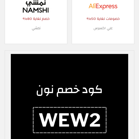
خصومات لغاية 50%
خصم لغاية 80%
علي اكسبرس
نمشي