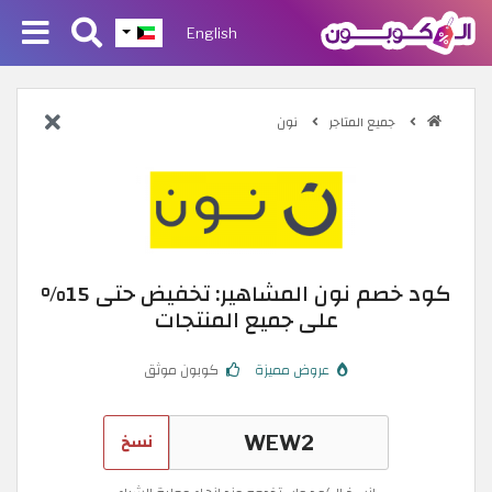
English
جميع المتاجر
نون
كود خصم نون المشاهير: تخفيض حتى 15%
على جميع المنتجات
عروض مميزة
كوبون موثق
نسخ