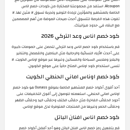
Alcoupon. استفد من مجموعتنا المختارة من كودات خصم اناس
الخاصة بالمشاهير والمؤثرين لزيادة التوفير وتجربة تسوق لا مثيل لها. لا
تفوت هذه الفرصة لتتسوق أحدث صيحات الموضة من أهم المصممين
مع البقاء في حدود ميزانيتك.
كود خصم اناس وعد التركي 2026
قم باستخدام كود خصم اناس وعد التركي لتحصل على خصومات كبيرة
على أحدث الأزياء النسائية والرجالية مثل البناطيل والقمصان والتنانير
والبلايز وملابس السباحة والفساتين وغيرها عبر موقع اوناس الكويت. لا
تنسى استخدام كود اوناس المتاح حالياً على موقع الكوبون.
كود خصم اوناس اماني الحنطي الكويت
أحد أقوى أكواد خصم المشاهير الخاصة بموقع Ounass هو كود خصم
اوناس اماني الحنطي، استعمله للوصول إلى أقوى التخفيضات على
أجود الحقائب الفاخرة مثل حقائب الكتف وحقائب اليد وحقائب الظهر
وحقائب الخصر وغيرها من المنتجات المتوفرة لدى موقع اوناس.
كود خصم اناس افنان الباتل
قم بتفعيل رمز خصم اناس افنان الباتل وهو أحد أفضل أكواد خصم