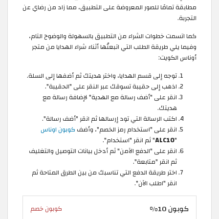
مطابقة تمامًا للصور المعروضة على التطبيق، مما زاد من رضاي عن
التجربة.
كما اتسمت خطوات الشراء من التطبيق بالسهولة والوضوح التام،
وفيما يلي طريقة الطلب التي اتبعتُها أثناء شراء الهدايا من متجر
أوناس الكويت:
توجه إلى قسم الهدايا، واختر هديتك ثم أضفها إلى السلة.
اذهب إلى حقيبة تسوقك عبر النقر على "الحقيبة".
انقر على "أضف رسالة مع الهدية" لإضافة رسالة مع
هديتك.
اكتب الرسالة التي تود إرسالها ثم انقر "أضف رسالة".
انقر على "استخدام رمز الخصم"، وأضف
كوبون اوناس
"
ALC10
" ثم انقر "استخدام".
انقر على "الدفع الآمن" ثم أدخل بيانات التوصيل والتغليف
ثم انقر "متابعة".
اختر طريقة الدفع التي تناسبك من بين الطرق المتاحة ثم
انقر "اطلب الآن".
كوبون 10%
كوبون خصم