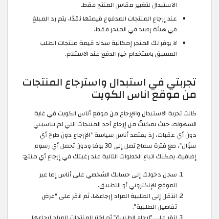
الاستبدال لتغيير مقاس المنتج فقط.
عند إرجاع المنتجات المدفوع قيمتها نقدًا، يتم رد المبلغ
في هيئة رصيد في المتجر فقط.
لا يوفر لك المتجر إمكانية سداد قيمة منتجات الطلب
المسبق باستخدام خيار الدفع عند الاستلام.
تجربتي في استبدال واسترجاع المنتجات
من موقع اناس الكويت
كانت تجربة الاستبدال والإرجاع من موقع أناس الكويت في غاية
السهولة، حيث تمكنتُ من إرجاع أحد المنتجات التي لم تناسبني
دون أي عقبات، إذ يعتمد أناس سياسة "الإرجاع دون طرح أي
سؤال"، مع فترة سماح تصل إلى 30 يومًا ودون تحمل أي رسوم
إضافية. يمكنك اتباع الخطوات التالية عند رغبتك في إرجاع أي منتج:
سجل دخولك إلى حسابك الشخصي على أناس إما عبر
الموقع الإلكتروني أو التطبيق.
انتقل إلى الطلبية المراد إرجاعها، ثم انقر على "عرض
تفاصيل الطلبية".
انقر على "إرجاع الطلبية" ثم اختر المنتجات المراد إرجاعها.