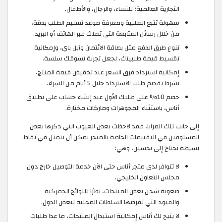
التجارية العالمية؛ للنساء، والرجال، والأطفال.
سهولة تتبع الطلبية ومعرفة موعد تسليم الطلب بدقة،
من خلال رسائل المتابعة التي تصلك عبر الهاتف أو البريد.
تنوع طرق الدفع مثل بطاقة الائتمان وآبل باي، وإمكانية
تقسيط قيمة طلبيتك، لجعل تجربة تسوقك سلسة.
إمكانية استرداد فرق السعر عند تخفيض قيمة المنتج،
بشرط تقديم طلب الاسترداد خلال 5 أيام من الشراء.
خصم 10% على طلبك الأول عند إنشاء حساب على تطبيق
أناس، باستثناء المجوهرات وماركات مختارة.
إلى جانب تلك المزايا، فقد لاحظت بعض العيوب التي ذكرها بعض
المستوقين في التقييمات الخاصة بالمتجر يمكن أن تتمثل في نقاط
بسيطة تحتاج إلى تحسين، وهي:
لا تتوافر لدى متجر أناس حتى الآن خدمة التوصيل خارج دول
مجلس التعاون الخليجي.
صعوبة شحن بعض المنتجات، نظرًا لللوائح الجمركية
والقيود التي تفرضها السلطات المحلية لبعض الدول.
لا يتيح لك أناس إمكانية استبدال المنتجات، ما عدا طلبات