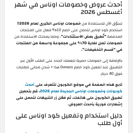
أحدث عروض وخصومات اوناس في شهر
أغسطس 2026
تسوّق الآن للاستفادة من
خصومات اوناس الكبرى لعام 2026!!
استخدم كود اوناس لتحصل على خصم 10% فعال على المنتجات
المخفضة
"تُطبق بعض الاستثناءات"
، وكما يمكنك الاستفادة من
خصومات تصل لغاية 70% على مجموعة واسعة من المنتجات
في "قسم التخفيضات".
بالإضافة إلى خصومات حصرية للعملاء الجدد على الطلب الأول عبر
التطبيق عند تفعيل كود خصم Ounass هذا + شحن مجاني للطلبات
فوق 40 دينار.
تابع هذه الصفحة في موقع الكوبون لتتعرف على
أحدث
كوبونات وخصومات اوناس الجديدة لعام 2026
، قم بتحميل
تطبيق الكوبون على هاتفك، ثم فعّل زر التنبيهات لتحصل على
إشعارات فورية بأحدث العروض.
دليل استخدام وتفعيل كود اوناس على
أول طلب