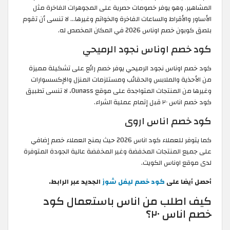
المشاهير. وهو يوفر خصومات حصرية على المجوهرات الفاخرة مثل
الأساور والأقراط والساعات الفاخرة والخواتم وغيرها... لا تنسى أن تقوم
بلصق كوبون خصم اوناس 2026 في المكان المخصص له.
كود خصم اوناس نجود الرميحي
كود خصم اوناس نجود الرميحي يوفر خصم رائع على تشكيلة مميزة
من الأحذية والملابس والحقائب ومستلزمات المنزل والإكسسوارات
وغيرها من المنتجات المتواجدة على موقع Ounass، لا تنسى تطبيق
كود خصم اناس ٢٠ قبل إتمام عملية الشراء.
كود خصم اناس اروى
كما يتوفر للعملاء كود اناس 2026 حيث يمنح العملاء خصم إضافي
على جميع المنتجات المخفضة وغير المخفضة عالية الجودة المتوفرة
لدى موقع اوناس الكويت.
أحصل أيضا على
كود خصم ليفل شوز
الجديد عبر الرابط.
كيف اطلب من اناس باستعمال كود
خصم اناس ٢٠؟