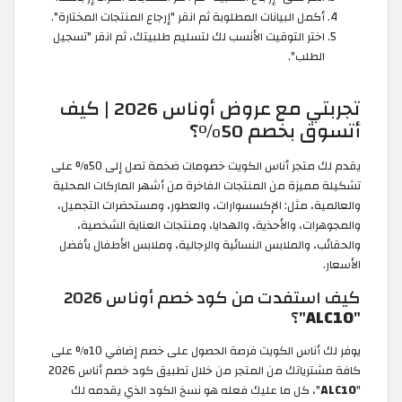
أكمل البيانات المطلوبة ثم انقر "إرجاع المنتجات المختارة".
اختر التوقيت الأنسب لك لتسليم طلبيتك، ثم انقر "تسجيل
الطلب".
تجربتي مع عروض أوناس 2026 | كيف
أتسوق بخصم 50%؟
يقدم لك متجر أناس الكويت خصومات ضخمة تصل إلى 50% على
تشكيلة مميزة من المنتجات الفاخرة من أشهر الماركات المحلية
والعالمية، مثل: الإكسسوارات، والعطور، ومستحضرات التجميل،
والمجوهرات، والأحذية، والهدايا، ومنتجات العناية الشخصية،
والحقائب، والملابس النسائية والرجالية، وملابس الأطفال بأفضل
الأسعار.
كيف استفدت من كود خصم أوناس 2026
"
ALC10
"؟
يوفر لك أناس الكويت فرصة الحصول على خصم إضافي 10% على
كافة مشترياتك من المتجر من خلال تطبيق كود خصم أناس 2026
"
ALC10
"، كل ما عليك فعله هو نسخ الكود الذي يقدمه لك