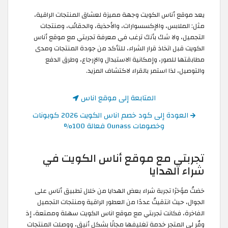
يعد موقع أناس الكويت وجهة مميزة لعشاق المنتجات الراقية،
مثل: الملابس، والإكسسوارات، والأحذية، والحقائب، ومنتجات
التجميل، ولا شك بأنك ترغب في معرفة تجربتي مع موقع أناس
الكويت قبل اتخاذ قرار الشراء، للتأكد من جودة المنتجات ومدى
مطابقتها للصور، وإمكانية الاستبدال والإرجاع، وطرق الدفع
والتوصيل، لذا استمر بالقراء لاكتشاف المزيد.
المتابعة إلى موقع اناس
العودة إلى كود خصم اناس الكويت 2026 كوبونات
وخصومات Ounass فعالة 100%
تجربتي مع موقع أناس الكويت في
شراء الهدايا
خضتُ مؤخرًا تجربة شراء بعض الهدايا من خلال تطبيق أناس على
الجوال، حيث انتقيتُ عددًا من العطور الراقية ومنتجات التجميل
الفاخرة، فكانت تجربتي مع موقع اناس الكويت سهلة وممتعة، إذ
وفّر لي المتجر خدمة تغليفها مجانًا بشكل أنيق، ووصلت المنتجات