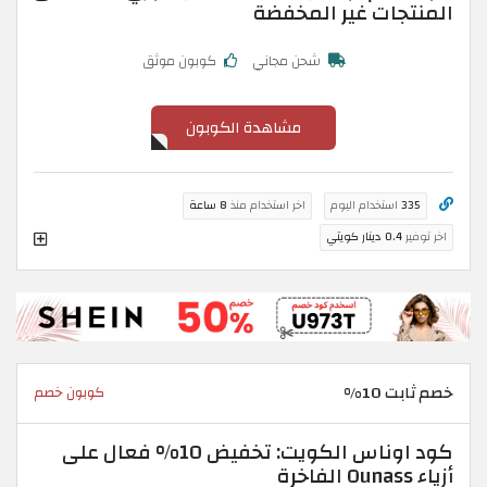
المنتجات غير المخفضة
شحن مجاني
كوبون موثق
مشاهدة الكوبون
335
استخدام اليوم
اخر استخدام منذ
8 ساعة
اخر توفير
0.4 دينار كويتي
خصم ثابت 10%
كوبون خصم
كود اوناس الكويت: تخفيض 10% فعال على
أزياء Ounass الفاخرة