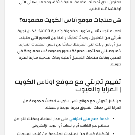
العنوان الذي أدخلته، مغلفة بعناية فائقة، ومعها رسالتي التي
أرفقتها أثناء الطلب.
هل منتجات موقع أناس الكويت مضمونة؟
نعم، منتجات أناس الكويت مضمونة وأصلية 100%، فخلال تجربة
شرائي من التطبيق، وجدتُ تطابقًا واضحًا بين العطور التي طلبتها
من أوناس وتلك التي اشتريتها سابقًا من نفس العلامات التجارية،
كما وصلتني المنتجات مطابقة للصور والمواصفات المعروضة في
المتجر، وكانت منتجات التجميل أصلية وذات صلاحية سارية لفترة
طويلة.
تقييم تجربتي مع موقع اوناس الكويت
| المزايا والعيوب
من خلال تجربتي مع موقع اناس الكويت، لاحظتُ مجموعة من
المزايا التي جعلت التسوق تجربة مريحة وسهلة:
خدمة دعم فني احترافي
على مدار الساعة، يمكنك التواصل
معهم عبر الهاتف أو واتساب أو البريد الإلكتروني.
تشكيلة كبيرة من المنتجات المتنوعة من أشهر العلامات