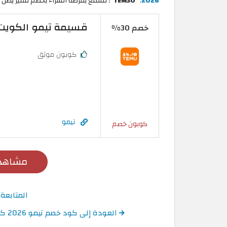
2026
: "
TEM30
"؛ لتتمتع بفرصة الشراء بخصم مميز يصل إلى 
قسيمة تيمو الكويت | خصم قوي 
خصم 30%
كوبون موثق
تيمو
كوبون خصم
مشاهدة
المتابعة
العودة إلى كود خصم تيمو 2026 كوبونات وكودات TEMU حتى 90% على الطلبات