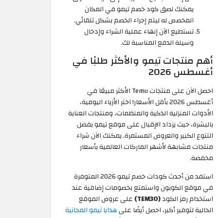
يمكنك لصق كود خصم تيمو في المكان
المخصص له ليتم إجراء الخصم بشكل تلقائي.
تستطيع الآن إنهاء عملية الشراء وإدخال
وسيلة الدفع المناسبة لك.
أهم منتجات تيمو والأكثر طلبًا في
أغسطس 2026
احصل الآن على منتجات Temu الأكثر مبيعًا في
أغسطس 2026 بأقل الأسعار! اختر الأزياء اليومية،
الأدوات المنزلية الذكية والمنظمات، ومنتجات العناية
بالبشرة، حيث يزداد الإقبال على موقع تيمو بفضل
التنوع الكبير والعروض المستمرة. يمكنك الآن شراء
منتجات مشابهة لأشهر الماركات العالمية بأسعار
مخفضة.
استفد من أحدث كودات خصم تيمو 2026 المتوفرة
في موقع الكوبون واستمتع بخصومات إضافية عند
استخدام رمز الكود
(TEM30)
على عروض الموقع
الحالية لتوفير أكبر، احصل أيضًا على
هدايا تيمو المجانية