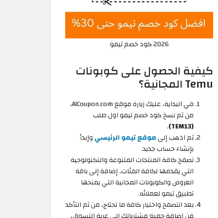
2026 كود خصم تيمو
كيفية الحصول على كوبونات
Temu المجانية؟
في البداية، عليك زيارة موقع AlCoupon.com،
من ثم نسخ كود خصم تيمو اول طلب
.
(TEM13)
ثم اذهب إلى
موقع تيمو الرئيسي
وإبدأ
بإنشاء حساب جديد.
تصفح كافة المنتجات المتنوعة والتكنولوجية
التي يقدمها لكافة الفئات، إضافة إلى باقة
العروض والكوبونات المجانية التي يمنحها
تطبيق تيمو لعملائه.
بعد التصفح واختيار كافة ما تحتاج، من ثم التأكد
من إضافة جميع مشترياتك إلى عربة التسوق،