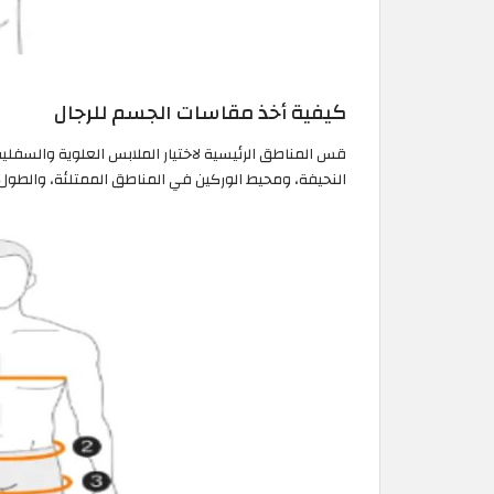
كيفية أخذ مقاسات الجسم للرجال
قس المناطق الرئيسية لاختيار الملابس العلوية والسفلي
النحيفة، ومحيط الوركين في المناطق الممتلئة، والطول، كما هو موضح بالأرقام 1، 