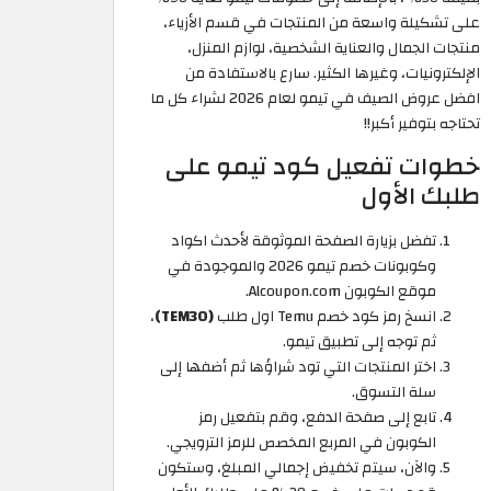
على تشكيلة واسعة من المنتجات في قسم الأزياء،
منتجات الجمال والعناية الشخصية، لوازم المنزل،
الإلكترونيات، وغيرها الكثير. سارع بالاستفادة من
افضل عروض الصيف في تيمو لعام 2026 لشراء كل ما
تحتاجه بتوفير أكبر!!
خطوات تفعيل كود تيمو على
طلبك الأول
تفضل بزيارة الصفحة الموثوقة لأحدث اكواد
وكوبونات خصم تيمو 2026 والموجودة في
موقع الكوبون Alcoupon.com.
انسخ رمز كود خصم Temu اول طلب
(TEM30)
،
ثم توجه إلى تطبيق تيمو.
اختر المنتجات التي تود شراؤها ثم أضفها إلى
سلة التسوق.
تابع إلى صفحة الدفع، وقم بتفعيل رمز
الكوبون في المربع المخصص للرمز الترويجي.
والآن، سيتم تخفيض إجمالي المبلغ، وستكون