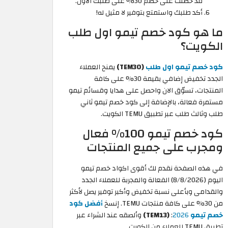
قد حصلت على خصم 30% على طلبك الأول.
أكد طلبك واستمتع بتوفير لا مثيل له!
ما هو كود خصم تيمو اول طلب
الكويت؟
كود خصم تيمو اول طلب
(TEM30)
يمنح العملاء
الجدد تخفيض إضافي بقيمة 30% على كافة
المنتجات، تسوّق الان واحصل على هدايا وقسائم تيمو
مستمرة فعالة، بالإضافة إلى كود خصم تيمو ثاني
طلب وثالث طلب عبر تطبيق TEMU الكويت.
كود خصم تيمو 100% فعال
ومجرب على جميع المنتجات
في هذه الصفحة نقدم لك أقوى اكواد خصم تيمو
اليوم (8/8/2026) الفعالة والمجربة للعملاء الجدد
والقدامى وبأعلى نسبة تخفيض وأكبر توفير يصل لأكثر
من 30% على كافة منتجات TEMU. إنسخ
أفضل كود
خصم تيمو
2026
:
(TEM13)
وألصقه عند الشراء عبر
تطبيق TEMU للعملاء من الكويت.