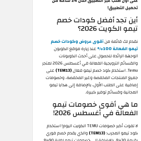
على اول طلب عبر التطبيق خلال 24 ساعة من
تحميل التطبيق!
أين تجد أفضل كودات خصم
تيمو الكويت 2026؟
نقدم لك قائمة من
أقوى عروض وكودات خصم
تيمو الفعالة 100%
عند زيارة موقع الكوبون
الوجهة الرائدة للحصول على أحدث الكوبونات
والقسائم الترويجية الفعالة في أغسطس 2026 لمتجر
Temu. استخدم كود خصم تيمو فعال
(TEM13)
على
جميع المنتجات المخفضة وغير المخفضة، وخصومات
إضافية على الطلب الأول، بالإضافة إلى هدايا تيمو
المجانية وقسائم توفير كبيرة.
ما هي أقوى خصومات تيمو
الفعالة في أغسطس 2026!
لا تفوت أكبر خصومات TEMU الكويت اليوم! استخدم
كود تيمو المجرب:
(TEM13)
والذي يقدم خصم فوري
بقيمة 30%، بالإضافة إلى خصومات تيمو لغاية 90%