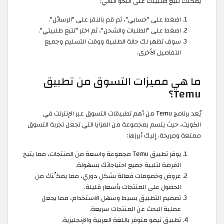
يمكنك تتبع طلبيتك على النحو التالي:
اضغط على "حسابي"، ثم قم بالنقر على "الرسائل".
اضغط على "الطلبات والشحن"، ثم اختر "تتبع طلبيتي".
سوف تظهر لك حالة الطلبية ووقت التسليم وجميع
التفاصيل الأخرى.
ما هي مميزات التسوق من تطبيق
Temu؟
يُعد برنامج Temu من أهم تطبيقات التسوق عبر الإنترنت في
الكويت، حيث يتسم بمجموعة من المزايا التي تجعل تجربة التسوق
ممتعة ومريحة. إليك أبرزها:
يوفر تطبيق Temu مجموعة واسعة من المنتجات، مما يتيح
الفرصة لتلبية جميع احتياجاتك بسهولة.
عروض وخصومات فعالة بشكل دوري، مما يمكِّنك من
الحصول على المنتجات بأسعار قليلة.
تصميم التطبيق بسيط وسهل الاستخدام، مما يجعل
عملية البحث عن المنتجات سريعة.
تطبيق تيمو متوفر باللغة العربية والإنجليزية.