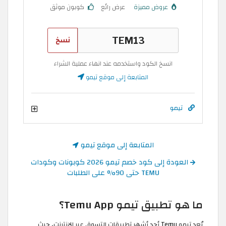
عروض مميزة
عرض رائع
كوبون موثق
نسخ
انسخ الكود واستخدمه عند انهاء عملية الشراء
المتابعة إلى موقع تيمو
تيمو
المتابعة إلى موقع تيمو
العودة إلى كود خصم تيمو 2026 كوبونات وكودات
TEMU حتى 90% على الطلبات
ما هو تطبيق تيمو Temu App؟
يُعد تيمو Temu أحد أشهر تطبيقات التسوق عبر الإنترنت، حيث