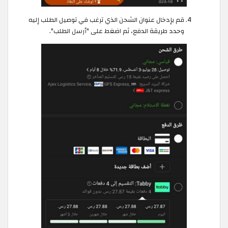
قم بإدخال عنوان الشحن الذي ترغب في توصيل الطلب إليه
وحدد طريقة الدفع، ثم اضغط على "أرسل الطلب".