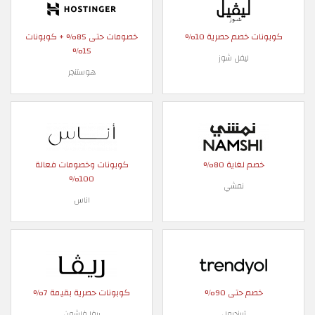
كوبونات خصم حصرية 10%
خصومات حتى 85% + كوبونات
15%
ليفل شوز
هوستنجر
خصم لغاية 80%
كوبونات وخصومات فعالة
100%
نمشي
اناس
خصم حتى 90%
كوبونات حصرية بقيمة 7%
ترينديول
ريفا فاشون