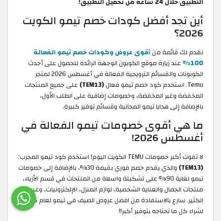
التطبيق خلال 24 ساعة من تحميل التطبيق!
أين تجد أفضل كودات خصم تيمو الكويت
2026؟
نقدم لك قائمة من
أقوى عروض وكودات خصم تيمو الفعالة
100%
عند زيارة موقع الكوبون الوجهة الرائدة للحصول على أحدث
الكوبونات والقسائم الترويجية الفعالة في أغسطس 2026 لمتجر
Temu. استخدم كود خصم تيمو فعال
(TEM13)
على جميع المنتجات
المخفضة وغير المخفضة، وخصومات إضافية على الطلب الأول،
بالإضافة إلى هدايا تيمو المجانية وقسائم توفير كبيرة.
ما هي أقوى خصومات تيمو الفعالة في
أغسطس 2026!
لا تفوت أكبر خصومات TEMU الكويت اليوم! استخدم كود تيمو المجرب:
(TEM13)
والذي يقدم خصم فوري بقيمة 30%، بالإضافة إلى خصومات
تيمو لغاية 90% على تشكيلة واسعة من المنتجات في قسم الأزياء،
منتجات الجمال والعناية الشخصية، لوازم المنزل، الإلكترونيات، وغيرها
الكثير. سارع بالاستفادة من افضل عروض الصيف في تيمو لعام 2026
لشراء كل ما تحتاجه بتوفير أكبر!!