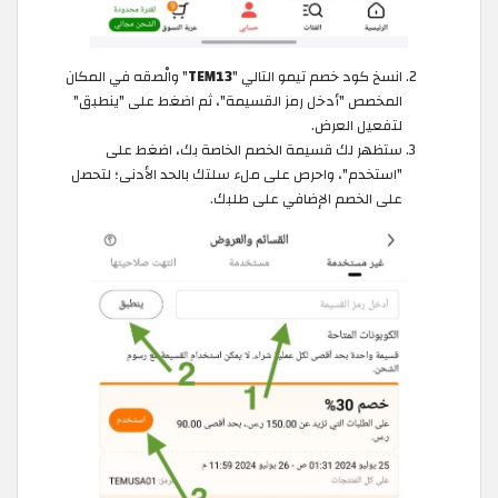
انسخ كود خصم تيمو التالي "
TEM13
" والْصقه في المكان
المخصص "أدخل رمز القسيمة"، ثم اضغط على "ينطبق"
لتفعيل العرض.
ستظهر لك قسيمة الخصم الخاصة بك، اضغط على
"استخدم"، واحرص على ملء سلتك بالحد الأدنى؛ لتحصل
على الخصم الإضافي على طلبك.