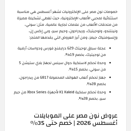
خصومات نون مصر على الإلكترونيات لشهر أغسطس هي مناسبة
استثنائية لمحبي الألعاب الإلكترونية، حيث تغطي تشكيلة مميزة
من ملحقات الألعاب من علامات تجارية عالمية، مثل: سوني،
ونينتندو، ولوجيتيك، وريدراجون، وجيم سير، وبي إكس إن،
وإنسومنياك جيمز، ومن أبرز العروض التي يقدمها المتجر:
عجلة سباق لوجيتك G29 درايفنج فورس ودواسات أرضية
من لوجيتيك، بخصم 19%.
وحدة تحكم لاسلكية دوال سينس لجهاز بلاي ستيشن 5
من سوني، بخصم 15%.
جهاز تحكم ألعاب الهواتف المحمولة G817 من ريدراجون،
بخصم 28%.
وحدة تحكم سلكية K1 Kaleid لأجهزة Xbox Series من جيم
سير، بخصم 28%.
عروض نون مصر على الموبايلات
أغسطس 2026 | خصم حتى 35%