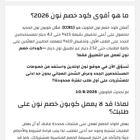
ما هو أقوى كود خصم نون 2026؟
أفضل كود خصم نون الكويت هو
(CCR1)
. فعّل كوبون نون الجديد
للحصول على أعلى تخفيض بقيمة 15% حتى 4.2 دينار للمستخدمين
الجدد على الطلب الأول، وتخفيض 10% للعملاء الحاليين العائدين على
كافة الطلبات حتى 2.52 دينار عبر تطبيق نون دينار.
—كودات خصم
نون تعمل عبر التطبيق فقط!
تسوّق الآن في موقع نون اونلاين واستفد من خصومات
المستخدمين الجدد وعرض الشحن المجاني بدون حد ادنى
للمشتريات على أول طلب لفترة محدودة!!
تم تحديث الكوبون:
10/8/2026
.
لماذا قد لا يعمل كوبون خصم نون على
طلبك؟
بعض اكواد الخصم تعمل على منتجات محددة فقط، أو أن بعض
الطلبات تشترط وجود حد أدنى للطلب، لذا يجب قراءة الشروط والأحكام
جيدًا والتأكد من اختيار قسيمة الخصم المناسبة لمشترياتك، كما قد