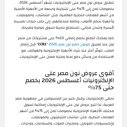
تنطلق عروض نون مصر على الإلكترونيات لشهر أغسطس 2026
بخصومات تصل إلى 75% على تشكيلة واسعة من الأجهزة الأصلية
من أشهر العلامات التجارية العالمية، مثل: الشاشات، والموبايلات،
وأجهزة تحكم الألعاب، وكافة ملحقاتهم، إلى جانب خيارات تقسيط
مُيسرة وشحن مجاني، لتستمتع بتجربة تسوق موفرة ومريحة.
كما يمكنك التمتع بخصم إضافي 10% على مشترياتك من متجر
نون عند تطبيق
كوبون خصم نون مصر 2026
"
CCR1
" قبل إتمام
الطلب، لتوفّر أكثر عند شراء الأجهزة الإلكترونية والهواتف، مع
الاستفادة من وسائل دفع آمنة وفترة ضمان على الإلكترونيات.
أقوى عروض نون مصر على
الإلكترونيات أغسطس 2026 بخصم
حتى 75%
تحظى الإلكترونيات بإقبال كبير بين المتسوقين في جمهورية مصر
العربية، لذا تتيح عروض نون على الإلكترونيات إمكانية تسوق
مختلف الأجهزة الإلكترونية بخصومات تصل إلى 75% من أشهر
العلامات التجارية، مثل: شاشات التليفزيون، والموبايلات،
وإكسسوارات الموبايل، ومكبرات الصوت، والسماعات، ووحدات