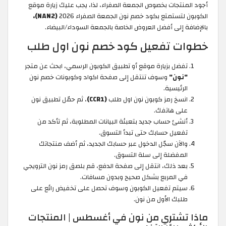
أجود المنتجات بخصوص الجمعة الصفراء، لذا، يجب عليك زيارة موقع
الكوبون لتستمتع بكود خصم نون الجمعة الصفراء 2026
(NAN2)،
بالإضافة إلى أفضل العروض الخاصة بالجمعة السوداء/البيضاء.
خطوات تفعيل كود خصم نون اول طلب
تفضل بزيارة موقع أو تطبيق الكوبون الرسمي، ابحث عن متجر
"نون"
وسوف تنتقل إلى صفحة اكواد وكوبونات خصم نون
الرئيسية.
انسخ رمز كوبون نون اول طلب
(CCR1)
، ثم حمّل تطبيق نون
على هاتفك.
أنشئ حساب جديد بتعبئة البيانات المطلوبة، ثم تأكد من
تفعيل حسابك حتى تبدأ التسوق.
والآن سجّل الدخول عبر حسابك الجديد، ثم أضف منتجاتك
المفضلة إلى سلة التسوق.
بعد ذلك، انتقل إلى صفحة الدفع، قم بلصق رمز نون الترويجي
في المربع بشكل صحيح وبدون مسافات.
سيتم تفعيل الكوبون وسوف تحصل على تخفيض رائع على
طلبك الأول من نون.
ماذا تشتري من نون في أغسطس | المنتجات