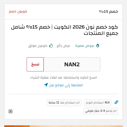
خصم 15%
كوبون خصم
كود خصم نون 2026 الكويت | خصم 15% شامل
جميع المنتجات
عروض مميزة
عرض رائع
كوبون موثق
نسخ
انسخ الكود واستخدمه عند انهاء عملية الشراء
المتابعة إلى موقع نون
419
استخدام اليوم
اخر استخدام منذ
11 ساعة
اخر توفير
0.4 دينار كويتي