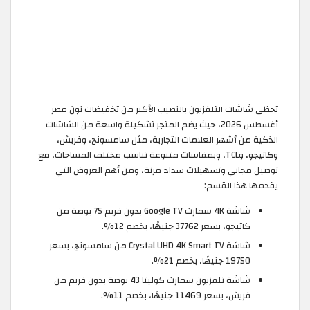
تحظى شاشات التلفزيون بالنصيب الأكبر من تخفيضات نون مصر
أغسطس 2026، حيث يضم المتجر تشكيلة واسعة من الشاشات
الذكية من أشهر العلامات التجارية، مثل سامسونج، وفريش،
وكاتيجو، وTCL، وبمقاسات متنوعة تناسب مختلف المساحات، مع
توصيل مجاني وتسهيلات سداد مرنة، ومن أهم العروض التي
يقدمها هذا القسم:
شاشة 4K سمارت Google TV بدون فريم 75 بوصة من
كاتيجو، بسعر 37762 جنيهًا، بخصم 12%.
شاشة Crystal UHD 4K Smart TV من سامسونج، بسعر
19750 جنيهًا، بخصم 21%.
شاشة تلفزيون سمارت كوليتا 43 بوصة بدون فريم من
فريش، بسعر 11469 جنيهًا، بخصم 11%.