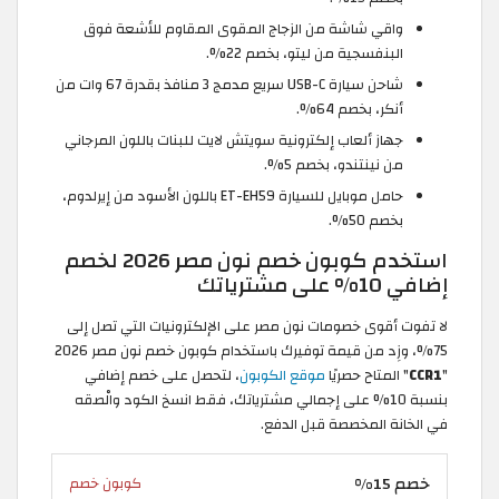
واقي شاشة من الزجاج المقوى المقاوم للأشعة فوق
البنفسجية من ليتو، بخصم 22%.
شاحن سيارة USB-C سريع مدمج 3 منافذ بقدرة 67 وات من
أنكر، بخصم 64%.
جهاز ألعاب إلكترونية سويتش لايت للبنات باللون المرجاني
من نينتندو، بخصم 5%.
حامل موبايل للسيارة ET-EH59 باللون الأسود من إيرلدوم،
بخصم 50%.
استخدم كوبون خصم نون مصر 2026 لخصم
إضافي 10% على مشترياتك
لا تفوت أقوى خصومات نون مصر على الإلكترونيات التي تصل إلى
75%، وزِد من قيمة توفيرك باستخدام كوبون خصم نون مصر 2026
"
CCR1
" المتاح حصريًا
موقع الكوبون
، لتحصل على خصم إضافي
بنسبة 10% على إجمالي مشترياتك، فقط انسخ الكود والْصقه
في الخانة المخصصة قبل الدفع.
خصم 15%
كوبون خصم