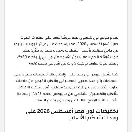
يقدم موقع نون للتسوق مصر عروضًا قوية على مكبرات الصوت
خلال شهر أغسطس 2026، مما يساعدك على عيش أجواء السينيما
من داخل منزلك، بأسعار اقتصادية وجودة ممتازة، مثل: مكبر
صوت Go4 مقاوم للماء باللون الأسود من جي بي إل بخصم 30%،
ومكبر صوت ساوند بوكيت 5 وات من شاومي بخصم 32%.
كما تشمل عروض نون مصر على الإلكترونيات تخفيضات مميزة على
السماعات بأنواعها لمحبي الموسيقى وألعاب الفيديو من علامات
تجارية رائدة، ومن بين تلك العروض: سماعة رأس سلكية Cloud III
للألعاب والكمبيوتر الشخصي من هايبركس بخصم 42%، وسماعة
الألعاب ثلاثية الوضع H888 من ريدراجون بخصم 34%.
تخفيضات نون مصر أغسطس 2026 على
وحدات تحكم الألعاب