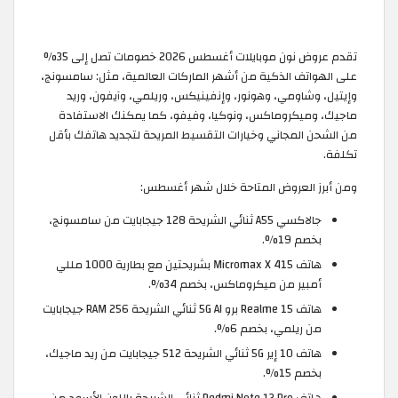
تقدم عروض نون موبايلات أغسطس 2026 خصومات تصل إلى 35%
على الهواتف الذكية من أشهر الماركات العالمية، مثل: سامسونج،
وإيتيل، وشاومي، وهونور، وإنفينيكس، وريلمي، وآيفون، وريد
ماجيك، وميكروماكس، ونوكيا، وفيفو، كما يمكنك الاستفادة
من الشحن المجاني وخيارات التقسيط المريحة لتجديد هاتفك بأقل
تكلفة.
ومن أبرز العروض المتاحة خلال شهر أغسطس:
جالاكسي A55 ثنائي الشريحة 128 جيجابايت من سامسونج،
بخصم 19%.
هاتف Micromax X 415 بشريحتين مع بطارية 1000 مللي
أمبير من ميكروماكس، بخصم 34%.
هاتف Realme 15 برو 5G AI ثنائي الشريحة RAM 256 جيجابايت
من ريلمي، بخصم 6%.
هاتف 10 إير 5G ثنائي الشريحة 512 جيجابايت من ريد ماجيك،
بخصم 15%.
هاتف Redmi Note 13 Pro ثنائي الشريحة باللون الأسود من