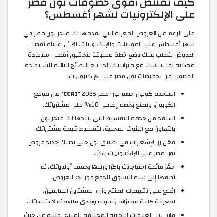
كيف تقتنص أقوى خصومات نون مصر
على الإلكترونيات لشهر أغسطس؟
على الرغم من العروض المغرية التي يقدمها لك متجر نون مصر في
شهر أغسطس على الموبايلات والإلكترونيات، إلا أن اغتنام أفضل
العروض يتطلب منك وضع خطة مسبقة لتحقيق أقصى استفادة
ممكنة بما يتناسب مع ميزانيتك، لذا اتبع النصائح التالية للاستفادة
القصوى من تخفيضات نون مصر على الإلكترونيات:
استخدم كوبون خصم نون مصر 2026 "
CCR1
" من موقع
الكوبون، وتمتع بخصم إضافي 10% على مشترياتك.
استفد من خدمة التقسيط التي يتيحها لك متجر نون
بالتعاون مع البنوك المحلية، لتقسيط قيمة مشترياتك.
فعّل زر الإشعارات في تطبيق نون حتى يصلك جديد عروض
نون مصر على الإلكترونيات باكرًا.
جهّز قائمة احتياجاتك باكرًا ورتبها بحسب أولوياتك، ثم
أضفها إلى سلة التسوق للدفع فور بدء العروض.
اطّلع على تقييمات المنتج وآراء المشترين السابقين،
لمعرفة كافة مميزاته وعيوبه ومدى ملاءمته لاحتياجاتك.
قارن بين العلامات التجارية المختلفة للمنتج نفسه من حيث