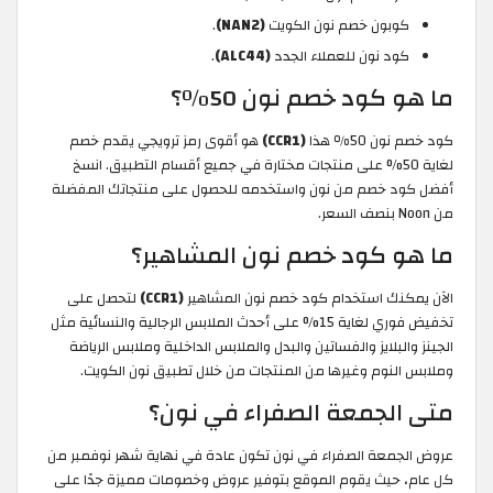
كوبون خصم نون الكويت
(NAN2)
.
كود نون للعملاء الجدد
(ALC44)
.
ما هو كود خصم نون 50٪؟
كود خصم نون 50٪ هذا
(CCR1)
هو أقوى رمز ترويجي يقدم خصم
لغاية 50% على منتجات مختارة في جميع أقسام التطبيق. انسخ
أفضل كود خصم من نون واستخدمه للحصول على منتجاتك المفضلة
من Noon بنصف السعر.
ما هو كود خصم نون المشاهير؟
الآن يمكنك استخدام كود خصم نون المشاهير
(CCR1)
لتحصل على
تخفيض فوري لغاية 15% على أحدث الملابس الرجالية والنسائية مثل
الجينز والبلايز والفساتين والبدل والملابس الداخلية وملابس الرياضة
وملابس النوم وغيرها من المنتجات من خلال تطبيق نون الكويت.
متى الجمعة الصفراء في نون؟
عروض الجمعة الصفراء في نون تكون عادة في نهاية شهر نوفمبر من
كل عام، حيث يقوم الموقع بتوفير عروض وخصومات مميزة جدًا على